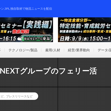
ーン,3PL,独自取材で物流ニュースを配信
事
テクノロジー/製品
雇用/人材
経営/業界動向
データ/
NEXTグループのフェリー活
など
,
プレスリリースなど