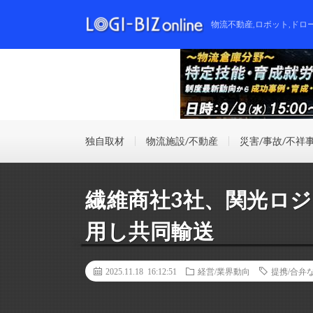
物流不動産,ロボット,ドロ
独自取材
物流施設/不動産
災害/事故/不祥
繊維商社3社、関光ロジ
用し共同輸送
2025.11.18 16:12:51
経営/業界動向
提携/合弁