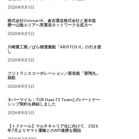
2026年8月5日
株式会社Univearth、倉吉運送株式会社と資本提
携〜山陰エリアへ実運送ネットワークを拡大〜
2026年8月5日
川崎重工業／ばら積運搬船「ARISTOS II」の引き渡
し
2026年8月5日
フジトランスコーポレーション／新造船「蓉翔丸」
就航
2026年8月5日
ネバーマイル：TGR Haas F1 Teamとのパートナー
シップ契約を締結しました
2026年8月5日
【トドケール】マルチキャリア化に向けて、2026
年7月よりヤマト運輸とのAPI連携を開始
2026年7月30日