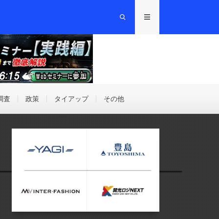
調査
政策
タイアップ
その他