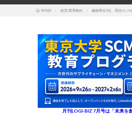
経営/業界動向
繊維商社3社、関光ロジN
HOME
月刊LOGI-BIZ 7月号は「未