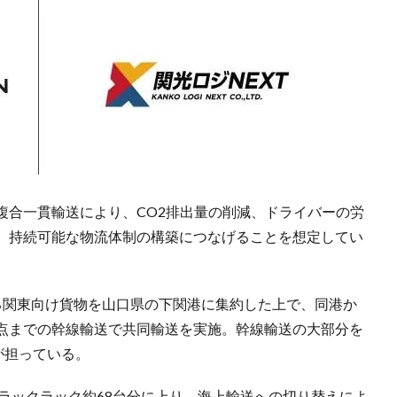
複合一貫輸送により、CO2排出量の削減、ドライバーの労
、持続可能な物流体制の構築につなげることを想定してい
る関東向け貨物を山口県の下関港に集約した上で、同港か
点までの幹線輸送で共同輸送を実施。幹線輸送の大部分を
が担っている。
tトラックラック約68台分に上り、海上輸送への切り替えによ