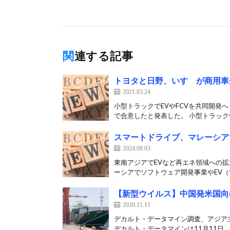
関連する記事
トヨタと日野、いすゞが商用車
2021.03.24
小型トラックでEVやFCVを共同開発
で合意したと発表した。 小型トラック領
スマートドライブ、マレーシアでD
2024.08.03
東南アジアでEVなど再エネ領域への拡
ーシアでソフトウェア開発事業やEV（電
【新型ウイルス】中国発米国向
2020.11.11
デカルト・データマイン調査、アジア
デカルト・データマインは11月11日、