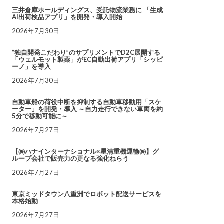
三井倉庫ホールディングス、受託物流業務に 「生成
AI出荷検品アプリ」を開発・導入開始
2026年7月30日
“独自開発こだわり”のサプリメントでD2C展開する
「ウェルモット製薬」がEC自動出荷アプリ「シッピ
ーノ」を導入
2026年7月30日
自動車船の荷役中断を抑制する自動車移動用「スケ
ーター」を開発・導入 ～自力走行できない車両を約
5分で移動可能に～
2026年7月27日
【㈱ハナインターナショナル×星清重機運輸㈱】グ
ループ会社で販売力の更なる強化ねらう
2026年7月27日
東京ミッドタウン八重洲でロボット配送サービスを
本格始動
2026年7月27日