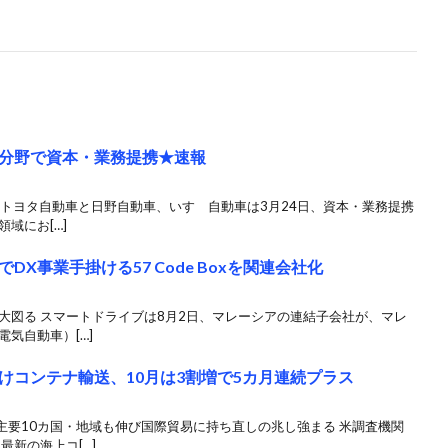
分野で資本・業務提携★速報
へ トヨタ自動車と日野自動車、いすゞ自動車は3月24日、資本・業務提携
域にお[…]
X事業手掛ける57 Code Boxを関連会社化
大図る スマートドライブは8月2日、マレーシアの連結子会社が、マレ
気自動車）[…]
けコンテナ輸送、10月は3割増で5カ月連続プラス
主要10カ国・地域も伸び国際貿易に持ち直しの兆し強まる 米調査機関
最新の海上コ[…]