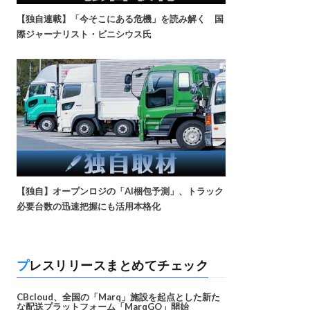
【独自連載】「今そこにある危機」を読み解く 国
際ジャーナリスト・ビニシウス氏
【独自】オープンロジの「AI梱包予測」、トラック
必要台数の迅速把握にも活用本格化
プレスリリースまとめてチェック
CBcloud、全国の「Marq」施設を起点とした新た
な配送プラットフォーム「MarqGO」開始