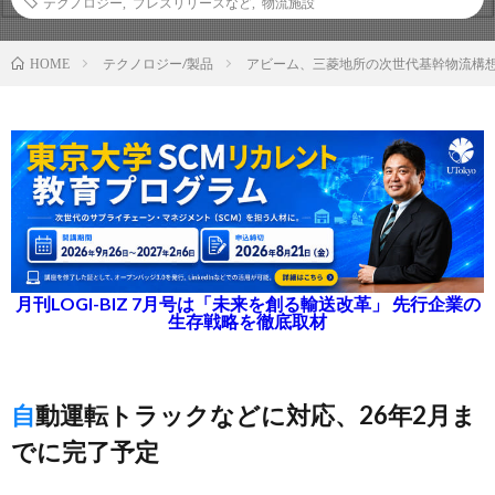
テクノロジー
,
プレスリリースなど
,
物流施設
テクノロジー/製品
アビーム、三菱地所の次世代基幹物流構想
HOME
月刊LOGI-BIZ 7月号は「未来を創る輸送改革」 先行企業の
生存戦略を徹底取材
自動運転トラックなどに対応、26年2月ま
でに完了予定