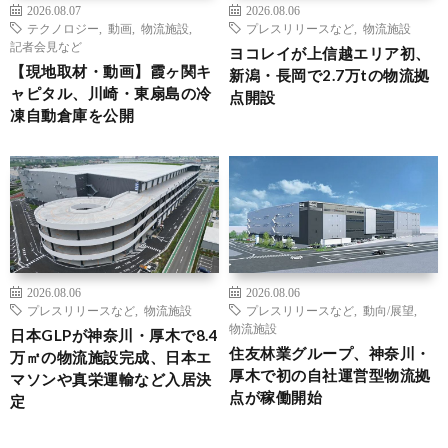
2026.08.07
2026.08.06
テクノロジー
,
動画
,
物流施設
,
プレスリリースなど
,
物流施設
記者会見など
ヨコレイが上信越エリア初、
【現地取材・動画】霞ヶ関キ
新潟・長岡で2.7万tの物流拠
ャピタル、川崎・東扇島の冷
点開設
凍自動倉庫を公開
2026.08.06
2026.08.06
プレスリリースなど
,
物流施設
プレスリリースなど
,
動向/展望
,
物流施設
日本GLPが神奈川・厚木で8.4
住友林業グループ、神奈川・
万㎡の物流施設完成、日本エ
厚木で初の自社運営型物流拠
マソンや真栄運輸など入居決
点が稼働開始
定