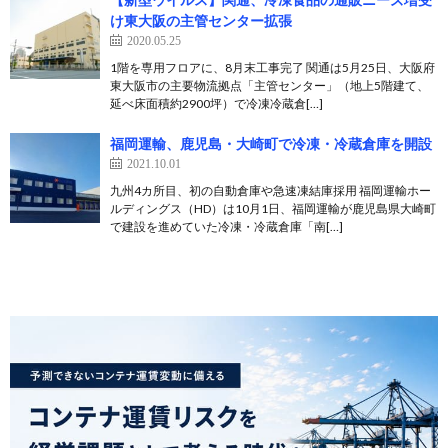
け東大阪の主管センター拡張
2020.05.25
1階を専用フロアに、8月末工事完了 関通は5月25日、大阪府
東大阪市の主要物流拠点「主管センター」（地上5階建て、
延べ床面積約2900坪）で冷凍冷蔵倉[…]
福岡運輸、鹿児島・大崎町で冷凍・冷蔵倉庫を開設
2021.10.01
九州4カ所目、初の自動倉庫や急速凍結庫採用 福岡運輸ホー
ルディングス（HD）は10月1日、福岡運輸が鹿児島県大崎町
で建設を進めていた冷凍・冷蔵倉庫「南[…]