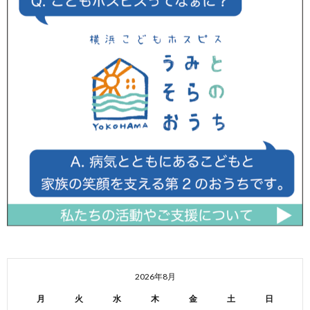
2026年8月
月
火
水
木
金
土
日