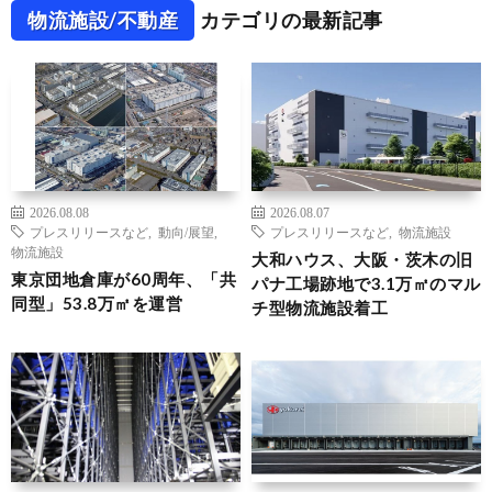
物流施設/不動産
カテゴリの最新記事
2026.08.08
2026.08.07
プレスリリースなど
,
動向/展望
,
プレスリリースなど
,
物流施設
物流施設
大和ハウス、大阪・茨木の旧
東京団地倉庫が60周年、「共
パナ工場跡地で3.1万㎡のマル
同型」53.8万㎡を運営
チ型物流施設着工