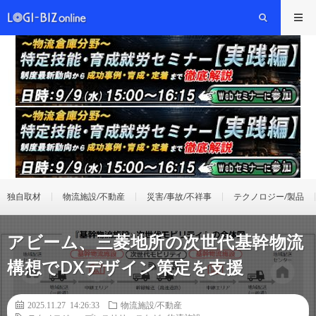
独自取材
物流施設/不動産
災害/事故/不祥事
テクノロジー/製品
アビーム、三菱地所の次世代基幹物流
構想でDXデザイン策定を支援
2025.11.27 14:26:33
物流施設/不動産