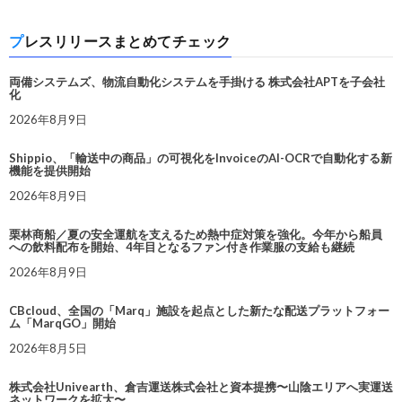
プレスリリースまとめてチェック
両備システムズ、物流自動化システムを手掛ける 株式会社APTを子会社
化
2026年8月9日
Shippio、「輸送中の商品」の可視化をInvoiceのAI-OCRで自動化する新
機能を提供開始
2026年8月9日
栗林商船／夏の安全運航を支えるため熱中症対策を強化。今年から船員
への飲料配布を開始、4年目となるファン付き作業服の支給も継続
2026年8月9日
CBcloud、全国の「Marq」施設を起点とした新たな配送プラットフォー
ム「MarqGO」開始
2026年8月5日
株式会社Univearth、倉吉運送株式会社と資本提携〜山陰エリアへ実運送
ネットワークを拡大〜