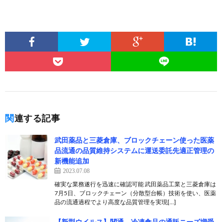
関連する記事
武田薬品と三菱倉庫、ブロックチェーン使った医薬
品流通の品質維持システムに運送委託先適正管理の
新機能追加
2023.07.08
確実な業務遂行を迅速に確認可能 武田薬品工業と三菱倉庫は
7月5日、ブロックチェーン（分散型台帳）技術を使い、医薬
品の流通過程でより高度な品質管理を実現[…]
【新型ウイルス】関通、冷凍食品の通販ニーズ増受