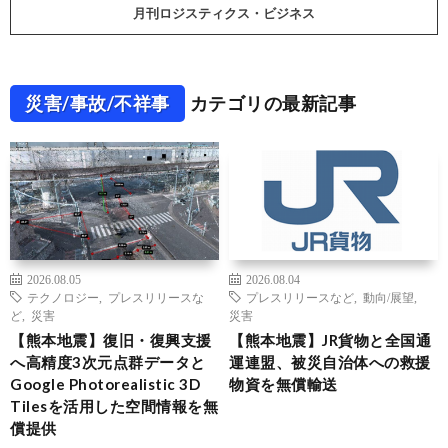
月刊ロジスティクス・ビジネス
災害/事故/不祥事
カテゴリの最新記事
2026.08.05
2026.08.04
テクノロジー
,
プレスリリースな
プレスリリースなど
,
動向/展望
,
ど
,
災害
災害
【熊本地震】復旧・復興支援
【熊本地震】JR貨物と全国通
へ高精度3次元点群データと
運連盟、被災自治体への救援
Google Photorealistic 3D
物資を無償輸送
Tilesを活用した空間情報を無
償提供