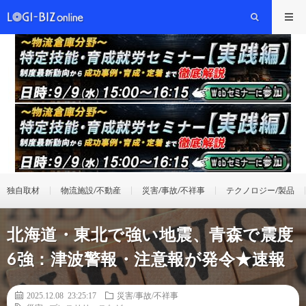
独自取材
物流施設/不動産
災害/事故/不祥事
テクノロジー/製品
北海道・東北で強い地震、青森で震度
6強：津波警報・注意報が発令★速報
2025.12.08 23:25:17
災害/事故/不祥事