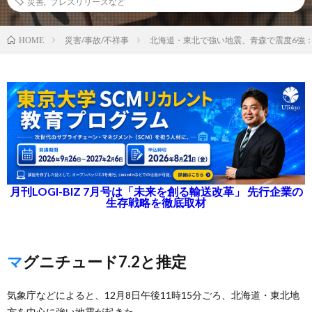
災害
,
プレスリリースなど
災害/事故/不祥事
北海道・東北で強い地震、青森で震度6強
HOME
月刊LOGI-BIZ 7月号は「未来を創る輸送改革」 先行企業の
生存戦略を徹底取材
マグニチュード7.2と推定
気象庁などによると、12月8日午後11時15分ごろ、北海道・東北地
方を中心に強い地震が起きた。