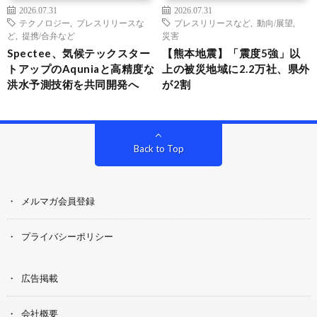
2026.07.31
2026.07.31
テクノロジー
,
プレスリリースな
プレスリリースなど
,
動向/展望
,
ど
,
提携/合弁など
災害
Spectee、気候テックスター
【熊本地震】「震度5強」以
トアップのAquniaと高精度な
上の被災地域に2.2万社、県外
洪水予測技術を共同開発へ
が2割
Back to Top
メルマガ会員登録
プライバシーポリシー
広告掲載
会社概要