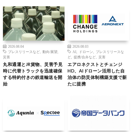
2026.08.04
2026.08.03
プレスリリースなど
,
動向/展望
,
AI
,
ドローン
,
プレスリリースな
災害
ど
,
提携/合弁など
,
災害
丸和通運とJR貨物、災害予見
エアロネクストとチェンジ
時に代替トラックを迅速確保
HD、AIドローン活用した自
する特約付きの鉄道輸送を開
治体の防災体制構築支援で新
始
たに提携