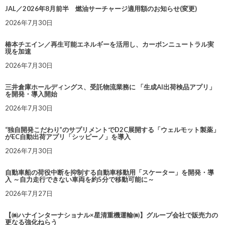
JAL／2026年8月前半 燃油サーチャージ適用額のお知らせ(変更)
2026年7月30日
椿本チエイン／再生可能エネルギーを活用し、カーボンニュートラル実
現を加速
2026年7月30日
三井倉庫ホールディングス、受託物流業務に 「生成AI出荷検品アプリ」
を開発・導入開始
2026年7月30日
“独自開発こだわり”のサプリメントでD2C展開する「ウェルモット製薬」
がEC自動出荷アプリ「シッピーノ」を導入
2026年7月30日
自動車船の荷役中断を抑制する自動車移動用「スケーター」を開発・導
入 ～自力走行できない車両を約5分で移動可能に～
2026年7月27日
【㈱ハナインターナショナル×星清重機運輸㈱】グループ会社で販売力の
更なる強化ねらう