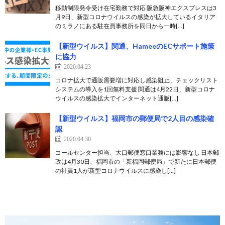
移動制限発令受け在宅勤務で対応 阪急阪神エクスプレスは3
月9日、新型コロナウイルスの感染が拡大しているイタリア
のミラノにある駐在員事務所を同日から一時[…]
【新型ウイルス】関通、HameeのECサポート施策
に協力
2020.04.23
コロナ拡大で通販需要増に対応し感染阻止、チェックリスト
システムの導入を1回無料支援 関通は4月22日、新型コロナ
ウイルスの感染拡大でインターネット通販[…]
【新型ウイルス】福岡市の郵便局で2人目の感染確
認
2020.04.30
コールセンター担当、大口郵便窓口業務には影響なし 日本郵
政は4月30日、福岡市の「新福岡郵便局」で新たに日本郵便
の社員1人が新型コロナウイルスに感染し[…]