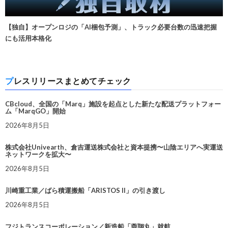
【独自】オープンロジの「AI梱包予測」、トラック必要台数の迅速把握
にも活用本格化
プレスリリースまとめてチェック
CBcloud、全国の「Marq」施設を起点とした新たな配送プラットフォー
ム「MarqGO」開始
2026年8月5日
株式会社Univearth、倉吉運送株式会社と資本提携〜山陰エリアへ実運送
ネットワークを拡大〜
2026年8月5日
川崎重工業／ばら積運搬船「ARISTOS II」の引き渡し
2026年8月5日
フジトランスコーポレーション／新造船「蓉翔丸」就航