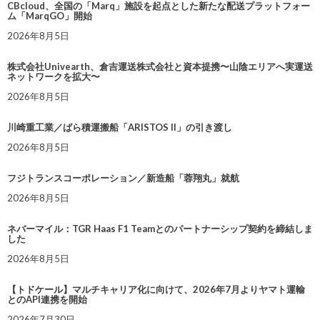
CBcloud、全国の「Marq」施設を起点とした新たな配送プラットフォー
ム「MarqGO」開始
2026年8月5日
株式会社Univearth、倉吉運送株式会社と資本提携〜山陰エリアへ実運送
ネットワークを拡大〜
2026年8月5日
川崎重工業／ばら積運搬船「ARISTOS II」の引き渡し
2026年8月5日
フジトランスコーポレーション／新造船「蓉翔丸」就航
2026年8月5日
ネバーマイル：TGR Haas F1 Teamとのパートナーシップ契約を締結しま
した
2026年8月5日
【トドケール】マルチキャリア化に向けて、2026年7月よりヤマト運輸
とのAPI連携を開始
2026年7月30日