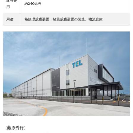
建設費
約240億円
用
用途
熱処理成膜装置・枚葉成膜装置の製造、物流倉庫
（藤原秀行）