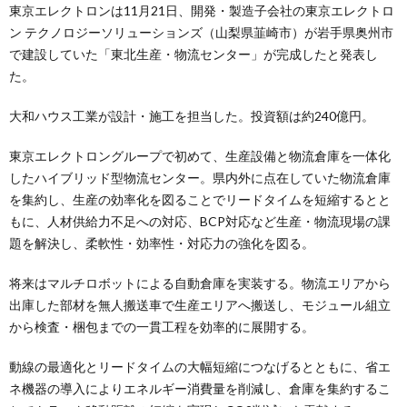
東京エレクトロンは11月21日、開発・製造子会社の東京エレクトロ
ン テクノロジーソリューションズ（山梨県韮崎市）が岩手県奥州市
で建設していた「東北生産・物流センター」が完成したと発表し
た。
大和ハウス工業が設計・施工を担当した。投資額は約240億円。
東京エレクトロングループで初めて、生産設備と物流倉庫を一体化
したハイブリッド型物流センター。県内外に点在していた物流倉庫
を集約し、生産の効率化を図ることでリードタイムを短縮するとと
もに、人材供給力不足への対応、BCP対応など生産・物流現場の課
題を解決し、柔軟性・効率性・対応力の強化を図る。
将来はマルチロボットによる自動倉庫を実装する。物流エリアから
出庫した部材を無人搬送車で生産エリアへ搬送し、モジュール組立
から検査・梱包までの一貫工程を効率的に展開する。
動線の最適化とリードタイムの大幅短縮につなげるとともに、省エ
ネ機器の導入によりエネルギー消費量を削減し、倉庫を集約するこ