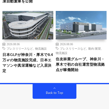
凍自動倉庫を公開
2026.08.06
2026.08.06
プレスリリースなど
,
物流施設
プレスリリースなど
,
動向/展望
,
物流施設
日本GLPが神奈川・厚木で8.4
住友林業グループ、神奈川・
万㎡の物流施設完成、日本エ
厚木で初の自社運営型物流拠
マソンや真栄運輸など入居決
点が稼働開始
定
Back to Top