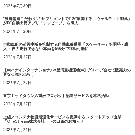
2026年7月30日
“独自開発こだわり”のサプリメントでD2C展開する「ウェルモット製薬」
がEC自動出荷アプリ「シッピーノ」を導入
2026年7月30日
自動車船の荷役中断を抑制する自動車移動用「スケーター」を開発・導
入 ～自力走行できない車両を約5分で移動可能に～
2026年7月27日
【㈱ハナインターナショナル×星清重機運輸㈱】グループ会社で販売力の
更なる強化ねらう
2026年7月27日
東京ミッドタウン八重洲でロボット配送サービスを本格始動
2026年7月27日
上組／コンテナ物流最適化サービスを提供する スタートアップ企業
「OneStream株式会社」への出資のお知らせ
2026年7月21日