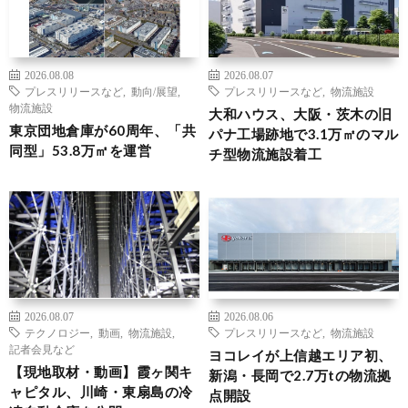
2026.08.08
2026.08.07
プレスリリースなど
,
動向/展望
,
プレスリリースなど
,
物流施設
物流施設
大和ハウス、大阪・茨木の旧
東京団地倉庫が60周年、「共
パナ工場跡地で3.1万㎡のマル
同型」53.8万㎡を運営
チ型物流施設着工
2026.08.07
2026.08.06
テクノロジー
,
動画
,
物流施設
,
プレスリリースなど
,
物流施設
記者会見など
ヨコレイが上信越エリア初、
【現地取材・動画】霞ヶ関キ
新潟・長岡で2.7万tの物流拠
ャピタル、川崎・東扇島の冷
点開設