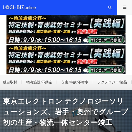
独自取材
物流施設/不動産
災害/事故/不祥事
テクノロジー/製品
東京エレクトロン テクノロジーソリ
ューションズ、岩手・奥州でグループ
初の生産・物流一体センター竣工