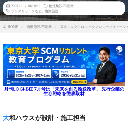
2025.12.12 06:00:12
物流施設/不動産
プレスリリースなど
,
物流施設
物流施設/不動産
東京エレクトロン テクノロジーソリューシ
HOME
月刊LOGI-BIZ 7月号は「未来を創る輸送改革」 先行企業の
生存戦略を徹底取材
大和ハウスが設計・施工担当