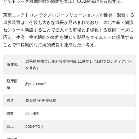
とでトラック移動距離の短縮を実現しCO2削減にも貢献する。
東京エレクトロン テクノロジーソリューションズが開発・製造する
成膜装置は、今後も大きな成長が見込まれており、東北生産・物流
センターを新設することで拡大する市場と多様化する技術ニーズに
応え、生産・物流機能の集約を通じて製品をタイムリーに提供する
ことで中長期的な持続的成長を達成したい考え。
岩手県奥州市江刺岩谷堂字袖山11番地1（江刺フロンティアパー
所在地
クⅡ内）
延床面
約58,000m²
積
構造
鉄骨造/全免震構造
階数
地上4階
着工
2024年3月