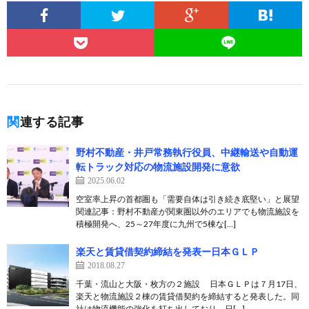
関連する記事
野村不動産・井戸常務執行役員、中継輸送や自動運
転トラック対応の物流施設開発に意欲
2025.06.02
空室率上昇の首都圏も「需要自体は引き続き底堅い」と展望
関連記事：野村不動産が関東圏以外のエリアでも物流施設を
積極開発へ、25～27年度に九州で5棟な[…]
楽天と賃貸借契約締結を発表ー日本ＧＬＰ
2018.08.27
千葉・流山と大阪・枚方の２施設 日本ＧＬＰは７月17日、
楽天と物流施設２棟の賃貸借契約を締結すると発表した。同
社は物流機能の強化を打ち出しており、日[…]