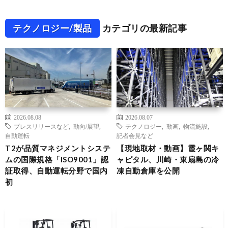
テクノロジー/製品
カテゴリの最新記事
2026.08.08
2026.08.07
プレスリリースなど
,
動向/展望
,
テクノロジー
,
動画
,
物流施設
,
自動運転
記者会見など
T2が品質マネジメントシステ
【現地取材・動画】霞ヶ関キ
ムの国際規格「ISO9001」認
ャピタル、川崎・東扇島の冷
証取得、自動運転分野で国内
凍自動倉庫を公開
初