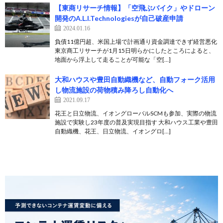
【東商リサーチ情報】「空飛ぶバイク」やドローン
開発のA.L.I.Technologiesが自己破産申請
2024.01.16
負債11億円超、米国上場で計画通り資金調達できず経営悪化
東京商工リサーチが1月15日明らかにしたところによると、
地面から浮上して走ることが可能な「空[…]
大和ハウスや豊田自動織機など、自動フォーク活用
し物流施設の荷物積み降ろし自動化へ
2021.09.17
花王と日立物流、イオングローバルSCMも参加、実際の物流
施設で実験し23年度の普及実現目指す 大和ハウス工業や豊田
自動織機、花王、日立物流、イオングロ[…]