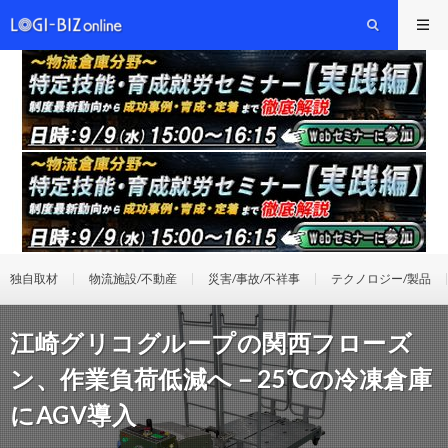
独自取材
物流施設/不動産
災害/事故/不祥事
テクノロジー/製品
江崎グリコグループの関西フローズ
ン、作業負荷低減へ－25℃の冷凍倉庫
にAGV導入