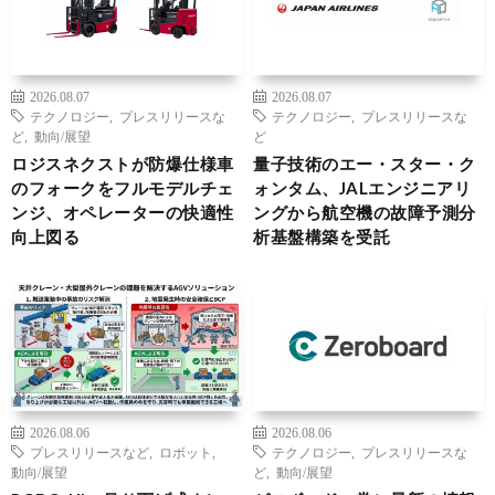
2026.08.07
2026.08.07
テクノロジー
,
プレスリリースな
テクノロジー
,
プレスリリースな
ど
,
動向/展望
ど
ロジスネクストが防爆仕様車
量子技術のエー・スター・ク
のフォークをフルモデルチェ
ォンタム、JALエンジニアリ
ンジ、オペレーターの快適性
ングから航空機の故障予測分
向上図る
析基盤構築を受託
2026.08.06
2026.08.06
プレスリリースなど
,
ロボット
,
テクノロジー
,
プレスリリースな
動向/展望
ど
,
動向/展望