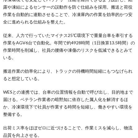
露や凍結によるセンサーの誤動作を防ぐ仕組みを採用。搬送と荷役
作業を自動的に連動させることで、冷凍庫内の作業を効率的かつ安
全に進められる仕組みを整えた。
従来、人力で行っていたマイナス25℃環境下で重量台車を牽引する
作業をAGV6台で自動化。年間で約4928時間（1日換算13.5時間）の
作業時間を削減し、社員の腰痛や凍傷のリスクを低減できるとみて
いる。
搬送作業の効率化により、トラックの待機時間短縮にもつなげられ
ると想定している。
WESとの連携では、台車の位置情報を自動で呼び出し、目的地まで
届ける。ベテラン作業者の暗黙知に依存した属人化を解消するほ
か、冷凍環境下で社員が作業する時間を短縮し、働きやすい環境を
整備する。
出荷ミス率をほぼゼロに近づけることで、作業ミスを減らし、物流
品質を向上させる。