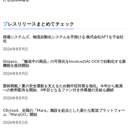
プレスリリースまとめてチェック
両備システムズ、物流自動化システムを手掛ける 株式会社APTを子会社
化
2026年8月9日
Shippio、「輸送中の商品」の可視化をInvoiceのAI-OCRで自動化する新
機能を提供開始
2026年8月9日
栗林商船／夏の安全運航を支えるため熱中症対策を強化。今年から船員
への飲料配布を開始、4年目となるファン付き作業服の支給も継続
2026年8月9日
CBcloud、全国の「Marq」施設を起点とした新たな配送プラットフォー
ム「MarqGO」開始
2026年8月5日