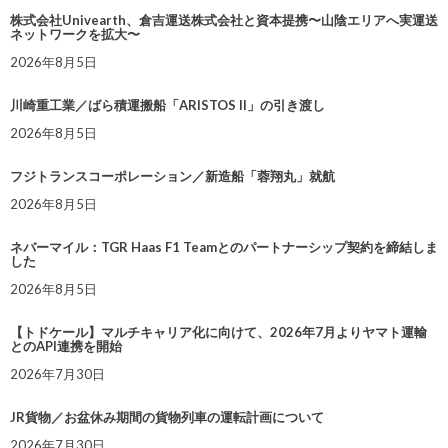
株式会社Univearth、倉吉運送株式会社と資本提携〜山陰エリアへ実運送
ネットワークを拡大〜
2026年8月5日
川崎重工業／ばら積運搬船「ARISTOS II」の引き渡し
2026年8月5日
フジトランスコーポレーション／新造船「蓉翔丸」就航
2026年8月5日
ネバーマイル：TGR Haas F1 Teamとのパートナーシップ契約を締結しま
した
2026年8月5日
【トドケール】マルチキャリア化に向けて、2026年7月よりヤマト運輸
とのAPI連携を開始
2026年7月30日
JR貨物／お盆休み期間の貨物列車の運転計画について
2026年7月30日