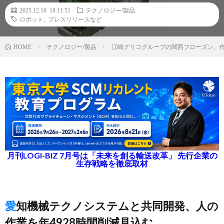
2025.12.16 18:11:51
テクノロジー/製品
ロボット
,
プレスリリースなど
テクノロジー/製品
江崎グリコグループの関西フローズン、作
HOME
月刊LOGI-BIZ 7月号は「未来を創る輸送改革」 先行企業の
生存戦略を徹底取材
愛知機械テクノシステムと共同開発、人の
作業を年4928時間削減見込む