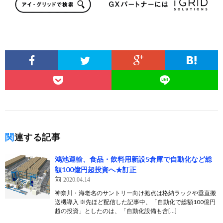
関連する記事
鴻池運輸、食品・飲料用新設5倉庫で自動化など総
額100億円超投資へ★訂正
2020.04.14
神奈川・海老名のサントリー向け拠点は格納ラックや垂直搬
送機導入 ※先ほど配信した記事中、「自動化で総額100億円
超の投資」としたのは、「自動化設備も含[…]