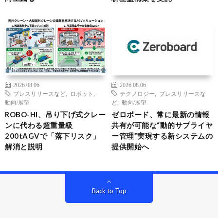
2026.08.06
2026.08.06
プレスリリースなど
,
ロボット
,
テクノロジー
,
プレスリリースな
動向/展望
ど
,
動向/展望
ROBO-HI、吊り下げ式クレー
ゼロボード、常に最新の情報
ンに代わる超重量級
共有が可能な“動的サプライヤ
200tAGVで「落下リスク」
ー管理”実現する新システムの
解消と説明
提供開始へ
Back to Top