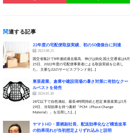
関連する記事
22年度の宅配便取扱実績、初の50億個台に到達
2023.08.25
国交省集計で8年連続過去最高、伸びは鈍化 国土交通省は8月
25日、2022年度の宅配便事業者による取扱実績を公表し
た。 主要な22のサービスブランド全[…]
東亜産業、倉庫や建設現場の暑さ対策に有効なクー
ルベストを発売
2024.05.30
28℃以下で自然凍結、最長4時間持続と想定 東亜産業は5月
29日、冷却効果を持つ素材「PCM（Phase Change
Material）」を活用した[…]
ヤマトHD・栗栖副社長、配送効率化など構造改革
の効果現れが当初想定よりずれ込みと説明