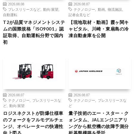
2026.08.08
2026.08.07
プレスリリースなど
,
動向/展望
,
テクノロジー
,
動画
,
物流施設
,
自動運転
記者会見など
T2が品質マネジメントシステ
【現地取材・動画】霞ヶ関キ
ムの国際規格「ISO9001」認
ャピタル、川崎・東扇島の冷
証取得、自動運転分野で国内
凍自動倉庫を公開
初
2026.08.07
2026.08.07
テクノロジー
,
プレスリリースな
テクノロジー
,
プレスリリースな
ど
,
動向/展望
ど
ロジスネクストが防爆仕様車
量子技術のエー・スター・ク
のフォークをフルモデルチェ
ォンタム、JALエンジニアリ
ンジ、オペレーターの快適性
ングから航空機の故障予測分
向上図る
析基盤構築を受託