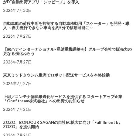
がEC自動出荷アプリ「シッピーノ」を導入
2026年7月30日
自動車船の荷役中断を抑制する自動車移動用「スケーター」を開発・導
入 ～自力走行できない車両を約5分で移動可能に～
2026年7月27日
【㈱ハナインターナショナル×星清重機運輸㈱】グループ会社で販売力の
更なる強化ねらう
2026年7月27日
東京ミッドタウン八重洲でロボット配送サービスを本格始動
2026年7月27日
上組／コンテナ物流最適化サービスを提供する スタートアップ企業
「OneStream株式会社」への出資のお知らせ
2026年7月21日
ZOZO、BONJOUR SAGANの自社EC拡大に向け「Fulfillment by
ZOZO」を提供開始
2026年7月21日