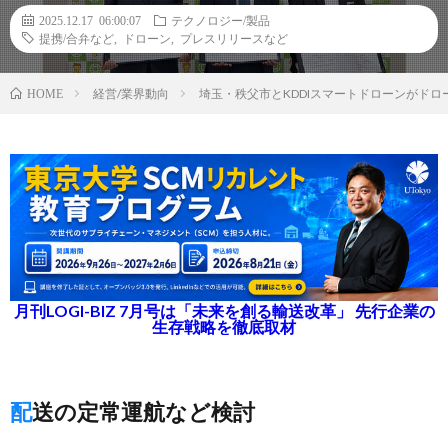
2025.12.17 06:00:07
テクノロジー/製品
提携/合弁など
,
ドローン
,
プレスリリースなど
経営/業界動向
埼玉・秩父市とKDDIスマートドローンがド
HOME
月刊LOGI-BIZ 7月号は「未来を創る輸送改革」 先行企業の
生存戦略を徹底取材
配送の定常運航など検討