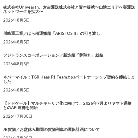
株式会社Univearth、倉吉運送株式会社と資本提携〜山陰エリアへ実運送
ネットワークを拡大〜
2026年8月5日
川崎重工業／ばら積運搬船「ARISTOS II」の引き渡し
2026年8月5日
フジトランスコーポレーション／新造船「蓉翔丸」就航
2026年8月5日
ネバーマイル：TGR Haas F1 Teamとのパートナーシップ契約を締結しま
した
2026年8月5日
【トドケール】マルチキャリア化に向けて、2026年7月よりヤマト運輸
とのAPI連携を開始
2026年7月30日
JR貨物／お盆休み期間の貨物列車の運転計画について