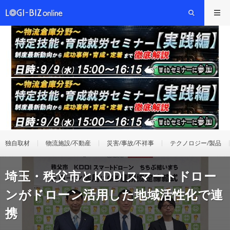
独自取材
物流施設/不動産
災害/事故/不祥事
テクノロジー/製品
埼玉・秩父市とKDDIスマートドロー
ンがドローン活用した地域活性化で連
携