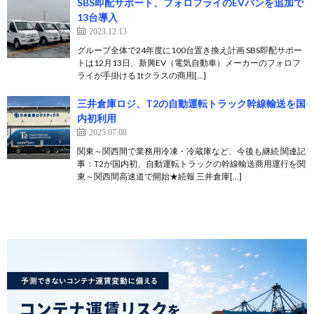
SBS即配サポート、フォロフライのEVバンを追加で
13台導入
2023.12.13
グループ全体で24年度に100台置き換え計画 SBS即配サポー
トは12月13日、新興EV（電気自動車）メーカーのフォロフ
ライが手掛ける1tクラスの商用[…]
三井倉庫ロジ、T2の自動運転トラック幹線輸送を国
内初利用
2025.07.08
関東～関西間で業務用冷凍・冷蔵庫など、今後も継続 関連記
事：T2が国内初、自動運転トラックの幹線輸送商用運行を関
東～関西間高速道で開始★続報 三井倉庫[…]