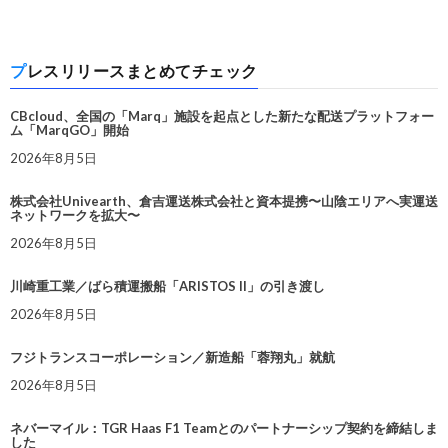
プレスリリースまとめてチェック
CBcloud、全国の「Marq」施設を起点とした新たな配送プラットフォー
ム「MarqGO」開始
2026年8月5日
株式会社Univearth、倉吉運送株式会社と資本提携〜山陰エリアへ実運送
ネットワークを拡大〜
2026年8月5日
川崎重工業／ばら積運搬船「ARISTOS II」の引き渡し
2026年8月5日
フジトランスコーポレーション／新造船「蓉翔丸」就航
2026年8月5日
ネバーマイル：TGR Haas F1 Teamとのパートナーシップ契約を締結しま
した