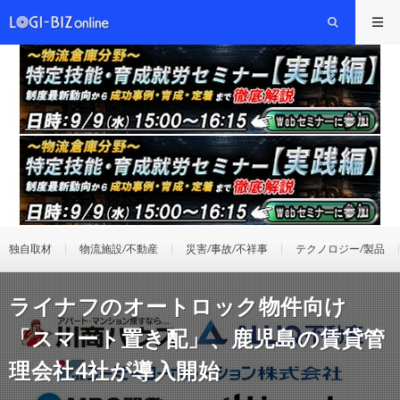
独自取材
物流施設/不動産
災害/事故/不祥事
テクノロジー/製品
ライナフのオートロック物件向け
「スマート置き配」、鹿児島の賃貸管
理会社4社が導入開始