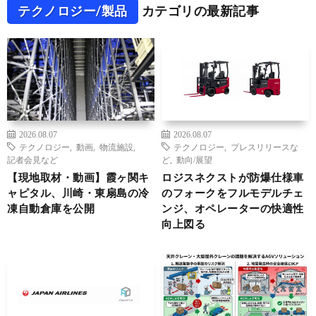
テクノロジー/製品
カテゴリの最新記事
2026.08.07
2026.08.07
テクノロジー
,
動画
,
物流施設
,
テクノロジー
,
プレスリリースな
記者会見など
ど
,
動向/展望
【現地取材・動画】霞ヶ関キ
ロジスネクストが防爆仕様車
ャピタル、川崎・東扇島の冷
のフォークをフルモデルチェ
凍自動倉庫を公開
ンジ、オペレーターの快適性
向上図る