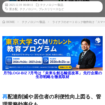
2025.12.19 06:00:11
テクノロジー/製品
置き配
,
テクノロジー
,
プレスリリースなど
テクノロジー/製品
ライナフのオートロック物件向け「スマ
HOME
月刊LOGI-BIZ 7月号は「未来を創る輸送改革」 先行企業の
生存戦略を徹底取材
再配達削減や居住者の利便性向上図る、管
理業務効率化も