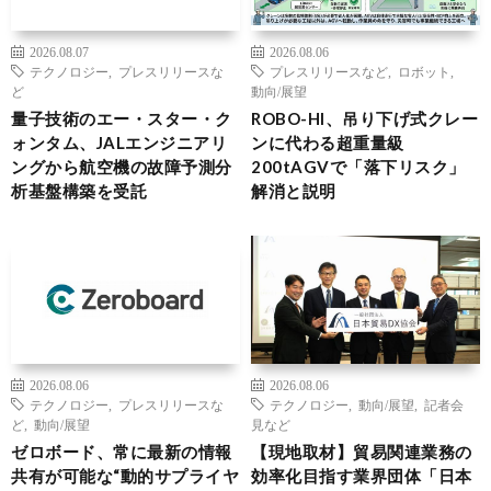
2026.08.07
2026.08.06
テクノロジー
,
プレスリリースな
プレスリリースなど
,
ロボット
,
ど
動向/展望
量子技術のエー・スター・ク
ROBO-HI、吊り下げ式クレー
ォンタム、JALエンジニアリ
ンに代わる超重量級
ングから航空機の故障予測分
200tAGVで「落下リスク」
析基盤構築を受託
解消と説明
2026.08.06
2026.08.06
テクノロジー
,
プレスリリースな
テクノロジー
,
動向/展望
,
記者会
ど
,
動向/展望
見など
ゼロボード、常に最新の情報
【現地取材】貿易関連業務の
共有が可能な“動的サプライヤ
効率化目指す業界団体「日本