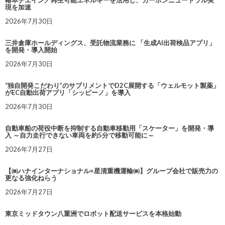
椿本チエイン／再生可能エネルギーを活用し、カーボンニュートラル実
現を加速
2026年7月30日
三井倉庫ホールディングス、受託物流業務に 「生成AI出荷検品アプリ」
を開発・導入開始
2026年7月30日
“独自開発こだわり”のサプリメントでD2C展開する「ウェルモット製薬」
がEC自動出荷アプリ「シッピーノ」を導入
2026年7月30日
自動車船の荷役中断を抑制する自動車移動用「スケーター」を開発・導
入 ～自力走行できない車両を約5分で移動可能に～
2026年7月27日
【㈱ハナインターナショナル×星清重機運輸㈱】グループ会社で販売力の
更なる強化ねらう
2026年7月27日
東京ミッドタウン八重洲でロボット配送サービスを本格始動