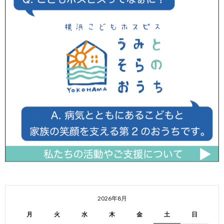
2026年8月
月
火
水
木
金
土
日