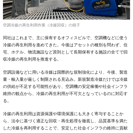
空調冷媒の再生利用作業（冷媒回収）の様子
同社はこれまで、主に保有するオフィスビルで、空調機などに使う
冷媒の再生利用を進めてきた。今後はアセットの種別を問わず、住
宅、ホテル、物流施設など原則として長期保有する施設の全てで回
収冷媒の再生利用を推進する。
空調設備などに用いる冷媒は国際的な規制強化により、今後、製造
量・輸入量が厳しく制限される見込み。新規製造冷媒だけでは冷媒
の供給が不足する可能性があり、空調機の安定稼働や社会インフラ
維持の観点から、冷媒の再生利用が不可欠となっているのに対応す
る。
冷媒の再生利用は資源保護や環境保護にも大きく寄与することか
ら、法令に基づく適正な回収・再生処理を徹底し、品質基準を満た
した冷媒を再利用することで、安定した社会インフラの維持に貢献