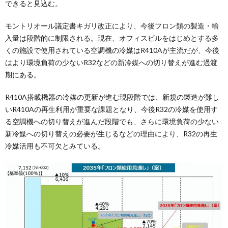
できると見込む。
モントリオール議定書キガリ改正により、今後フロン類の製造・輸
入量は段階的に制限される。現在、オフィスビルをはじめとする多
くの施設で使用されている空調機の冷媒はR410Aが主流だが、今後
はより環境負荷の少ないR32などの新冷媒への切り替えが進む過渡
期にある。
R410A搭載機器の冷媒の更新が進む現段階では、新規の製造が難し
いR410Aの再生利用が重要な課題となり、今後R32の冷媒を使用す
る空調機への切り替えが進んだ段階でも、さらに環境負荷の少ない
新冷媒への切り替えの必要が生じるなどの理由により、R32の再生
冷媒活用も不可欠とみている。