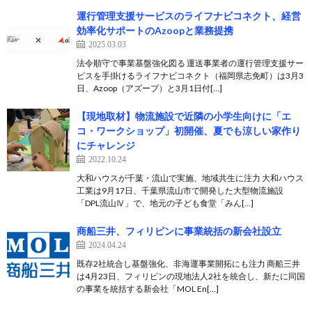
運行管理支援サービスのライフナビコネクト、経営
効率化サポートのAzoopと業務提携
2025.03.03
法令順守で事業基盤強化図る 運送事業者の運行管理支援サー
ビスを手掛けるライフナビコネクト（福岡県志免町）は3月3
日、Azoop（アズープ）と3月1日付[…]
【現地取材】物流施設で近隣の小学生向けに「エ
コ・ワークショップ」初開催、夏でも涼しい家作り
にチャレンジ
2022.10.24
大和ハウスが千葉・流山で実施、地域共生に注力 大和ハウス
工業は9月17日、千葉県流山市で開発した大型物流施設
「DPL流山Ⅳ」で、地元の子ども食堂「みん[…]
商船三井、フィリピンに事業統括の新会社設立
2024.04.24
既存2社統合し基盤強化、非海運事業開拓にも注力 商船三井
は4月23日、フィリピンの現地法人2社を統合し、新たに同国
の事業を統括する新会社「MOL En[…]