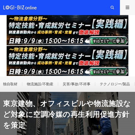
独自取材
物流施設/不動産
災害/事故/不祥事
テクノロジー/製品
東京建物、オフィスビルや物流施設な
ど対象に空調冷媒の再生利用促進方針
を策定