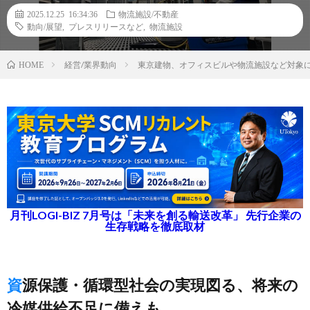
2025.12.25 16:34:36
物流施設/不動産
動向/展望
,
プレスリリースなど
,
物流施設
経営/業界動向
東京建物、オフィスビルや物流施設など対象
HOME
月刊LOGI-BIZ 7月号は「未来を創る輸送改革」 先行企業の
生存戦略を徹底取材
資源保護・循環型社会の実現図る、将来の
冷媒供給不足に備えも