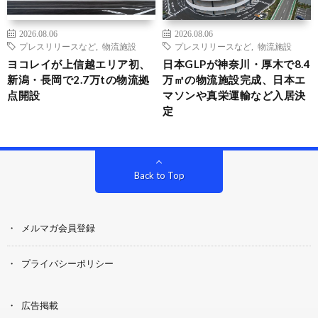
2026.08.06
2026.08.06
プレスリリースなど
,
物流施設
プレスリリースなど
,
物流施設
ヨコレイが上信越エリア初、
日本GLPが神奈川・厚木で8.4
新潟・長岡で2.7万tの物流拠
万㎡の物流施設完成、日本エ
点開設
マソンや真栄運輸など入居決
定
Back to Top
メルマガ会員登録
プライバシーポリシー
広告掲載