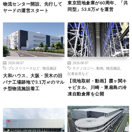
東京団地倉庫が60周年、「共
物流センター開設、先行して
同型」53.8万㎡を運営
ヤードの運営スタート
2026.08.07
2026.08.07
プレスリリースなど
,
物流施設
テクノロジー
,
動画
,
物流施設
,
記者会見など
大和ハウス、大阪・茨木の旧
【現地取材・動画】霞ヶ関キ
パナ工場跡地で3.1万㎡のマル
ャピタル、川崎・東扇島の冷
チ型物流施設着工
凍自動倉庫を公開