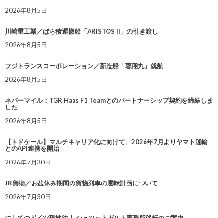
2026年8月5日
川崎重工業／ばら積運搬船「ARISTOS II」の引き渡し
2026年8月5日
フジトランスコーポレーション／新造船「蓉翔丸」就航
2026年8月5日
ネバーマイル：TGR Haas F1 Teamとのパートナーシップ契約を締結しま
した
2026年8月5日
【トドケール】マルチキャリア化に向けて、2026年7月よりヤマト運輸
とのAPI連携を開始
2026年7月30日
JR貨物／お盆休み期間の貨物列車の運転計画について
2026年7月30日
にしてつドイツ現地法人 シュツットガルト事務所移転のご案内