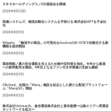
ＳＢＳホールディングス／DEI座談会を開催
2026年8月10日
両備システムズ、物流自動化システムを手掛ける 株式会社APTを子会社
化
2026年8月9日
Shippio、「輸送中の商品」の可視化をInvoiceのAI-OCRで自動化する新
機能を提供開始
2026年8月9日
栗林商船／夏の安全運航を支えるため熱中症対策を強化。今年から船員
への飲料配布を開始、4年目となるファン付き作業服の支給も継続
2026年8月9日
CBcloud、全国の「Marq」施設を起点とした新たな配送プラットフォー
ム「MarqGO」開始
2026年8月5日
株式会社Univearth、倉吉運送株式会社と資本提携〜山陰エリアへ実運送
ネットワークを拡大〜