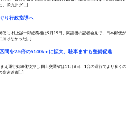
JR九州グ[…]
ぐり行政指導へ
便に 村上誠一郎総務相は9月19日、閣議後の記者会見で、日本郵便が
届けなかった[…]
間を2.5倍の5140kmに拡大、駐車ますも整備促進
踏まえ運行効率化後押し 国土交通省は11月8日、1台の運行でより多くの
高速道路[…]