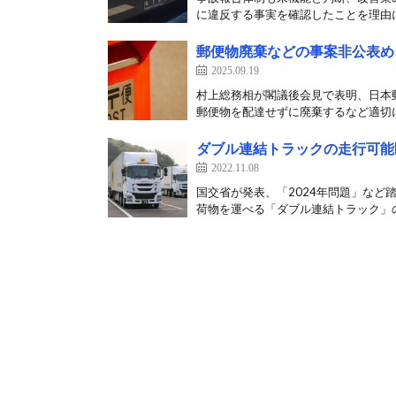
に違反する事実を確認したことを理由に、
郵便物廃棄などの事案非公表め
2025.09.19
村上総務相が閣議後会見で表明、日本郵
郵便物を配達せずに廃棄するなど適切に
ダブル連結トラックの走行可能区
2022.11.08
国交省が発表、「2024年問題」など
荷物を運べる「ダブル連結トラック」の