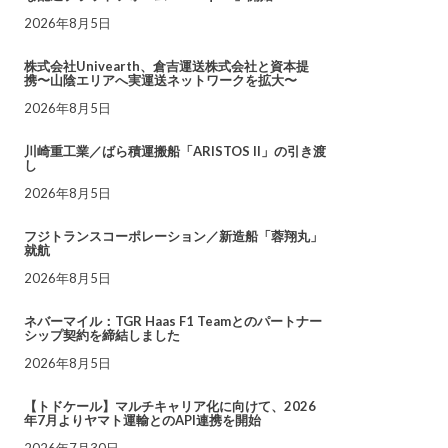
2026年8月5日
株式会社Univearth、倉吉運送株式会社と資本提
携〜山陰エリアへ実運送ネットワークを拡大〜
2026年8月5日
川崎重工業／ばら積運搬船「ARISTOS II」の引き渡
し
2026年8月5日
フジトランスコーポレーション／新造船「蓉翔丸」
就航
2026年8月5日
ネバーマイル：TGR Haas F1 Teamとのパートナー
シップ契約を締結しました
2026年8月5日
【トドケール】マルチキャリア化に向けて、2026
年7月よりヤマト運輸とのAPI連携を開始
2026年7月30日