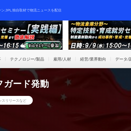
ーン,3PL,独自取材で物流ニュースを配信
事
テクノロジー/製品
雇用/人材
経営/業界動向
データ/
フガード発動
レスリリースなど