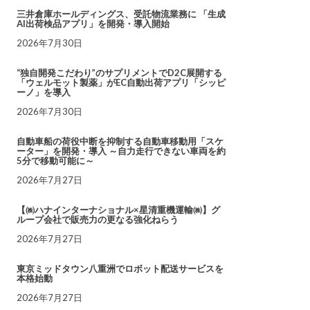
三井倉庫ホールディングス、受託物流業務に 「生成
AI出荷検品アプリ」を開発・導入開始
2026年7月30日
“独自開発こだわり”のサプリメントでD2C展開する
「ウェルモット製薬」がEC自動出荷アプリ「シッピ
ーノ」を導入
2026年7月30日
自動車船の荷役中断を抑制する自動車移動用「スケ
ーター」を開発・導入 ～自力走行できない車両を約
5分で移動可能に～
2026年7月27日
【㈱ハナインターナショナル×星清重機運輸㈱】グ
ループ会社で販売力の更なる強化ねらう
2026年7月27日
東京ミッドタウン八重洲でロボット配送サービスを
本格始動
2026年7月27日