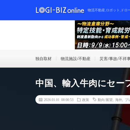
物流不動産,ロボット,ドロ
独自取材
物流施設/不動産
災害/事故/不祥
中国、輸入牛肉にセー
2026.01.01 08:00:53
政策
動向/展望
,
海外
,
プ