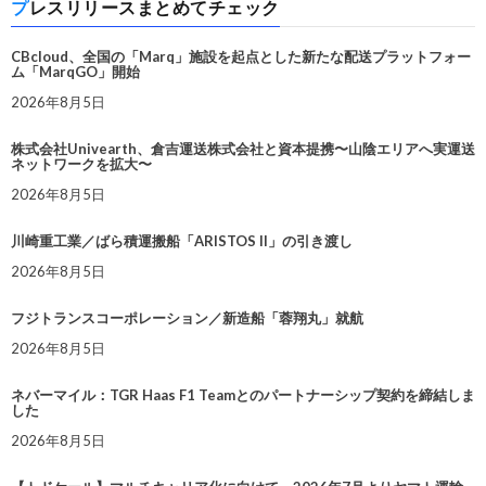
プレスリリースまとめてチェック
CBcloud、全国の「Marq」施設を起点とした新たな配送プラットフォー
ム「MarqGO」開始
2026年8月5日
株式会社Univearth、倉吉運送株式会社と資本提携〜山陰エリアへ実運送
ネットワークを拡大〜
2026年8月5日
川崎重工業／ばら積運搬船「ARISTOS II」の引き渡し
2026年8月5日
フジトランスコーポレーション／新造船「蓉翔丸」就航
2026年8月5日
ネバーマイル：TGR Haas F1 Teamとのパートナーシップ契約を締結しま
した
2026年8月5日