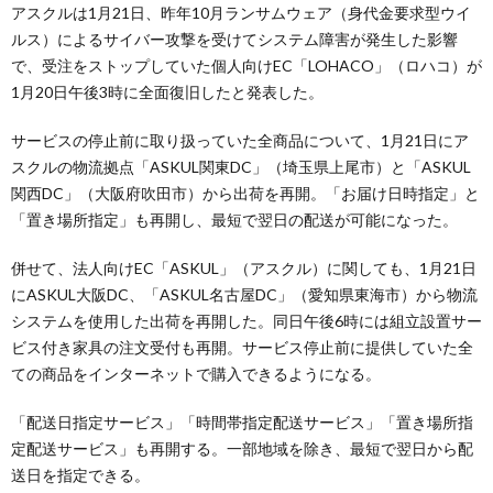
アスクルは1月21日、昨年10月ランサムウェア（身代金要求型ウイ
ルス）によるサイバー攻撃を受けてシステム障害が発生した影響
で、受注をストップしていた個人向けEC「LOHACO」（ロハコ）が
1月20日午後3時に全面復旧したと発表した。
サービスの停止前に取り扱っていた全商品について、1月21日にア
スクルの物流拠点「ASKUL関東DC」（埼玉県上尾市）と「ASKUL
関西DC」（大阪府吹田市）から出荷を再開。「お届け日時指定」と
「置き場所指定」も再開し、最短で翌日の配送が可能になった。
併せて、法人向けEC「ASKUL」（アスクル）に関しても、1月21日
にASKUL大阪DC、「ASKUL名古屋DC」（愛知県東海市）から物流
システムを使用した出荷を再開した。同日午後6時には組立設置サー
ビス付き家具の注文受付も再開。サービス停止前に提供していた全
ての商品をインターネットで購入できるようになる。
「配送日指定サービス」「時間帯指定配送サービス」「置き場所指
定配送サービス」も再開する。一部地域を除き、最短で翌日から配
送日を指定できる。