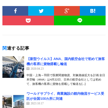
関連する記事
【新型ウイルス】ANA、国内航空会社で初めて旅客
機の客席に貨物搭載し輸送
2020.04.23
中国・上海～羽田で医療関連物資、対象路線拡大を計画 全日
本空輸（ANA）は4月22日、日本の航空会社としては初め
て、旅客機の客席に貨物を搭載して輸送を[…]
ワールドサプライ、商業施設の館内物流サービス受
託が全国100カ所に到達
2023.10.17