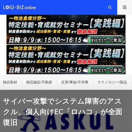
独自取材
物流施設/不動産
災害/事故/不祥事
テクノロジー/製品
サイバー攻撃でシステム障害のアス
クル、個人向けEC「ロハコ」が全面
復旧