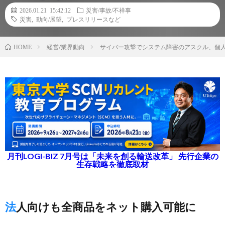
2026.01.21 15:42:12
災害/事故/不祥事
災害
,
動向/展望
,
プレスリリースなど
経営/業界動向
サイバー攻撃でシステム障害のアスクル、個人
HOME
月刊LOGI-BIZ 7月号は「未来を創る輸送改革」 先行企業の
生存戦略を徹底取材
法人向けも全商品をネット購入可能に