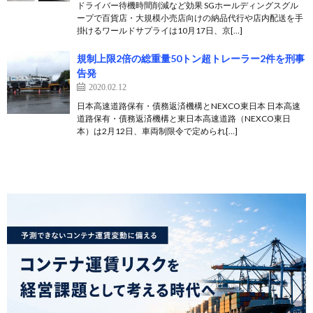
ドライバー待機時間削減など効果 SGホールディングスグル
ープで百貨店・大規模小売店向けの納品代行や店内配送を手
掛けるワールドサプライは10月17日、京[…]
規制上限2倍の総重量50トン超トレーラー2件を刑事
告発
2020.02.12
日本高速道路保有・債務返済機構とNEXCO東日本 日本高速
道路保有・債務返済機構と東日本高速道路（NEXCO東日
本）は2月12日、車両制限令で定められ[…]