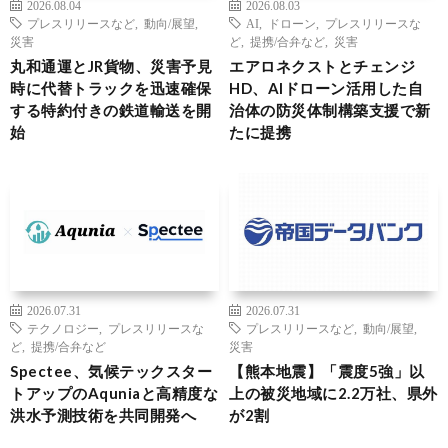
2026.08.04
2026.08.03
プレスリリースなど
,
動向/展望
,
AI
,
ドローン
,
プレスリリースな
災害
ど
,
提携/合弁など
,
災害
丸和通運とJR貨物、災害予見
エアロネクストとチェンジ
時に代替トラックを迅速確保
HD、AIドローン活用した自
する特約付きの鉄道輸送を開
治体の防災体制構築支援で新
始
たに提携
2026.07.31
2026.07.31
テクノロジー
,
プレスリリースな
プレスリリースなど
,
動向/展望
,
ど
,
提携/合弁など
災害
Spectee、気候テックスター
【熊本地震】「震度5強」以
トアップのAquniaと高精度な
上の被災地域に2.2万社、県外
洪水予測技術を共同開発へ
が2割