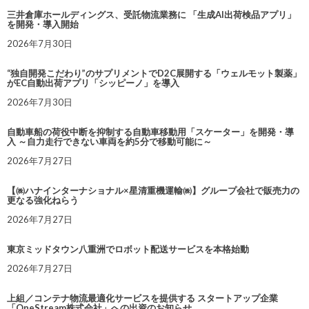
三井倉庫ホールディングス、受託物流業務に 「生成AI出荷検品アプリ」
を開発・導入開始
2026年7月30日
“独自開発こだわり”のサプリメントでD2C展開する「ウェルモット製薬」
がEC自動出荷アプリ「シッピーノ」を導入
2026年7月30日
自動車船の荷役中断を抑制する自動車移動用「スケーター」を開発・導
入 ～自力走行できない車両を約5分で移動可能に～
2026年7月27日
【㈱ハナインターナショナル×星清重機運輸㈱】グループ会社で販売力の
更なる強化ねらう
2026年7月27日
東京ミッドタウン八重洲でロボット配送サービスを本格始動
2026年7月27日
上組／コンテナ物流最適化サービスを提供する スタートアップ企業
「OneStream株式会社」への出資のお知らせ