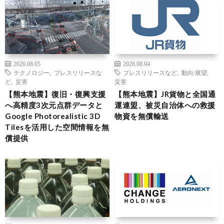
2026.08.05
2026.08.04
テクノロジー
,
プレスリリースな
プレスリリースなど
,
動向/展望
,
ど
,
災害
災害
【熊本地震】復旧・復興支援
【熊本地震】JR貨物と全国通
へ高精度3次元点群データと
運連盟、被災自治体への救援
Google Photorealistic 3D
物資を無償輸送
Tilesを活用した空間情報を無
償提供