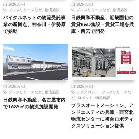
2026.08.04
2026.08.03
プレスリリースなど
,
物流施設
プレスリリースなど
,
物流施設
バイタルネットの物流受託事
日鉄興和不動産、近畿圏初の
業の新拠点、神奈川・伊勢原
賃貸R&D施設・賃貸工場を兵
で始動
庫・西宮で開発
2026.08.03
2026.08.03
プレスリリースなど
,
物流施設
テクノロジー
,
プレスリリースな
ど
,
ロボット
,
物流施設
日鉄興和不動産、名古屋市内
プラスオートメーション、ア
で1685㎡の物流施設開発
ンドエスティの兵庫・西宮北
物流センターに複合ロボティ
クスソリューション提供