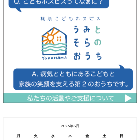
2026年8月
月
火
水
木
金
土
日