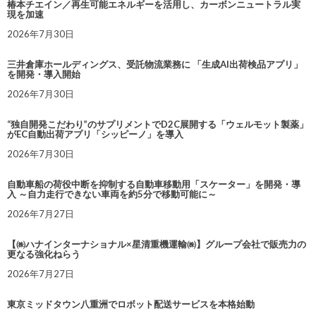
椿本チエイン／再生可能エネルギーを活用し、カーボンニュートラル実
現を加速
2026年7月30日
三井倉庫ホールディングス、受託物流業務に 「生成AI出荷検品アプリ」
を開発・導入開始
2026年7月30日
“独自開発こだわり”のサプリメントでD2C展開する「ウェルモット製薬」
がEC自動出荷アプリ「シッピーノ」を導入
2026年7月30日
自動車船の荷役中断を抑制する自動車移動用「スケーター」を開発・導
入 ～自力走行できない車両を約5分で移動可能に～
2026年7月27日
【㈱ハナインターナショナル×星清重機運輸㈱】グループ会社で販売力の
更なる強化ねらう
2026年7月27日
東京ミッドタウン八重洲でロボット配送サービスを本格始動