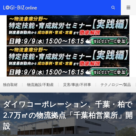
独自取材
物流施設/不動産
災害/事故/不祥事
テクノロジー/製品
ダイワコーポレーション、千葉・柏で
2.7万㎡の物流拠点「千葉柏営業所」開
設