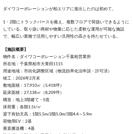
ダイワコーポレーションが柏エリアに進出したのは初めて。
1・2階にトラックバースを備え、複数フロアで荷扱いできるように
している。取り扱い商材や物量に応じた柔軟な運用が可能な施設
で、幅広い業種で活用しやすい汎用性の高さを持たせている。
【施設概要】
物件名：ダイワコーポレーション千葉柏営業所
所在地：千葉県柏市大青田1115
用途地域：市街化調整区域（物流効率化法申請・許可済）
竣工：2026年2⽉末
敷地面積：17,910㎡（5,418坪）
延床面積：27,138㎡（8,209坪）
構造：地上3階建て・S造
床荷重：各階1.5t/㎡
梁下有効天高：1階5.5m/2階5.0m/3階4.4～5.9m
荷物用EV：2基
垂直搬送機：4基