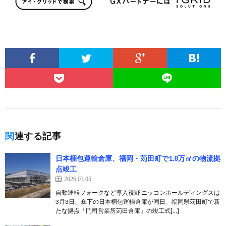
関連する記事
日本梱包運輸倉庫、福岡・苅田町で1.8万㎡の物流拠
点竣工
2026.03.05
自動運転フォークなど導入視野 ニッコンホールディングスは
3月3日、傘下の日本梱包運輸倉庫が同日、福岡県苅田町で新
たな拠点「門司営業所苅田倉庫」の竣工式[…]