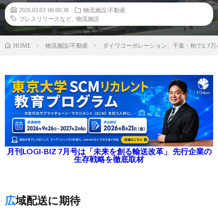
2026.03.03 06:00:38
物流施設/不動産
プレスリリースなど
,
物流施設
物流施設/不動産
ダイワコーポレーション、千葉・柏で2.7
HOME
月刊LOGI-BIZ 7月号は「未来を創る輸送改革」 先行企業の
生存戦略を徹底取材
広域配送に期待