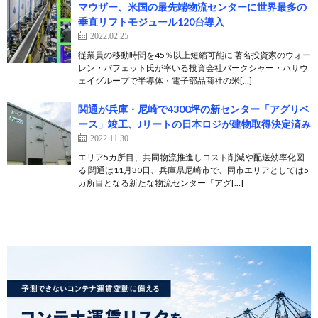
マウザー、米国の最先端物流センターに世界最多の
垂直リフトモジュール120台導入
2022.02.25
従業員の移動時間を45％以上短縮可能に 著名投資家のウォー
レン・バフェット氏が率いる投資会社バークシャー・ハサウ
ェイグループで半導体・電子部品商社の米[…]
関通が兵庫・尼崎で4300坪の新センター「アグリベ
ース」竣工、Jリートの日本ロジが建物取得決定済み
2022.11.30
エリア5カ所目、共同物流推進しコスト削減や配送効率化図
る 関通は11月30日、兵庫県尼崎市で、同市エリアとしては5
カ所目となる新たな物流センター「アグ[…]