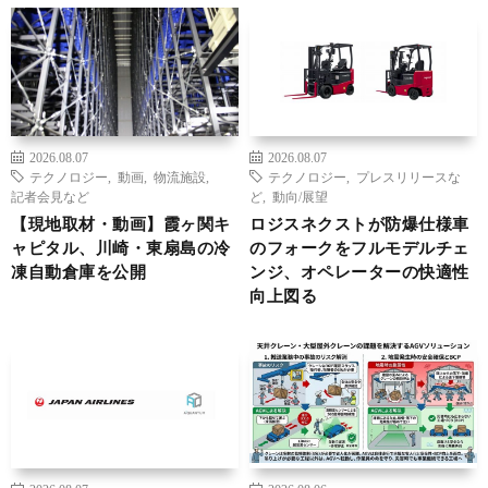
2026.08.07
2026.08.07
テクノロジー
,
動画
,
物流施設
,
テクノロジー
,
プレスリリースな
記者会見など
ど
,
動向/展望
【現地取材・動画】霞ヶ関キ
ロジスネクストが防爆仕様車
ャピタル、川崎・東扇島の冷
のフォークをフルモデルチェ
凍自動倉庫を公開
ンジ、オペレーターの快適性
向上図る