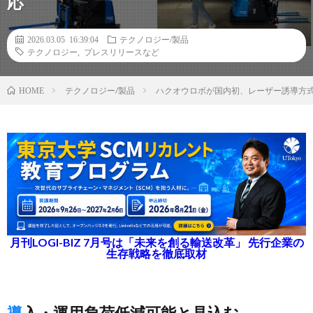
応
2026.03.05 16:39:04
テクノロジー/製品
テクノロジー
,
プレスリリースなど
テクノロジー/製品
ハクオウロボが国内初、レーザー誘導方式
HOME
月刊LOGI-BIZ 7月号は「未来を創る輸送改革」 先行企業の
生存戦略を徹底取材
導入・運用負荷低減可能と見込む