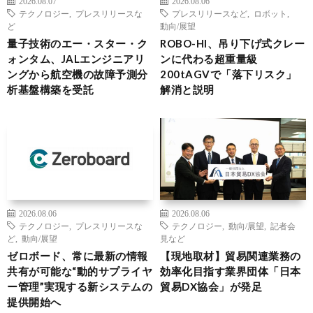
2026.08.07
2026.08.06
テクノロジー
,
プレスリリースな
プレスリリースなど
,
ロボット
,
ど
動向/展望
量子技術のエー・スター・ク
ROBO-HI、吊り下げ式クレー
ォンタム、JALエンジニアリ
ンに代わる超重量級
ングから航空機の故障予測分
200tAGVで「落下リスク」
析基盤構築を受託
解消と説明
2026.08.06
2026.08.06
テクノロジー
,
プレスリリースな
テクノロジー
,
動向/展望
,
記者会
ど
,
動向/展望
見など
ゼロボード、常に最新の情報
【現地取材】貿易関連業務の
共有が可能な“動的サプライヤ
効率化目指す業界団体「日本
ー管理”実現する新システムの
貿易DX協会」が発足
提供開始へ