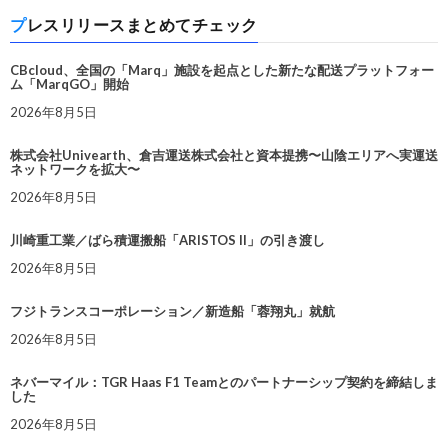
プレスリリースまとめてチェック
CBcloud、全国の「Marq」施設を起点とした新たな配送プラットフォー
ム「MarqGO」開始
2026年8月5日
株式会社Univearth、倉吉運送株式会社と資本提携〜山陰エリアへ実運送
ネットワークを拡大〜
2026年8月5日
川崎重工業／ばら積運搬船「ARISTOS II」の引き渡し
2026年8月5日
フジトランスコーポレーション／新造船「蓉翔丸」就航
2026年8月5日
ネバーマイル：TGR Haas F1 Teamとのパートナーシップ契約を締結しま
した
2026年8月5日