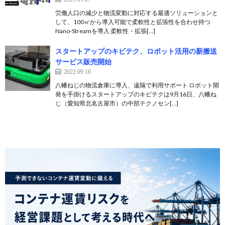
労働人口の減少と物流変動に対応する最適ソリューションと
して、100㎡から導入可能で柔軟性と拡張性を合わせ持つ
Nano-Streamを導入 柔軟性・拡張[…]
スタートアップのキビテク、ロボット活用の新搬送
サービス販売開始
2022.09.16
八幡ねじの物流倉庫に導入、遠隔で利用サポート ロボット開
発を手掛けるスタートアップのキビテクは9月16日、八幡ね
じ（愛知県北名古屋市）の中部テクノセン[…]