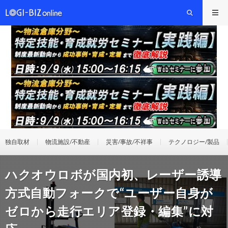
独自取材
物流施設/不動産
災害/事故/不祥事
テクノロジー/製品
ハクオウロボが国内初、レーザー誘導
方式自動フォークで“ユーザー自身が
ゼロから走行エリア登録・編集”に対