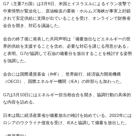
G7（主要7カ国）は3月9日、米国とイスラエルによるイラン攻撃で
中東情勢が緊迫化し、原油輸送の要衝・ホルムズ海峡が事実上封鎖
されて安定供給に支障が出ていることを受け、オンラインで財務省
会合を開き、対応を議論した。
会合の終了後に発表した共同声明は「備蓄放出などエネルギーの世
界的供給を支援することを含め、必要な対応を講じる用意がある」
と表明。G7が協調して石油の備蓄分を放出することを検討する姿勢
を強調した。
会合には国際通貨基金（IMF）、世界銀行、経済協力開発機構
（OECD）、国際エネルギー機関（IEA）の幹部らも加わった。
G7は3月10日にはエネルギー担当相会合を開き、協調行動の具体的
な内容を詰める。
日本は既に経済産業省が備蓄放出の検討を始めている。2022年には
ロシアのウクライナ侵攻を受け、IEAと協調して備蓄を放出した。
（藤原秀行）