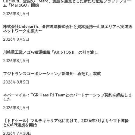
CBcloud、全国の「Marq」施設を起点とした新たな配送プラットフォー
ム「MarqGO」開始
2026年8月5日
株式会社Univearth、倉吉運送株式会社と資本提携〜山陰エリアへ実運送
ネットワークを拡大〜
2026年8月5日
川崎重工業／ばら積運搬船「ARISTOS II」の引き渡し
2026年8月5日
フジトランスコーポレーション／新造船「蓉翔丸」就航
2026年8月5日
ネバーマイル：TGR Haas F1 Teamとのパートナーシップ契約を締結しま
した
2026年8月5日
【トドケール】マルチキャリア化に向けて、2026年7月よりヤマト運輸
とのAPI連携を開始
2026年7月30日