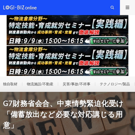
独自取材
物流施設/不動産
災害/事故/不祥事
テクノロジー/製品
G7財務省会合、中東情勢緊迫化受け
「備蓄放出など必要な対応講じる用
意」