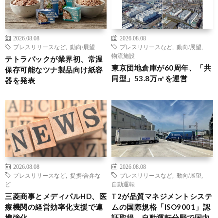
2026.08.08
2026.08.08
プレスリリースなど
,
動向/展望
プレスリリースなど
,
動向/展望
,
物流施設
テトラパックが業界初、常温
東京団地倉庫が60周年、「共
保存可能なツナ製品向け紙容
同型」53.8万㎡を運営
器を発表
2026.08.08
2026.08.08
プレスリリースなど
,
提携/合弁な
プレスリリースなど
,
動向/展望
,
ど
自動運転
三菱商事とメディパルHD、医
T2が品質マネジメントシステ
療機関の経営効率化支援で連
ムの国際規格「ISO9001」認
携強化
証取得、自動運転分野で国内