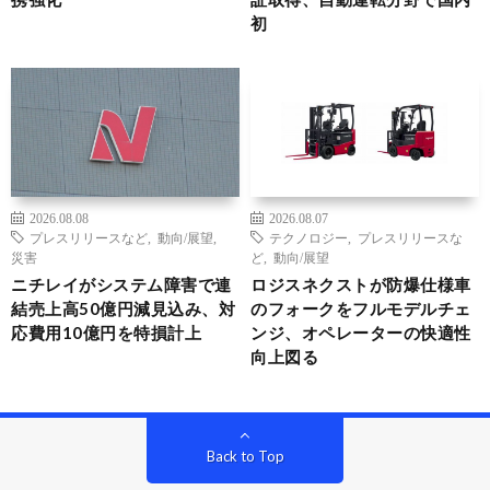
初
2026.08.08
2026.08.07
プレスリリースなど
,
動向/展望
,
テクノロジー
,
プレスリリースな
災害
ど
,
動向/展望
ニチレイがシステム障害で連
ロジスネクストが防爆仕様車
結売上高50億円減見込み、対
のフォークをフルモデルチェ
応費用10億円を特損計上
ンジ、オペレーターの快適性
向上図る
Back to Top