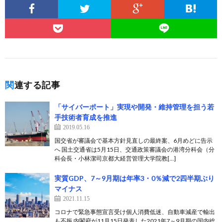
関連する記事
「サイバーポート」実現や開発・維持管理を担う若
手技術者育成を推進
2019.05.16
国交省が審議会で基本方針見直しの最終案、6月めどに告示
へ 国土交通省は5月15日、交通政策審議会の港湾分科会（分
科会長・小林潔司京都大経営管理大学院教[…]
実質GDP、7～9月期は年率3・0％減で2四半期ぶり
マイナス
2021.11.15
コロナで緊急事態宣言受け個人消費低迷、自動車減産で輸出
も不振 内閣府が11月15日発表した2021年7～9月期の国内総