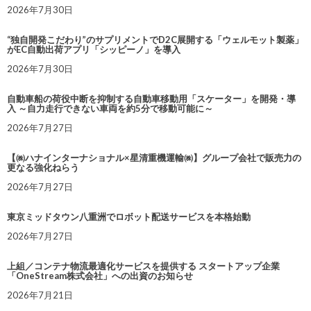
2026年7月30日
“独自開発こだわり”のサプリメントでD2C展開する「ウェルモット製薬」
がEC自動出荷アプリ「シッピーノ」を導入
2026年7月30日
自動車船の荷役中断を抑制する自動車移動用「スケーター」を開発・導
入 ～自力走行できない車両を約5分で移動可能に～
2026年7月27日
【㈱ハナインターナショナル×星清重機運輸㈱】グループ会社で販売力の
更なる強化ねらう
2026年7月27日
東京ミッドタウン八重洲でロボット配送サービスを本格始動
2026年7月27日
上組／コンテナ物流最適化サービスを提供する スタートアップ企業
「OneStream株式会社」への出資のお知らせ
2026年7月21日