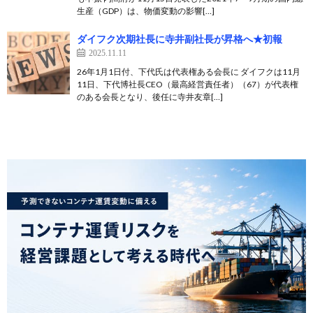
生産（GDP）は、物価変動の影響[…]
ダイフク次期社長に寺井副社長が昇格へ★初報
2025.11.11
26年1月1日付、下代氏は代表権ある会長に ダイフクは11月
11日、下代博社長CEO（最高経営責任者）（67）が代表権
のある会長となり、後任に寺井友章[…]