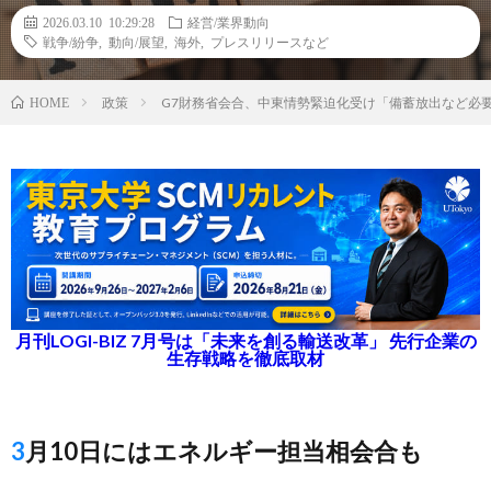
2026.03.10 10:29:28
経営/業界動向
戦争/紛争
,
動向/展望
,
海外
,
プレスリリースなど
政策
G7財務省会合、中東情勢緊迫化受け「備蓄放出など必
HOME
月刊LOGI-BIZ 7月号は「未来を創る輸送改革」 先行企業の
生存戦略を徹底取材
3月10日にはエネルギー担当相会合も