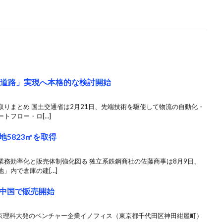
流道路」実現へ本格的な検討開始
りまとめ 国土交通省は2月21日、先端技術を駆使して物流の自動化・
トフロー・ロ[…]
5823㎡を取得
業務効率化と販売体制強化図る 独立系鉄鋼商社の佐藤商事は8月9日、
」内で倉庫の建[…]
中国で販売開始
東京理科大発のベンチャー企業イノフィス（東京都千代田区神田紺屋町）