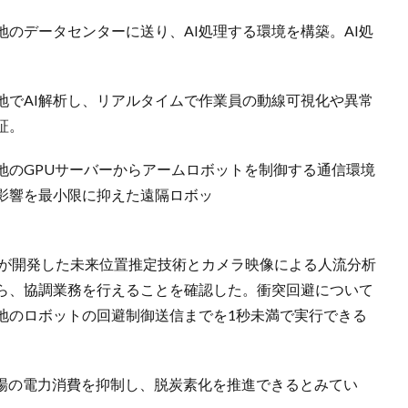
のデータセンターに送り、AI処理する環境を構築。AI処
。
地でAI解析し、リアルタイムで作業員の動線可視化や異常
証。
地のGPUサーバーからアームロボットを制御する通信環境
影響を最小限に抑えた遠隔ロボッ
。
社が開発した未来位置推定技術とカメラ映像による人流分析
ら、協調業務を行えることを確認した。衝突回避について
地のロボットの回避制御送信までを1秒未満で実行できる
現場の電力消費を抑制し、脱炭素化を推進できるとみてい