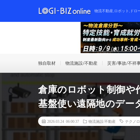
物流不動産,ロボット,ドロ
独自取材
物流施設/不動産
災害/事故/不祥
倉庫のロボット制御や
基盤使い遠隔地のデー
2026.03.24 06:00:37
物流施設/不動産
テクノロ