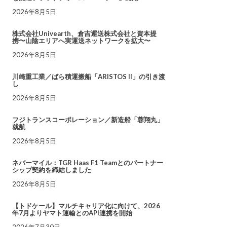
2026年8月5日
株式会社Univearth、倉吉運送株式会社と資本提
携〜山陰エリアへ実運送ネットワークを拡大〜
2026年8月5日
川崎重工業／ばら積運搬船「ARISTOS II」の引き渡
し
2026年8月5日
フジトランスコーポレーション／新造船「蓉翔丸」
就航
2026年8月5日
ネバーマイル：TGR Haas F1 Teamとのパートナー
シップ契約を締結しました
2026年8月5日
【トドケール】マルチキャリア化に向けて、2026
年7月よりヤマト運輸とのAPI連携を開始
2026年7月30日