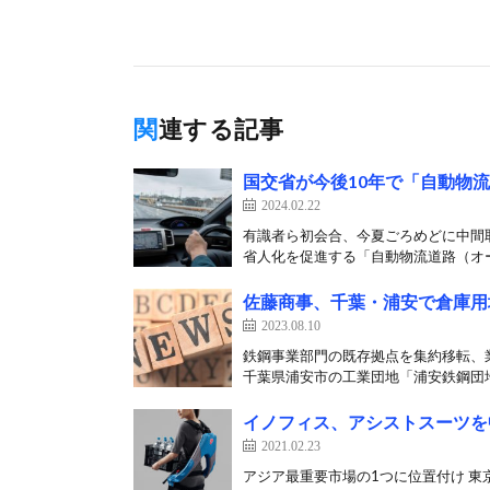
関連する記事
国交省が今後10年で「自動物
2024.02.22
有識者ら初会合、今夏ごろめどに中間取
省人化を促進する「自動物流道路（オー
佐藤商事、千葉・浦安で倉庫用地
2023.08.10
鉄鋼事業部門の既存拠点を集約移転、
千葉県浦安市の工業団地「浦安鉄鋼団地
イノフィス、アシストスーツを
2021.02.23
アジア最重要市場の1つに位置付け 