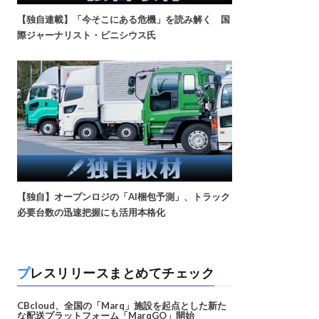
【独自連載】「今そこにある危機」を読み解く 国
際ジャーナリスト・ビニシウス氏
【独自】オープンロジの「AI梱包予測」、トラック
必要台数の迅速把握にも活用本格化
プレスリリースまとめてチェック
CBcloud、全国の「Marq」施設を起点とした新た
な配送プラットフォーム「MarqGO」開始