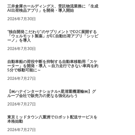
三井倉庫ホールディングス、受託物流業務に 「生成
AI出荷検品アプリ」を開発・導入開始
2026年7月30日
“独自開発こだわり”のサプリメントでD2C展開する
「ウェルモット製薬」がEC自動出荷アプリ「シッピ
ーノ」を導入
2026年7月30日
自動車船の荷役中断を抑制する自動車移動用「スケ
ーター」を開発・導入 ～自力走行できない車両を約
5分で移動可能に～
2026年7月27日
【㈱ハナインターナショナル×星清重機運輸㈱】グ
ループ会社で販売力の更なる強化ねらう
2026年7月27日
東京ミッドタウン八重洲でロボット配送サービスを
本格始動
2026年7月27日