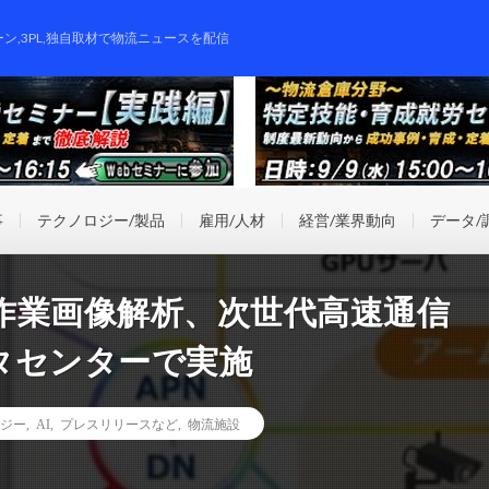
ーン,3PL,独自取材で物流ニュースを配信
事
テクノロジー/製品
雇用/人材
経営/業界動向
データ/
作業画像解析、次世代高速通信
タセンターで実施
ジー
,
AI
,
プレスリリースなど
,
物流施設