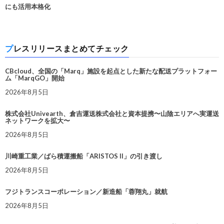
にも活用本格化
プレスリリースまとめてチェック
CBcloud、全国の「Marq」施設を起点とした新たな配送プラットフォー
ム「MarqGO」開始
2026年8月5日
株式会社Univearth、倉吉運送株式会社と資本提携〜山陰エリアへ実運送
ネットワークを拡大〜
2026年8月5日
川崎重工業／ばら積運搬船「ARISTOS II」の引き渡し
2026年8月5日
フジトランスコーポレーション／新造船「蓉翔丸」就航
2026年8月5日