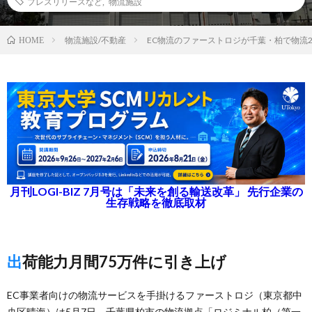
プレスリリースなど
,
物流施設
物流施設/不動産
EC物流のファーストロジが千葉・柏で物流
HOME
月刊LOGI-BIZ 7月号は「未来を創る輸送改革」 先行企業の
生存戦略を徹底取材
出荷能力月間75万件に引き上げ
EC事業者向けの物流サービスを手掛けるファーストロジ（東京都中
央区晴海）は5月7日、千葉県柏市の物流拠点「ロジミナル柏（第一