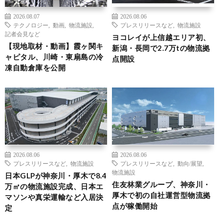
2026.08.07
2026.08.06
テクノロジー
,
動画
,
物流施設
,
プレスリリースなど
,
物流施設
記者会見など
ヨコレイが上信越エリア初、
【現地取材・動画】霞ヶ関キ
新潟・長岡で2.7万tの物流拠
ャピタル、川崎・東扇島の冷
点開設
凍自動倉庫を公開
2026.08.06
2026.08.06
プレスリリースなど
,
物流施設
プレスリリースなど
,
動向/展望
,
物流施設
日本GLPが神奈川・厚木で8.4
住友林業グループ、神奈川・
万㎡の物流施設完成、日本エ
厚木で初の自社運営型物流拠
マソンや真栄運輸など入居決
点が稼働開始
定