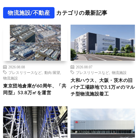
物流施設/不動産
カテゴリの最新記事
2026.08.08
2026.08.07
プレスリリースなど
,
動向/展望
,
プレスリリースなど
,
物流施設
物流施設
大和ハウス、大阪・茨木の旧
東京団地倉庫が60周年、「共
パナ工場跡地で3.1万㎡のマル
同型」53.8万㎡を運営
チ型物流施設着工