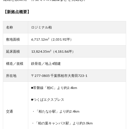
【新拠点概要】
名称
ロジミナル柏
敷地面積
6,717.12m²（2,031.92坪）
延床面積
13,824.35m²（4,181.86坪）
構造／規模
鉄骨造／地上4階建
所在地
〒277-0805 千葉県柏市大青田723-1
■常磐線「柏IC」より約2.4km
■つくばエクスプレス
交通
・「柏たなか駅」より約2.4km
・「柏の葉キャンパス駅」より約3.0km