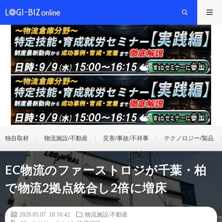
独自取材
物流施設/不動産
災害/事故/不祥事
テクノロジー/製品
EC物流のファーストロジが千葉・柏
で物流2拠点統合し2倍に増床
2026.05.07 18:16:42
物流施設/不動産