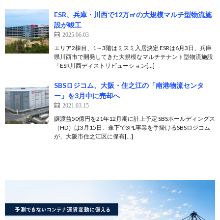
ESR、兵庫・川西で12万㎡の大規模マルチ型物流施
設が竣工
2025.06.03
エリア2棟目、1～3階はミスミ入居決定 ESRは6月3日、兵庫
県川西市で開発してきた大規模なマルチテナント型物流施設
「ESR川西ディストリビューション[…]
SBSロジコム、大阪・住之江の「南港物流センタ
ー」を3月中に売却へ
2021.03.15
譲渡益50億円を21年12月期に計上予定 SBSホールディングス
（HD）は3月15日、傘下で3PL事業を手掛けるSBSロジコム
が、大阪市住之江区に保有[…]