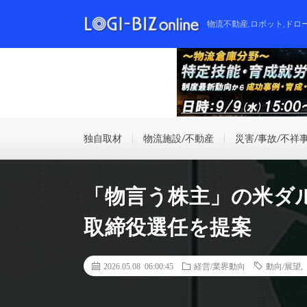
物流不動産,ロボット,ドロ
独自取材
物流施設/不動産
災害/事故/不祥
「物言う株主」の米ダ
取締役選任を提案
2026.05.08 06:00:45
経営/業界動向
動向/展望
,