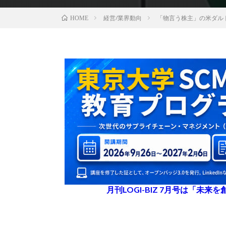
経営/業界動向
「物言う株主」の米ダル
HOME
月刊LOGI-BIZ 7月号は「未