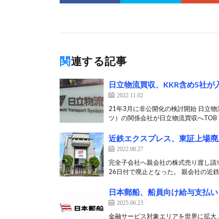
関連する記事
日立物流買収、KKR含め5社が
2022.11.02
21年3月に非公開化の検討開始 日立物
ツ）の関係会社が日立物流買収へTOB（
近鉄エクスプレス、東証上場廃
2022.08.27
完全子会社へ親会社の株式売り渡し請
26日付で廃止となった。 親会社の近鉄
日本郵船、船員向け給与支払い
2025.06.23
金融サービス対象エリアを世界に拡大、