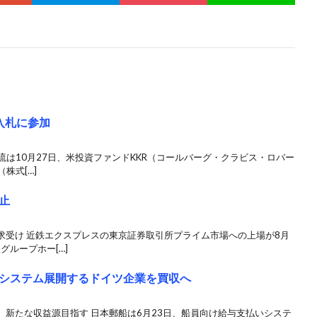
入札に参加
流は10月27日、米投資ファンドKKR（コールバーグ・クラビス・ロバー
株式[…]
止
求受け 近鉄エクスプレスの東京証券取引所プライム市場への上場が8月
グループホー[…]
システム展開するドイツ企業を買収へ
新たな収益源目指す 日本郵船は6月23日、船員向け給与支払いシステ