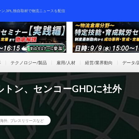
ーン,3PL,独自取材で物流ニュースを配信
事
テクノロジー/製品
雇用/人材
経営/業界動向
データ/
ルトン、センコーGHDに社外
海外
,
プレスリリースなど