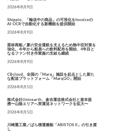
2026年8月9日
Shippio、「輸送中の商品」の可視化をInvoiceの
AI-OCRで自動化する新機能を提供開始
2026年8月9日
栗林商船／夏の安全運航を支えるため熱中症対策を
強化。今年から船員への飲料配布を開始、4年目と
なるファン付き作業服の支給も継続
2026年8月9日
CBcloud、全国の「Marq」施設を起点とした新た
な配送プラットフォーム「MarqGO」開始
2026年8月5日
株式会社Univearth、倉吉運送株式会社と資本提
携〜山陰エリアへ実運送ネットワークを拡大〜
2026年8月5日
川崎重工業／ばら積運搬船「ARISTOS II」の引き渡
し