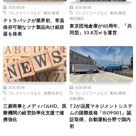
2026.08.08
2026.08.08
プレスリリースなど
,
動向/展望
プレスリリースなど
,
動向/展望
,
物流施設
テトラパックが業界初、常温
東京団地倉庫が60周年、「共
保存可能なツナ製品向け紙容
同型」53.8万㎡を運営
器を発表
2026.08.08
2026.08.08
プレスリリースなど
,
提携/合弁な
プレスリリースなど
,
動向/展望
,
ど
自動運転
三菱商事とメディパルHD、医
T2が品質マネジメントシステ
療機関の経営効率化支援で連
ムの国際規格「ISO9001」認
携強化
証取得、自動運転分野で国内
初