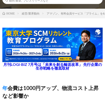
動向/展望
,
プレスリリースなど
経営/業界動向
アマゾン、有料会員サービス「プライム」を8
HOME
月刊LOGI-BIZ 7月号は「未来を創る輸送改革」 先行企業の
生存戦略を徹底取材
年会費は1000円アップ、物流コスト上昇
など影響か