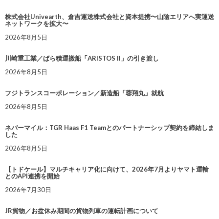
株式会社Univearth、倉吉運送株式会社と資本提携〜山陰エリアへ実運送
ネットワークを拡大〜
2026年8月5日
川崎重工業／ばら積運搬船「ARISTOS II」の引き渡し
2026年8月5日
フジトランスコーポレーション／新造船「蓉翔丸」就航
2026年8月5日
ネバーマイル：TGR Haas F1 Teamとのパートナーシップ契約を締結しま
した
2026年8月5日
【トドケール】マルチキャリア化に向けて、2026年7月よりヤマト運輸
とのAPI連携を開始
2026年7月30日
JR貨物／お盆休み期間の貨物列車の運転計画について