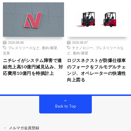
2026.08.08
2026.08.07
プレスリリースなど
,
動向/展望
,
テクノロジー
,
プレスリリースな
災害
ど
,
動向/展望
ニチレイがシステム障害で連
ロジスネクストが防爆仕様車
結売上高50億円減見込み、対
のフォークをフルモデルチェ
応費用10億円を特損計上
ンジ、オペレーターの快適性
向上図る
Back to Top
メルマガ会員登録