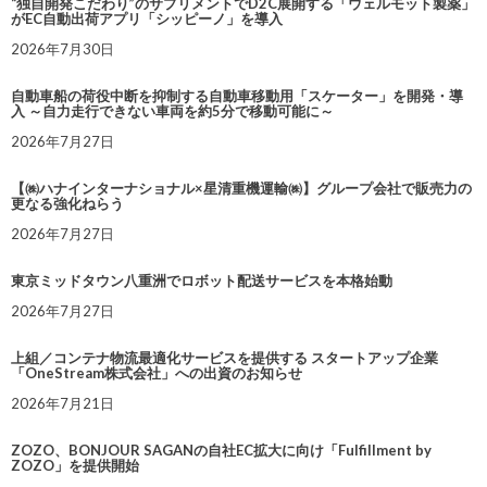
“独自開発こだわり”のサプリメントでD2C展開する「ウェルモット製薬」
がEC自動出荷アプリ「シッピーノ」を導入
2026年7月30日
自動車船の荷役中断を抑制する自動車移動用「スケーター」を開発・導
入 ～自力走行できない車両を約5分で移動可能に～
2026年7月27日
【㈱ハナインターナショナル×星清重機運輸㈱】グループ会社で販売力の
更なる強化ねらう
2026年7月27日
東京ミッドタウン八重洲でロボット配送サービスを本格始動
2026年7月27日
上組／コンテナ物流最適化サービスを提供する スタートアップ企業
「OneStream株式会社」への出資のお知らせ
2026年7月21日
ZOZO、BONJOUR SAGANの自社EC拡大に向け「Fulfillment by
ZOZO」を提供開始