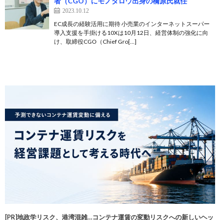
者（CGO）にモノタロウ出身の橋原氏就任
2023.10.12
EC成長の経験活用に期待 小売業のインターネットスーパー
導入支援を手掛ける10Xは10月12日、経営体制の強化に向
け、取締役CGO（Chief Gro[…]
[PR]地政学リスク、港湾混雑…コンテナ運賃の変動リスクへの新しいヘッ