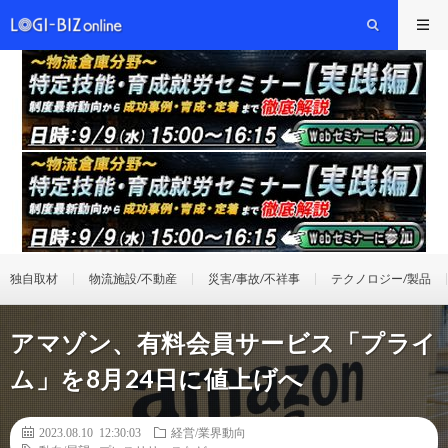
独自取材
物流施設/不動産
災害/事故/不祥事
テクノロジー/製品
アマゾン、有料会員サービス「プライ
ム」を8月24日に値上げへ
2023.08.10 12:30:03
経営/業界動向