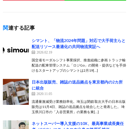
関連する記事
シマント、「物流2024年問題」対応で大手荷主らと
配送リソース最適化の共同物流実証へ
2026.02.19
国交省モーダルシフト事業採択、推進組織に参画 トラック輸
配送の配車管理システム「ロジGo」の開発・提供などを手掛
けるスタートアップのシマントは2月19[…]
日本出版販売、雑誌の送品拠点を東京都内の2カ所
に統合
2020.11.05
流通量激減受け業務効率化、埼玉は閉鎖 取次大手の日本出版
販売は11月4日、雑誌の送品拠点を統合したと発表した。 埼
玉県川口市の「入谷営業所」の業務を東[…]
ネットスーパー導入支援の10X、最高事業成長責任