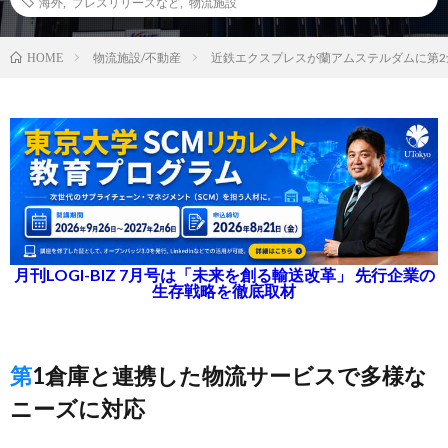
海外
,
プレスリリースなど
,
物流施設
物流施設/不動産
近鉄エクスプレスが蘭アムステルダムに第2
HOME
月刊LOGI-BIZ 7月号は「未来を創る輸送改革」 先行企業の
生存戦略を徹底取材
第1倉庫と連携した物流サービスで多様な
ニーズに対応