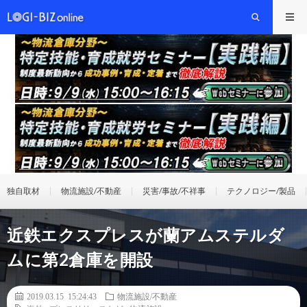
独自取材
物流施設/不動産
災害/事故/不祥事
テクノロジー/製品
近鉄エクスプレスが蘭アムステルダ
ムに第2倉庫を開設
2019.03.15 15:24:43
物流施設/不動産