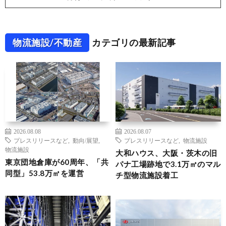
物流施設/不動産
カテゴリの最新記事
2026.08.08
2026.08.07
プレスリリースなど
,
動向/展望
,
プレスリリースなど
,
物流施設
物流施設
大和ハウス、大阪・茨木の旧
東京団地倉庫が60周年、「共
パナ工場跡地で3.1万㎡のマル
同型」53.8万㎡を運営
チ型物流施設着工