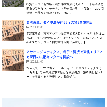
転貸ニーズにも対応可能に 東京建物は3月13日、千葉県習志
野市で新たなマルチテナント型物流施設「（仮称）T-LOGI南
船橋」の開発を進めており、202[…]
名港海運、タイ現法が9485㎡の第2倉庫開設
2021.12.06
定温庫設置、東南アジアで物流事業拡大目指す 名港海運は12
月6日、タイの現地法人メイコーアジアが、同国バンコク郊
外のスワンナプーム国際空港近郊に位置し[…]
アサヒロジスティクス、岩手・滝沢で東北エリア2
カ所目の共配センターを開設へ
2021.11.09
22年5月、3021平方メートル予定 アサヒロジスティクスは
11月9日、岩手県滝沢市で新たな物流拠点「盛岡共配センタ
ー」を開設すると発表した。 鉄骨造[…]