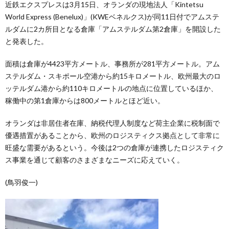
近鉄エクスプレスは3月15日、オランダの現地法人「Kintetsu
World Express (Benelux)」(KWEベネルクス)が同11日付でアムステ
ルダムに2カ所目となる倉庫「アムステルダム第2倉庫」を開設した
と発表した。
面積は倉庫が4423平方メートル、事務所が281平方メートル。アム
ステルダム・スキポール空港から約15キロメートル、欧州最大のロ
ッテルダム港から約110キロメートルの地点に位置しているほか、
稼働中の第1倉庫からは800メートルとほど近い。
オランダは非居住者在庫、納税代理人制度など荷主企業に税制面で
優遇措置があることから、欧州のロジスティクス拠点として非常に
旺盛な需要があるという。今後は2つの倉庫が連携したロジスティク
ス事業を通じて顧客のさまざまなニーズに応えていく。
(鳥羽俊一)