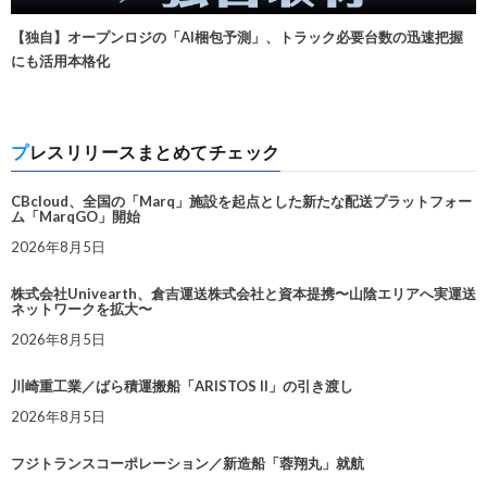
【独自】オープンロジの「AI梱包予測」、トラック必要台数の迅速把握
にも活用本格化
プレスリリースまとめてチェック
CBcloud、全国の「Marq」施設を起点とした新たな配送プラットフォー
ム「MarqGO」開始
2026年8月5日
株式会社Univearth、倉吉運送株式会社と資本提携〜山陰エリアへ実運送
ネットワークを拡大〜
2026年8月5日
川崎重工業／ばら積運搬船「ARISTOS II」の引き渡し
2026年8月5日
フジトランスコーポレーション／新造船「蓉翔丸」就航