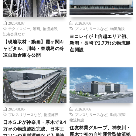
2026.08.07
2026.08.06
テクノロジー
,
動画
,
物流施設
,
プレスリリースなど
,
物流施設
記者会見など
ヨコレイが上信越エリア初、
【現地取材・動画】霞ヶ関キ
新潟・長岡で2.7万tの物流拠
ャピタル、川崎・東扇島の冷
点開設
凍自動倉庫を公開
2026.08.06
2026.08.06
プレスリリースなど
,
物流施設
プレスリリースなど
,
動向/展望
,
物流施設
日本GLPが神奈川・厚木で8.4
住友林業グループ、神奈川・
万㎡の物流施設完成、日本エ
厚木で初の自社運営型物流拠
マソンや真栄運輸など入居決