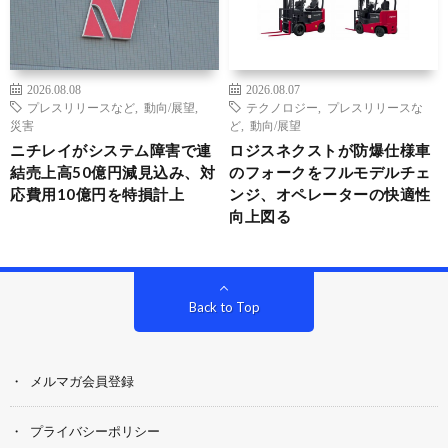
2026.08.08
2026.08.07
プレスリリースなど
,
動向/展望
,
テクノロジー
,
プレスリリースな
災害
ど
,
動向/展望
ニチレイがシステム障害で連
ロジスネクストが防爆仕様車
結売上高50億円減見込み、対
のフォークをフルモデルチェ
応費用10億円を特損計上
ンジ、オペレーターの快適性
向上図る
Back to Top
メルマガ会員登録
プライバシーポリシー