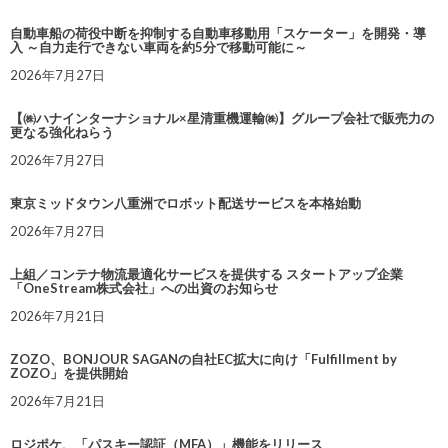
自動車船の荷役中断を抑制する自動車移動用「スケーター」を開発・導
入 ～自力走行できない車両を約5分で移動可能に～
2026年7月27日
【㈱ハナインターナショナル×星清重機運輸㈱】グループ会社で販売力の
更なる強化ねらう
2026年7月27日
東京ミッドタウン八重洲でロボット配送サービスを本格始動
2026年7月27日
上組／コンテナ物流最適化サービスを提供する スタートアップ企業
「OneStream株式会社」への出資のお知らせ
2026年7月21日
ZOZO、BONJOUR SAGANの自社EC拡大に向け「Fulfillment by
ZOZO」を提供開始
2026年7月21日
ロジポケ、「パスキー認証（MFA）」機能をリリース