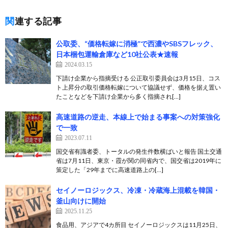
関連する記事
公取委、“価格転嫁に消極”で西濃やSBSフレック、
日本梱包運輸倉庫など10社公表★速報
2024.03.15
下請け企業から指摘受ける 公正取引委員会は3月15日、コス
ト上昇分の取引価格転嫁について協議せず、価格を据え置い
たことなどを下請け企業から多く指摘され[…]
高速道路の逆走、本線上で始まる事案への対策強化
で一致
2023.07.11
国交省有識者委、トータルの発生件数横ばいと報告 国土交通
省は7月11日、東京・霞が関の同省内で、国交省は2019年に
策定した「29年までに高速道路上の[…]
セイノーロジックス、冷凍・冷蔵海上混載を韓国・
釜山向けに開始
2025.11.25
食品用、アジアで4カ所目 セイノーロジックスは11月25日、