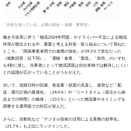
「内容を知っている」企業の割合 ～規模・業界別～
働き方改革に伴う「物流2024年問題」やドライバー不足による物流
停滞が懸念される中、重要と考える対策・取り組みについて尋ねた
ところ、「関係事業者間での連携の強化」が39.3％で首位だった
（複数回答、以下同）。「運輸・倉庫」「製造」「卸売」のいずれ
も4割に達し、当事者にとって物流課題は自社単独では解決しにくい
との認識が広がっていることがうかがえた。
次いで、混雑日時の回避、発送量・頻度の見直し、復荷など「配
送・運行計画の最適化」（24.4％）や「リードタイム（発注から納
品までの時間）の確保」（23.5％）といった物流量やタイミングを
調整する運用面での対応が並んだ。
さらに、自動化など「デジタル技術の活用による業務の効率化」
（21.7％）も上位にランクインした。