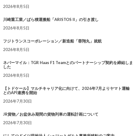
2026年8月5日
川崎重工業／ばら積運搬船「ARISTOS II」の引き渡し
2026年8月5日
フジトランスコーポレーション／新造船「蓉翔丸」就航
2026年8月5日
ネバーマイル：TGR Haas F1 Teamとのパートナーシップ契約を締結しま
した
2026年8月5日
【トドケール】マルチキャリア化に向けて、2026年7月よりヤマト運輸
とのAPI連携を開始
2026年7月30日
JR貨物／お盆休み期間の貨物列車の運転計画について
2026年7月30日
にしてつドイツ現地法人 シュツットガルト事務所移転のご案内