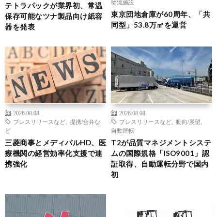
物流施設
テトラパックが業界初、常温
東京団地倉庫が60周年、「共
保存可能なツナ製品向け紙容
同型」53.8万㎡を運営
器を発表
2026.08.08
2026.08.08
プレスリリースなど
,
提携/合弁な
プレスリリースなど
,
動向/展望
,
ど
自動運転
三菱商事とメディパルHD、医
T2が品質マネジメントシステ
療機関の経営効率化支援で連
ムの国際規格「ISO9001」認
携強化
証取得、自動運転分野で国内
初