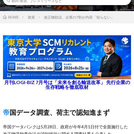
動向/展望
,
プレスリリースなど
政策
改正物効法、企業の7割が内容「知らない」
HOME
月刊LOGI-BIZ 7月号は「未来を創る輸送改革」 先行企業の
生存戦略を徹底取材
帝国データ調査、荷主で認知進まず
帝国データバンクは5月28日、政府が今年4月1日付で全面施行した
改正物流効率化法の認知状況に関する調査結果を公表した。