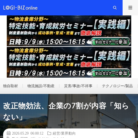
独自取材
物流施設/不動産
災害/事故/不祥事
テクノロジー/製品
改正物効法、企業の7割が内容「知ら
ない」
2026.05.29 06:00:12
経営/業界動向