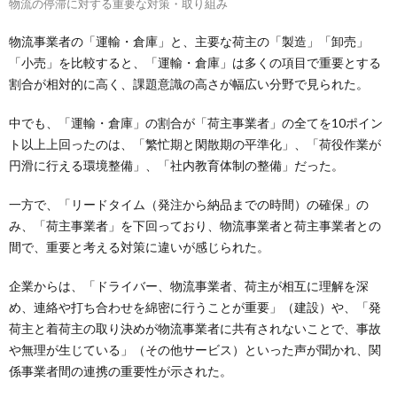
物流の停滞に対する重要な対策・取り組み
物流事業者の「運輸・倉庫」と、主要な荷主の「製造」「卸売」
「小売」を比較すると、「運輸・倉庫」は多くの項目で重要とする
割合が相対的に高く、課題意識の高さが幅広い分野で見られた。
中でも、「運輸・倉庫」の割合が「荷主事業者」の全てを10ポイン
ト以上上回ったのは、「繁忙期と閑散期の平準化」、「荷役作業が
円滑に行える環境整備」、「社内教育体制の整備」だった。
一方で、「リードタイム（発注から納品までの時間）の確保」の
み、「荷主事業者」を下回っており、物流事業者と荷主事業者との
間で、重要と考える対策に違いが感じられた。
企業からは、「ドライバー、物流事業者、荷主が相互に理解を深
め、連絡や打ち合わせを綿密に行うことが重要」（建設）や、「発
荷主と着荷主の取り決めが物流事業者に共有されないことで、事故
や無理が生じている」（その他サービス）といった声が聞かれ、関
係事業者間の連携の重要性が示された。