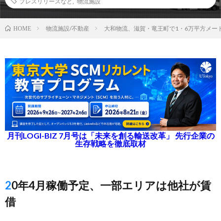
プレスリリースなど
,
物流施設
物流施設/不動産
大和物流、滋賀・竜王町で1・6万平方メー
HOME
月刊LOGI-BIZ 7月号は「未来を創る輸送改革」 先行企業の
生存戦略を徹底取材
20年4月稼働予定、一部エリアは他社が賃
借