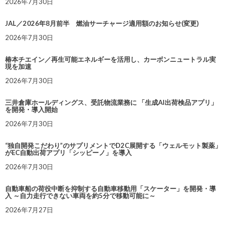
2026年7月30日
JAL／2026年8月前半 燃油サーチャージ適用額のお知らせ(変更)
2026年7月30日
椿本チエイン／再生可能エネルギーを活用し、カーボンニュートラル実
現を加速
2026年7月30日
三井倉庫ホールディングス、受託物流業務に 「生成AI出荷検品アプリ」
を開発・導入開始
2026年7月30日
“独自開発こだわり”のサプリメントでD2C展開する「ウェルモット製薬」
がEC自動出荷アプリ「シッピーノ」を導入
2026年7月30日
自動車船の荷役中断を抑制する自動車移動用「スケーター」を開発・導
入 ～自力走行できない車両を約5分で移動可能に～
2026年7月27日