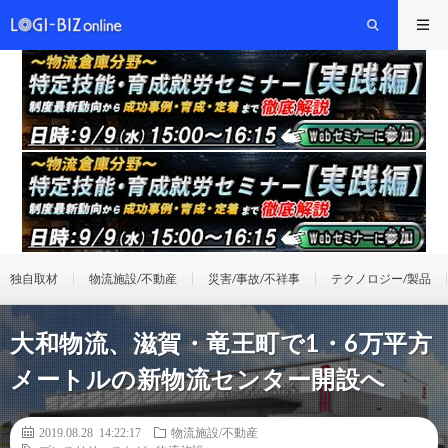
独自取材
物流施設/不動産
災害/事故/不祥事
テクノロジー/製品
大和物流、滋賀・竜王町で1・6万平方
メートルの新物流センター開設へ
2019.08.28 14:22:17
物流施設/不動産