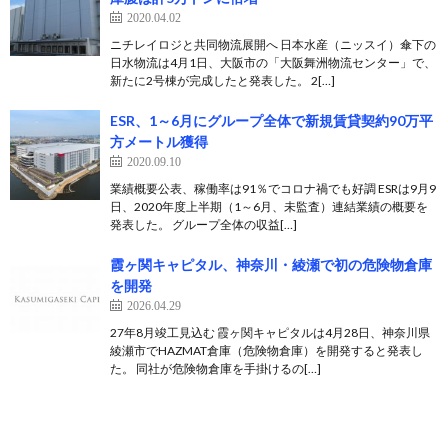
2020.04.02
ニチレイロジと共同物流展開へ 日本水産（ニッスイ）傘下の
日水物流は4月1日、大阪市の「大阪舞洲物流センター」で、
新たに2号棟が完成したと発表した。 2[…]
ESR、1～6月にグループ全体で新規賃貸契約90万平
方メートル獲得
2020.09.10
業績概要公表、稼働率は91％でコロナ禍でも好調 ESRは9月9
日、2020年度上半期（1～6月、未監査）連結業績の概要を
発表した。 グループ全体の収益[…]
霞ヶ関キャピタル、神奈川・綾瀬で初の危険物倉庫
を開発
2026.04.29
27年8月竣工見込む 霞ヶ関キャピタルは4月28日、神奈川県
綾瀬市でHAZMAT倉庫（危険物倉庫）を開発すると発表し
た。 同社が危険物倉庫を手掛けるの[…]