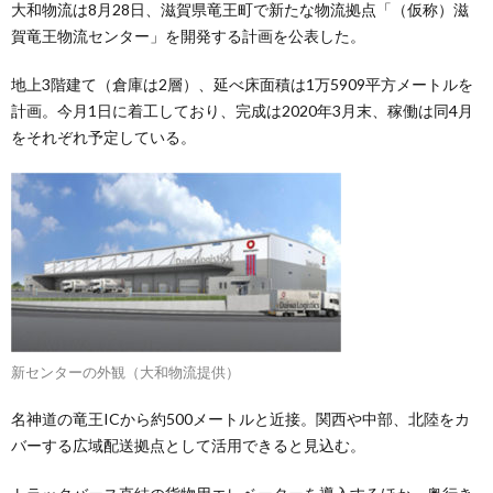
大和物流は8月28日、滋賀県竜王町で新たな物流拠点「（仮称）滋
賀竜王物流センター」を開発する計画を公表した。
地上3階建て（倉庫は2層）、延べ床面積は1万5909平方メートルを
計画。今月1日に着工しており、完成は2020年3月末、稼働は同4月
をそれぞれ予定している。
新センターの外観（大和物流提供）
名神道の竜王ICから約500メートルと近接。関西や中部、北陸をカ
バーする広域配送拠点として活用できると見込む。