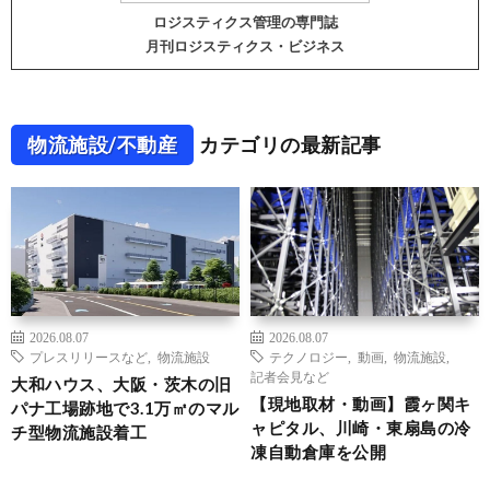
ロジスティクス管理の専門誌
月刊ロジスティクス・ビジネス
物流施設/不動産
カテゴリの最新記事
2026.08.07
2026.08.07
プレスリリースなど
,
物流施設
テクノロジー
,
動画
,
物流施設
,
記者会見など
大和ハウス、大阪・茨木の旧
【現地取材・動画】霞ヶ関キ
パナ工場跡地で3.1万㎡のマル
ャピタル、川崎・東扇島の冷
チ型物流施設着工
凍自動倉庫を公開