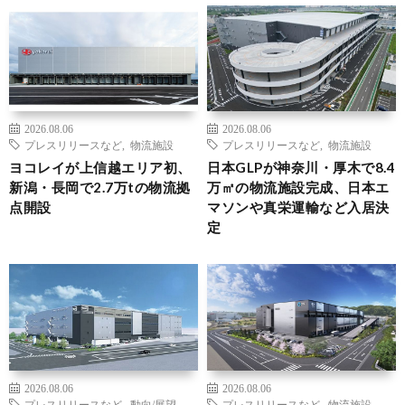
2026.08.06
2026.08.06
プレスリリースなど
,
物流施設
プレスリリースなど
,
物流施設
ヨコレイが上信越エリア初、
日本GLPが神奈川・厚木で8.4
新潟・長岡で2.7万tの物流拠
万㎡の物流施設完成、日本エ
点開設
マソンや真栄運輸など入居決
定
2026.08.06
2026.08.06
プレスリリースなど
,
動向/展望
,
プレスリリースなど
,
物流施設