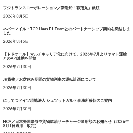
フジトランスコーポレーション／新造船「蓉翔丸」就航
2026年8月5日
ネバーマイル：TGR Haas F1 Teamとのパートナーシップ契約を締結しま
した
2026年8月5日
【トドケール】マルチキャリア化に向けて、2026年7月よりヤマト運輸
とのAPI連携を開始
2026年7月30日
JR貨物／お盆休み期間の貨物列車の運転計画について
2026年7月30日
にしてつドイツ現地法人 シュツットガルト事務所移転のご案内
2026年7月30日
NCA／日本発国際航空貨物燃油サーチャージ適用額のお知らせ（2026年
8月1日適用 改定）