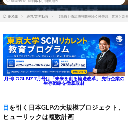
動向/展望
,
独自取材
,
物流施設
経営/業界動向
【独自】物流施設開発続く神奈川、常連と新
HOME
月刊LOGI-BIZ 7月号は「未来を創る輸送改革」 先行企業の
生存戦略を徹底取材
目を引く日本GLPの大規模プロジェクト、
ヒューリックは複数計画