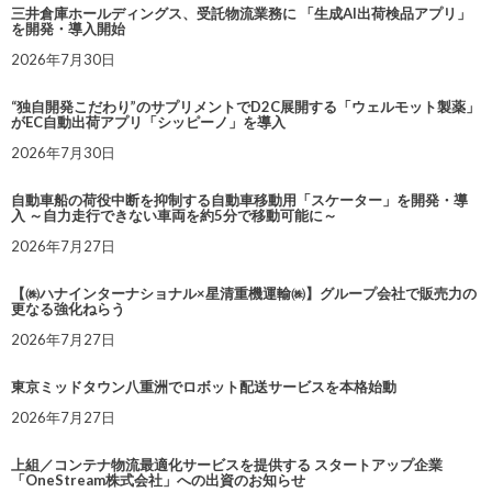
三井倉庫ホールディングス、受託物流業務に 「生成AI出荷検品アプリ」
を開発・導入開始
2026年7月30日
“独自開発こだわり”のサプリメントでD2C展開する「ウェルモット製薬」
がEC自動出荷アプリ「シッピーノ」を導入
2026年7月30日
自動車船の荷役中断を抑制する自動車移動用「スケーター」を開発・導
入 ～自力走行できない車両を約5分で移動可能に～
2026年7月27日
【㈱ハナインターナショナル×星清重機運輸㈱】グループ会社で販売力の
更なる強化ねらう
2026年7月27日
東京ミッドタウン八重洲でロボット配送サービスを本格始動
2026年7月27日
上組／コンテナ物流最適化サービスを提供する スタートアップ企業
「OneStream株式会社」への出資のお知らせ