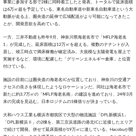
事業に参加する形で2棟に同時着工したと発表。トータルで延床面積
は6万㎡超を予定している。東名自動車道や新東名自動車道という大
動脈が走る上、圏央道の延伸で広域配送がより可能になってきたこ
とが、開発意欲を高めている。
一方、三井不動産も昨年9月、神奈川県海老名市で「MFLP海老名
1」が完成した。延床面積は12万㎡を超える。複数のテナントが入
居し、竣工時点で満床稼働が確定済み。大規模な太陽発電を屋上で
実施するなど、環境に配慮した「グリーンエネルギー倉庫」と位置
付けている。
施設の目前には圏央道の海老名ICが位置しており、神奈川の交通ア
クセスの良さを体現したようなロケーションだ。同社は海老名市で
新たに約3.7万㎡の「MFLP海老名南」の建設を進めており、24年3月
末の完成を見込む。日本ロジテムの1棟借りが決まっている。
大和ハウス工業も横浜市都筑区で大型の物流施設「DPL新横浜1」
「DPL新横浜Ⅱ」の2棟を、第三京浜道路の港北ICに近接したエリア
で続けて開発。併せて延床面積が19万㎡に達している。Hacobuが開