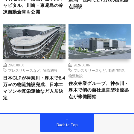
ャピタル、川崎・東扇島の冷
点開設
凍自動倉庫を公開
2026.08.06
2026.08.06
プレスリリースなど
,
物流施設
プレスリリースなど
,
動向/展望
,
物流施設
日本GLPが神奈川・厚木で8.4
住友林業グループ、神奈川・
万㎡の物流施設完成、日本エ
厚木で初の自社運営型物流拠
マソンや真栄運輸など入居決
点が稼働開始
定
Back to Top