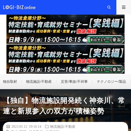
独自取材
物流施設/不動産
災害/事故/不祥事
テクノロジー/製品
【独自】物流施設開発続く神奈川、常
連と新規参入の双方が積極姿勢
2023.01.12 19:16:14
物流施設/不動産