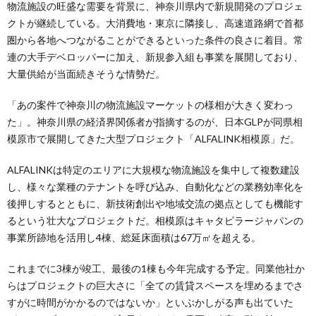
物流施設の旺盛な需要を背景に、神奈川県内で新規開発のプロジェ
クトが継続している。大消費地・東京に隣接し、高速道路網で首都
圏から各地へつながることができるといった条件の良さに着目。常
連の大手デベロッパーに加え、新規参入組も事業を展開しており、
大量供給が当面続きそうな情勢だ。
「あの案件で神奈川の物流施設マーケットの様相が大きく変わっ
た」。神奈川県の経済界関係者が指摘するのが、日本GLPが同県相
模原市で展開してきた大型プロジェクト「ALFALINK相模原」だ。
ALFALINKは特定のエリアに大規模な物流施設を集中して複数建設
し、様々な業種のテナントを呼び込み、自動化などの業務効率化を
後押しするとともに、新技術創出や地域交流の拠点としても機能す
るという壮大なプロジェクトだ。相模原はキャタピラージャパンの
事業所跡地を活用し4棟、総延床面積は67万㎡を超える。
これまでに3棟が竣工、最後の1棟も今年完成する予定。同業他社か
らはプロジェクトの巨大さに「全ての賃貸スペースを埋めるまでさ
すがに時間がかかるのではないか」といぶかしがる声も出ていた