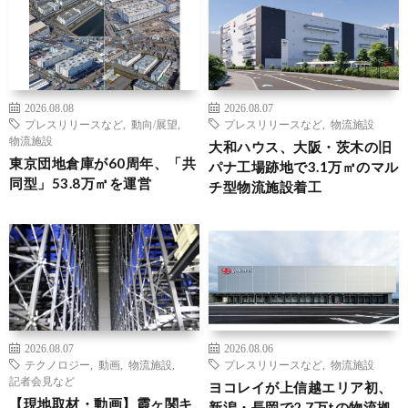
2026.08.08
2026.08.07
プレスリリースなど
,
動向/展望
,
プレスリリースなど
,
物流施設
物流施設
大和ハウス、大阪・茨木の旧
東京団地倉庫が60周年、「共
パナ工場跡地で3.1万㎡のマル
同型」53.8万㎡を運営
チ型物流施設着工
2026.08.07
2026.08.06
テクノロジー
,
動画
,
物流施設
,
プレスリリースなど
,
物流施設
記者会見など
ヨコレイが上信越エリア初、
【現地取材・動画】霞ヶ関キ
新潟・長岡で2.7万tの物流拠