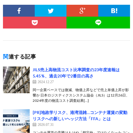
関連する記事
JILS売上高物流コスト比率調査の23年度速報は
5.45％、過去20年で2番目の高さ
2024.12.27
同一企業ベースでは微減、物価上昇などで売上単価上昇が影
響か 日本ロジスティクスシステム協会（JILS）は12月26日、
2024年度の物流コスト調査結果[…]
[PR]地政学リスク、港湾混雑…コンテナ運賃の変動
リスクへの新しいヘッジ方法「FFA」とは
2026.07.31
コンテナ運賃の高騰はもはや「想定外」ではなくなった コン