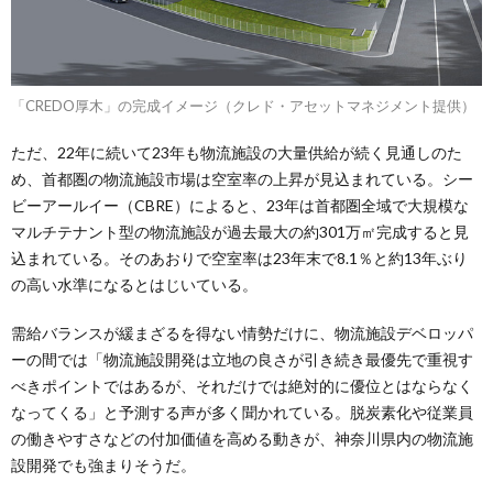
「CREDO厚木」の完成イメージ（クレド・アセットマネジメント提供）
ただ、22年に続いて23年も物流施設の大量供給が続く見通しのた
め、首都圏の物流施設市場は空室率の上昇が見込まれている。シー
ビーアールイー（CBRE）によると、23年は首都圏全域で大規模な
マルチテナント型の物流施設が過去最大の約301万㎡完成すると見
込まれている。そのあおりで空室率は23年末で8.1％と約13年ぶり
の高い水準になるとはじいている。
需給バランスが緩まざるを得ない情勢だけに、物流施設デベロッパ
ーの間では「物流施設開発は立地の良さが引き続き最優先で重視す
べきポイントではあるが、それだけでは絶対的に優位とはならなく
なってくる」と予測する声が多く聞かれている。脱炭素化や従業員
の働きやすさなどの付加価値を高める動きが、神奈川県内の物流施
設開発でも強まりそうだ。