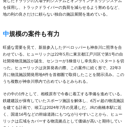
発したトラックの入場予約システムとオンラインチェックシステム
を採用し、トラックドライバーの負荷を減らせるよう努めるなど、
地の利の良さだけに頼らない独自の施設展開を進めている。
中規模の案件も有力
旺盛な需要を見て、新規参入したデベロッパーも神奈川に照準を合
わせている。ヒューリックは22年5月に東京都江戸川区で第1号の自
社開発物流施設が誕生、センコーが1棟借りし幸先良いスタートを切
った。ヒューリックは決算発表の際、この案件に続く形で、22年3
月に物流施設開発用地4件を首都圏で取得したことを開示済み。この
うち複数が神奈川県内で占めているとみられる。
その中の1件として、相模原市で今春に着工する準備を進めている。
鉄建建設が保有していたスポーツ施設を解体し、6万㎡超の物流施設
を建てる計画で、竣工は2024年7月の見通しだ。JRの南橋本駅に近
く、国道16号などの幹線道路にもつながりやすいことから、ヒュー
リックは広域をカバーする物流拠点として価値が高いと期待してい