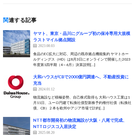
関連する記事
ヤマト、東京・品川にグループ初の保冷専用大規模
ラストマイル拠点開設
2023.08.03
食品のEC拡大に対応、周辺の既存拠点機能集約 ヤマトホー
ルディングス（HD）は8月3日にオンラインで開催した2023
年度第1四半期（4～6月）決算説明[…]
大和ハウスがCBで2000億円調達へ、不動産投資に
充当
2024.01.12
物流施設など積極姿勢、自己株式取得も 大和ハウス工業は1
月11日、ユーロ円建て転換社債型新株予約権付社債（転換社
債、CB）２本を欧州やアジア市場で計約[…]
NTT都市開発初の物流施設が⼤阪・⼋尾で完成、
NTTロジスコ入居決定
2025.08.20