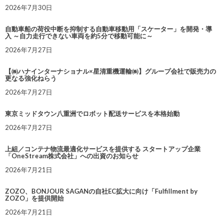
2026年7月30日
自動車船の荷役中断を抑制する自動車移動用「スケーター」を開発・導
入 ～自力走行できない車両を約5分で移動可能に～
2026年7月27日
【㈱ハナインターナショナル×星清重機運輸㈱】グループ会社で販売力の
更なる強化ねらう
2026年7月27日
東京ミッドタウン八重洲でロボット配送サービスを本格始動
2026年7月27日
上組／コンテナ物流最適化サービスを提供する スタートアップ企業
「OneStream株式会社」への出資のお知らせ
2026年7月21日
ZOZO、BONJOUR SAGANの自社EC拡大に向け「Fulfillment by
ZOZO」を提供開始
2026年7月21日