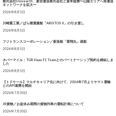
株式会社Univearth、倉吉運送株式会社と資本提携〜山陰エリアへ実運送
ネットワークを拡大〜
2026年8月5日
川崎重工業／ばら積運搬船「ARISTOS II」の引き渡し
2026年8月5日
フジトランスコーポレーション／新造船「蓉翔丸」就航
2026年8月5日
ネバーマイル：TGR Haas F1 Teamとのパートナーシップ契約を締結しま
した
2026年8月5日
【トドケール】マルチキャリア化に向けて、2026年7月よりヤマト運輸
とのAPI連携を開始
2026年7月30日
JR貨物／お盆休み期間の貨物列車の運転計画について
2026年7月30日