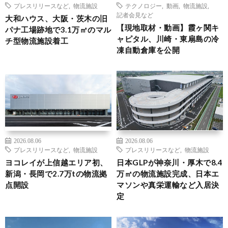
プレスリリースなど
,
物流施設
テクノロジー
,
動画
,
物流施設
,
記者会見など
大和ハウス、大阪・茨木の旧
【現地取材・動画】霞ヶ関キ
パナ工場跡地で3.1万㎡のマル
ャピタル、川崎・東扇島の冷
チ型物流施設着工
凍自動倉庫を公開
2026.08.06
2026.08.06
プレスリリースなど
,
物流施設
プレスリリースなど
,
物流施設
ヨコレイが上信越エリア初、
日本GLPが神奈川・厚木で8.4
新潟・長岡で2.7万tの物流拠
万㎡の物流施設完成、日本エ
点開設
マソンや真栄運輸など入居決
定