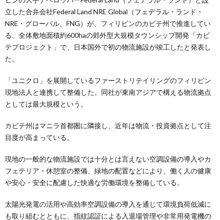
立した合弁会社Federal Land NRE Global（フェデラル・ランド・
NRE・グローバル、FNG）が、フィリピンのカビテ州で推進してい
る、全体敷地面積約600haの郊外型大規模タウンシップ開発「カビ
テプロジェクト」で、日本国外で初の物流施設が竣工したと発表し
た。
「ユニクロ」を展開しているファーストリテイリングのフィリピン
現地法人と連携して整備した。同社が東南アジアで構える物流拠点
としては最大規模という。
カビテ州はマニラ首都圏に隣接し、近年は物流・投資拠点として注
目度が高まっている。
現地の一般的な物流施設では十分とは言えない空調設備の導入やカ
フェテリア・休憩室の整備、緑地の配置などにより、働く人の健康
や安心・安全に配慮した快適な労働環境を整備している。
太陽光発電の活用や高効率空調設備の導入を通じて環境負荷低減に
も取り組むとともに、指紋認証による入退場管理や非常用発電機の