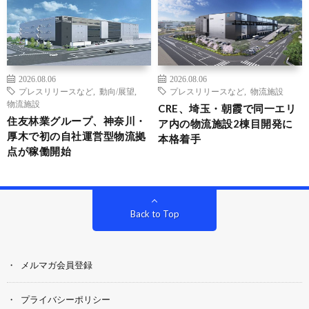
2026.08.06
2026.08.06
プレスリリースなど
,
動向/展望
,
プレスリリースなど
,
物流施設
物流施設
CRE、埼玉・朝霞で同一エリ
住友林業グループ、神奈川・
ア内の物流施設2棟目開発に
厚木で初の自社運営型物流拠
本格着手
点が稼働開始
Back to Top
メルマガ会員登録
プライバシーポリシー