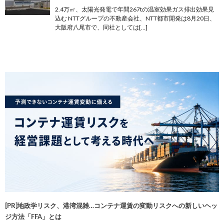
2.4万㎡、太陽光発電で年間267tの温室効果ガス排出効果見
込む NTTグループの不動産会社、NTT都市開発は8月20日、
大阪府⼋尾市で、同社としては[…]
[PR]地政学リスク、港湾混雑…コンテナ運賃の変動リスクへの新しいヘッ
ジ方法「FFA」とは