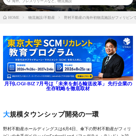
海外
,
プレスリリースなど
,
物流施設
物流施設/不動産
野村不動産の海外初物流施設がフィリピン
HOME
月刊LOGI-BIZ 7月号は「未来を創る輸送改革」 先行企業の
生存戦略を徹底取材
大規模タウンシップ開発の一環
野村不動産ホールディングスは6月4日、傘下の野村不動産がフィリ
ピンの大手デベロッパーFederal Land（フェデラル・ランド）と設