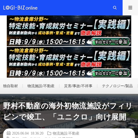
独自取材
物流施設/不動産
災害/事故/不祥事
テクノロジー/製品
野村不動産の海外初物流施設がフィリ
ピンで竣工、「ユニクロ」向け展開
2026.06.04 18:36:20
物流施設/不動産