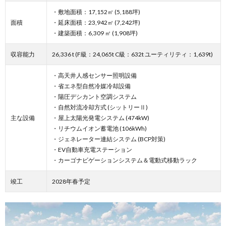
・敷地面積：17,152㎡ (5,188坪)
面積
・延床面積：23,942㎡ (7,242坪)
・建築面積：6,309 ㎡ (1,908坪)
収容能力
26,336 t (F級：24,065t C級：632t ユーティリティ：1,639t)
・高天井人感センサー照明設備
・省エネ型自然冷媒冷却設備
・陽圧デシカント空調システム
・自然対流冷却方式 (シットリーⅡ)
主な設備
・屋上太陽光発電システム (474kW)
・リチウムイオン蓄電池 (106kWh)
・ジェネレーター連結システム (BCP対策)
・EV自動車充電ステーション
・カーゴナビゲーションシステム＆電動式移動ラック
竣工
2028年春予定