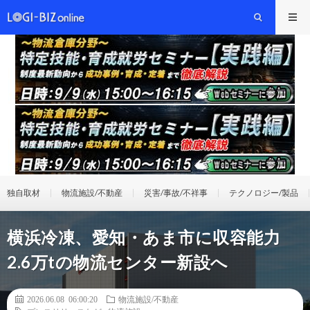
独自取材
物流施設/不動産
災害/事故/不祥事
テクノロジー/製品
横浜冷凍、愛知・あま市に収容能力
2.6万tの物流センター新設へ
2026.06.08 06:00:20
物流施設/不動産