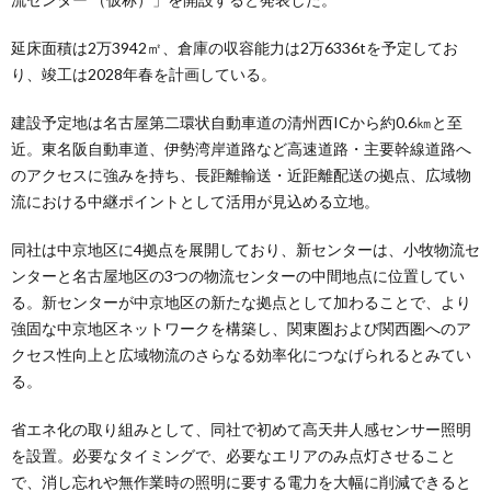
延床面積は2万3942㎡、倉庫の収容能力は2万6336tを予定してお
り、竣工は2028年春を計画している。
建設予定地は名古屋第二環状自動車道の清州西ICから約0.6㎞と至
近。東名阪自動車道、伊勢湾岸道路など高速道路・主要幹線道路へ
のアクセスに強みを持ち、長距離輸送・近距離配送の拠点、広域物
流における中継ポイントとして活用が見込める立地。
同社は中京地区に4拠点を展開しており、新センターは、小牧物流セ
ンターと名古屋地区の3つの物流センターの中間地点に位置してい
る。新センターが中京地区の新たな拠点として加わることで、より
強固な中京地区ネットワークを構築し、関東圏および関西圏へのア
クセス性向上と広域物流のさらなる効率化につなげられるとみてい
る。
省エネ化の取り組みとして、同社で初めて高天井人感センサー照明
を設置。必要なタイミングで、必要なエリアのみ点灯させること
で、消し忘れや無作業時の照明に要する電力を大幅に削減できると