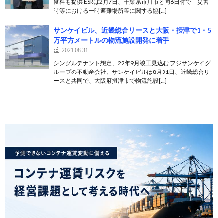
食料も提供 ESRは2月7日、千葉県市川市と同6日付で「災害
時等における一時避難場所等に関する協[…]
サンケイビル、近畿総合リースと大阪・摂津で1・5
万平方メートルの物流施設開発に着手
2021.08.31
シングルテナント想定、22年9月竣工見込む フジサンケイグ
ループの不動産会社、サンケイビルは8月31日、近畿総合リ
ースと共同で、大阪府摂津市で物流施設[…]