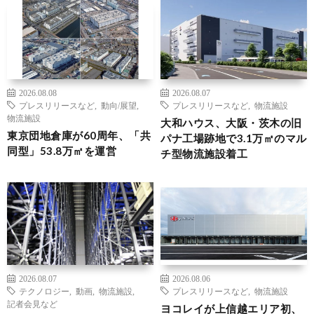
2026.08.08
2026.08.07
プレスリリースなど
,
動向/展望
,
プレスリリースなど
,
物流施設
物流施設
大和ハウス、大阪・茨木の旧
東京団地倉庫が60周年、「共
パナ工場跡地で3.1万㎡のマル
同型」53.8万㎡を運営
チ型物流施設着工
2026.08.07
2026.08.06
テクノロジー
,
動画
,
物流施設
,
プレスリリースなど
,
物流施設
記者会見など
ヨコレイが上信越エリア初、