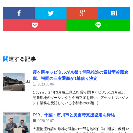
関連する記事
霞ヶ関キャピタルが京都で開発推進の賃貸型冷蔵倉
庫、福岡の三友通商が1棟借り決定
2023.03.06
1.3万㎡、24年3月竣工見込む 霞ヶ関キャピタルは3月6日、
開発用地のソーシングと企画立案を担い、アセットマネジメ
ント業務を受託している京都市の物流[…]
ESR、千葉・市川市と災害時支援協定を締結
2020.02.07
大型物流施設の敷地と建物の一部を地域住民に開放、飲料や