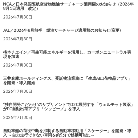
NCA／日本発国際航空貨物燃油サーチャージ適用額のお知らせ（2026年
8月1日適用 改定）
2026年7月30日
JAL／2026年8月前半 燃油サーチャージ適用額のお知らせ(変更)
2026年7月30日
椿本チエイン／再生可能エネルギーを活用し、カーボンニュートラル実
現を加速
2026年7月30日
三井倉庫ホールディングス、受託物流業務に 「生成AI出荷検品アプリ」
を開発・導入開始
2026年7月30日
“独自開発こだわり”のサプリメントでD2C展開する「ウェルモット製薬」
がEC自動出荷アプリ「シッピーノ」を導入
2026年7月30日
自動車船の荷役中断を抑制する自動車移動用「スケーター」を開発・導
入 ～自力走行できない車両を約5分で移動可能に～