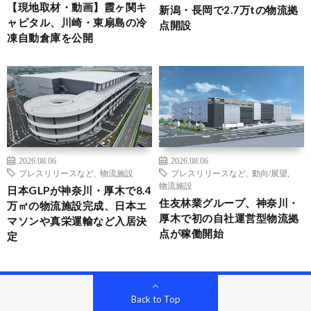
【現地取材・動画】霞ヶ関キ
新潟・長岡で2.7万tの物流拠
ャピタル、川崎・東扇島の冷
点開設
凍自動倉庫を公開
2026.08.06
2026.08.06
プレスリリースなど
,
物流施設
プレスリリースなど
,
動向/展望
,
物流施設
日本GLPが神奈川・厚木で8.4
住友林業グループ、神奈川・
万㎡の物流施設完成、日本エ
厚木で初の自社運営型物流拠
マソンや真栄運輸など入居決
点が稼働開始
定
Back to Top