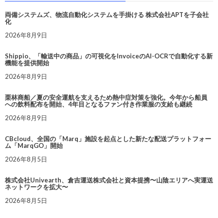
両備システムズ、物流自動化システムを手掛ける 株式会社APTを子会社
化
2026年8月9日
Shippio、「輸送中の商品」の可視化をInvoiceのAI-OCRで自動化する新
機能を提供開始
2026年8月9日
栗林商船／夏の安全運航を支えるため熱中症対策を強化。今年から船員
への飲料配布を開始、4年目となるファン付き作業服の支給も継続
2026年8月9日
CBcloud、全国の「Marq」施設を起点とした新たな配送プラットフォー
ム「MarqGO」開始
2026年8月5日
株式会社Univearth、倉吉運送株式会社と資本提携〜山陰エリアへ実運送
ネットワークを拡大〜
2026年8月5日