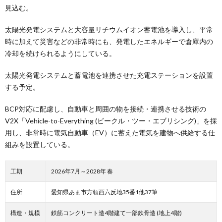
見込む。
太陽光発電システムと大容量リチウムイオン蓄電池を導入し、平常
時に加えて災害などの非常時にも、発電したエネルギーで倉庫内の
冷却を続けられるようにしている。
太陽光発電システムと蓄電池を連携させた充電ステーションを設置
する予定。
BCP対応に配慮し、自動車と周囲の物を接続・連携させる技術の
V2X「Vehicle-to-Everything (ビークル・ツー・エブリシング)」を採
用し、非常時に電気自動車（EV）に蓄えた電気を建物へ供給する仕
組みを設置している。
工期
2026年7月～2028年 春
住所
愛知県あま市方領西六反地35番1他37筆
構造・規模
鉄筋コンクリート造4階建て一部鉄骨造 (地上4階)