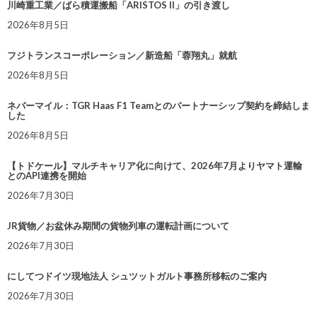
川崎重工業／ばら積運搬船「ARISTOS II」の引き渡し
2026年8月5日
フジトランスコーポレーション／新造船「蓉翔丸」就航
2026年8月5日
ネバーマイル：TGR Haas F1 Teamとのパートナーシップ契約を締結しま
した
2026年8月5日
【トドケール】マルチキャリア化に向けて、2026年7月よりヤマト運輸
とのAPI連携を開始
2026年7月30日
JR貨物／お盆休み期間の貨物列車の運転計画について
2026年7月30日
にしてつドイツ現地法人 シュツットガルト事務所移転のご案内
2026年7月30日