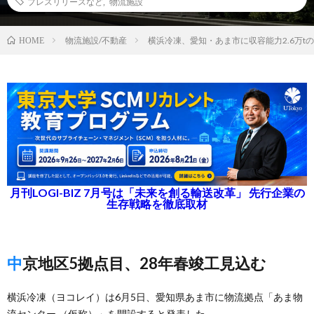
プレスリリースなど
,
物流施設
物流施設/不動産
横浜冷凍、愛知・あま市に収容能力2.6万t
HOME
月刊LOGI-BIZ 7月号は「未来を創る輸送改革」 先行企業の
生存戦略を徹底取材
中京地区5拠点目、28年春竣工見込む
横浜冷凍（ヨコレイ）は6月5日、愛知県あま市に物流拠点「あま物
流センター （仮称）」を開設すると発表した。