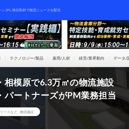
ーン,3PL,独自取材で物流ニュースを配信
事
テクノロジー/製品
雇用/人材
経営/業界動向
データ/
相模原で6.3万㎡の物流施設
・パートナーズがPM業務担当
リースなど
,
物流施設