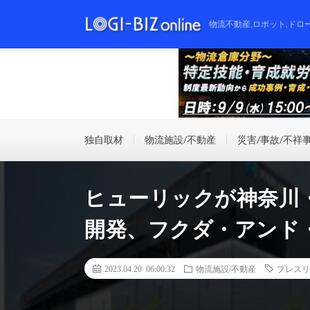
物流不動産,ロボット,ドロ
独自取材
物流施設/不動産
災害/事故/不祥
ヒューリックが神奈川・
開発、フクダ・アンド
2023.04.20 06:00:32
物流施設/不動産
プレスリ