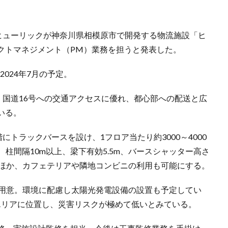
、ヒューリックが神奈川県相模原市で開発する物流施設「ヒ
クトマネジメント（PM）業務を担うと発表した。
2024年7月の予定。
m。国道16号への交通アクセスに優れ、都心部への配送と広
いる。
にトラックバースを設け、1フロア当たり約3000～4000
㎡、柱間隔10m以上、梁下有効5.5m、バースシャッター高さ
るほか、カフェテリアや隣地コンビニの利用も可能にする。
を用意。環境に配慮し太陽光発電設備の設置も予定してい
エリアに位置し、災害リスクが極めて低いとみている。