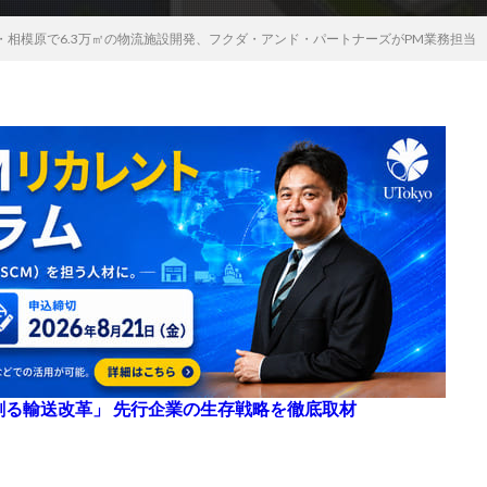
・相模原で6.3万㎡の物流施設開発、フクダ・アンド・パートナーズがPM業務担当
来を創る輸送改革」 先行企業の生存戦略を徹底取材