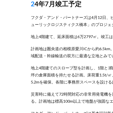
24年7月竣工予定
フクダ・アンド・パートナーズは4月12日
ューリックロジスティクス橋本」のプロジェ
地上4階建て、延床面積は6万2797㎡。竣工は
計画地は圏央道の相模原愛川ICから約6.5k
域配送・幹線輸送の双方に最適な立地とみて
地上4階建てのスロープ型を計画し、1階と3階
坪の倉庫面積を持たせる計画。床荷重1.5t/
5.2mを確保。各階に事務所スペースを設け
災害時に備えて72時間対応の非常用発電機
る。計画地は標高100m以上で地盤が強固な