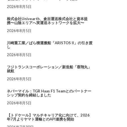
2026年8月5日
株式会社Univearth、倉吉運送株式会社と資本提
携〜山陰エリアへ実運送ネットワークを拡大〜
2026年8月5日
川崎重工業／ばら積運搬船「ARISTOS II」の引き渡
し
2026年8月5日
フジトランスコーポレーション／新造船「蓉翔丸」
就航
2026年8月5日
ネバーマイル：TGR Haas F1 Teamとのパートナー
シップ契約を締結しました
2026年8月5日
【トドケール】マルチキャリア化に向けて、2026
年7月よりヤマト運輸とのAPI連携を開始
2026年7月30日