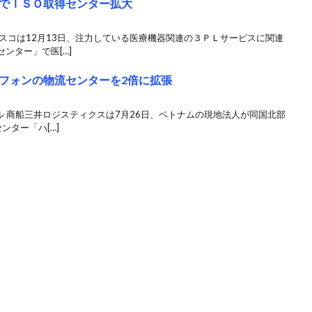
でＩＳＯ取得センター拡大
スコは12月13日、注力している医療機器関連の３ＰＬサービスに関連
ンター」で医[…]
フォンの物流センターを2倍に拡張
ル 商船三井ロジスティクスは7月26日、ベトナムの現地法人が同国北部
ンター「ハ[…]