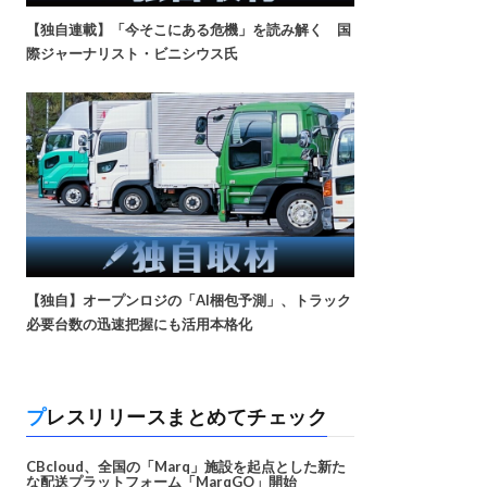
【独自連載】「今そこにある危機」を読み解く 国
際ジャーナリスト・ビニシウス氏
【独自】オープンロジの「AI梱包予測」、トラック
必要台数の迅速把握にも活用本格化
プレスリリースまとめてチェック
CBcloud、全国の「Marq」施設を起点とした新た
な配送プラットフォーム「MarqGO」開始