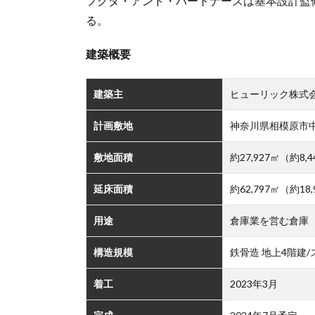
フクダ・アンド・パートナーズは基本設計監
る。
建築概要
建築主
ヒューリック株式
計画敷地
神奈川県相模原市
敷地面積
約27,927㎡（約8,
延床面積
約62,797㎡（約18
用途
倉庫業を営む倉庫
構造規模
鉄骨造 地上4階建
着工
2023年3月