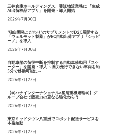
三井倉庫ホールディングス、受託物流業務に 「生成
AI出荷検品アプリ」を開発・導入開始
2026年7月30日
“独自開発こだわり”のサプリメントでD2C展開する
「ウェルモット製薬」がEC自動出荷アプリ「シッピ
ーノ」を導入
2026年7月30日
自動車船の荷役中断を抑制する自動車移動用「スケ
ーター」を開発・導入 ～自力走行できない車両を約
5分で移動可能に～
2026年7月27日
【㈱ハナインターナショナル×星清重機運輸㈱】グ
ループ会社で販売力の更なる強化ねらう
2026年7月27日
東京ミッドタウン八重洲でロボット配送サービスを
本格始動
2026年7月27日