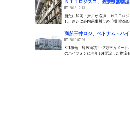
ＮＴＴロジスコ、医療機器物流
2018.12.13
新たに静岡・掛川が追加 ＮＴＴロジ
し、新たに静岡県掛川市の「掛川物流セ
商船三井ロジ、ベトナム・ハイ
2019.07.26
8月稼働、総床面積1・2万平方メート
のハイフォンに今年1月開設した物流セ