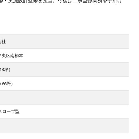
修・実施設計監修を担当。今後は工事監修業務を手掛け
会社
中央区南橋本
448坪）
,996坪）
/スロープ型