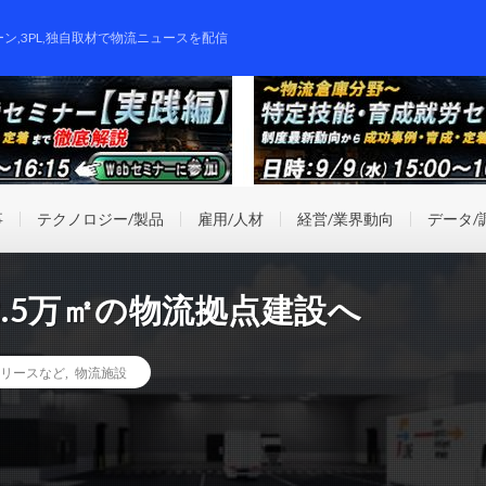
ーン,3PL,独自取材で物流ニュースを配信
事
テクノロジー/製品
雇用/人材
経営/業界動向
データ/
に2.5万㎡の物流拠点建設へ
リースなど
,
物流施設