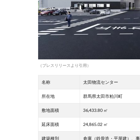
（プレスリリースより引用）
名称
太田物流センター
所在地
群馬県太田市粕川町
敷地面積
36,433.80 ㎡
延床面積
24,865.02 ㎡
建築種別
倉庫（鉄骨造・平屋建）、事