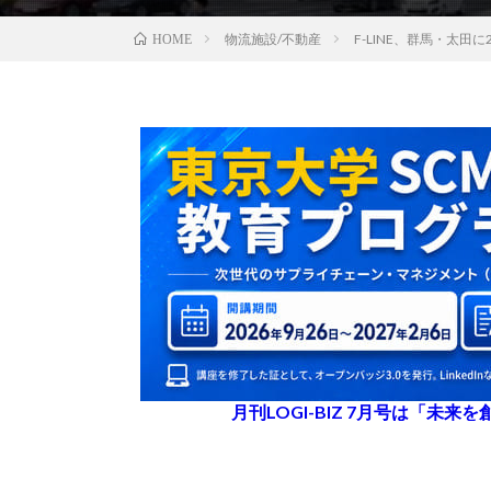
物流施設/不動産
F-LINE、群馬・太田
HOME
月刊LOGI-BIZ 7月号は「未