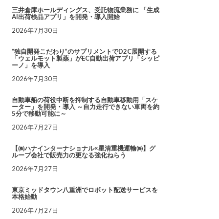
三井倉庫ホールディングス、受託物流業務に 「生成
AI出荷検品アプリ」を開発・導入開始
2026年7月30日
“独自開発こだわり”のサプリメントでD2C展開する
「ウェルモット製薬」がEC自動出荷アプリ「シッピ
ーノ」を導入
2026年7月30日
自動車船の荷役中断を抑制する自動車移動用「スケ
ーター」を開発・導入 ～自力走行できない車両を約
5分で移動可能に～
2026年7月27日
【㈱ハナインターナショナル×星清重機運輸㈱】グ
ループ会社で販売力の更なる強化ねらう
2026年7月27日
東京ミッドタウン八重洲でロボット配送サービスを
本格始動
2026年7月27日