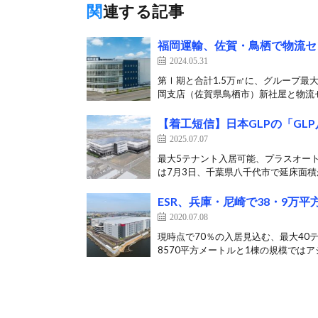
関連する記事
福岡運輸、佐賀・鳥栖で物流セ
2024.05.31
第Ⅰ期と合計1.5万㎡に、グループ最
岡支店（佐賀県鳥栖市）新社屋と物流セ
【着工短信】日本GLPの「GL
2025.07.07
最大5テナント入居可能、プラスオート
は7月3日、千葉県八千代市で延床面積が
ESR、兵庫・尼崎で38・9万
2020.07.08
現時点で70％の入居見込む、最大40テ
8570平方メートルと1棟の規模ではアジ