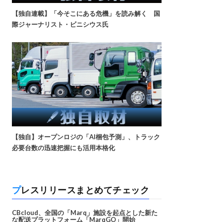
【独自連載】「今そこにある危機」を読み解く 国
際ジャーナリスト・ビニシウス氏
【独自】オープンロジの「AI梱包予測」、トラック
必要台数の迅速把握にも活用本格化
プレスリリースまとめてチェック
CBcloud、全国の「Marq」施設を起点とした新た
な配送プラットフォーム「MarqGO」開始