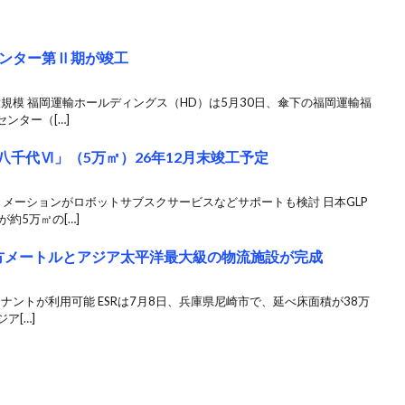
ンター第Ⅱ期が竣工
大規模 福岡運輸ホールディングス（HD）は5月30日、傘下の福岡運輸福
ンター（[…]
P八千代Ⅵ」（5万㎡）26年12月末竣工予定
メーションがロボットサブスクサービスなどサポートも検討 日本GLP
約5万㎡の[…]
平方メートルとアジア太平洋最大級の物流施設が完成
ナントが利用可能 ESRは7月8日、兵庫県尼崎市で、延べ床面積が38万
ア[…]