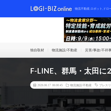
物流不動産,ロボット,ドロ
独自取材
物流施設/不動産
災害/事故/不祥
F-LINE、群馬・太田
2026.06.17 06:00:45
物流施設/不動産
プレスリ