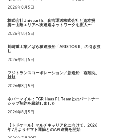
2026年8月5日
株式会社Univearth、倉吉運送株式会社と資本提
携〜山陰エリアへ実運送ネットワークを拡大〜
2026年8月5日
川崎重工業／ばら積運搬船「ARISTOS II」の引き渡
し
2026年8月5日
フジトランスコーポレーション／新造船「蓉翔丸」
就航
2026年8月5日
ネバーマイル：TGR Haas F1 Teamとのパートナー
シップ契約を締結しました
2026年8月5日
【トドケール】マルチキャリア化に向けて、2026
年7月よりヤマト運輸とのAPI連携を開始
2026年7月30日