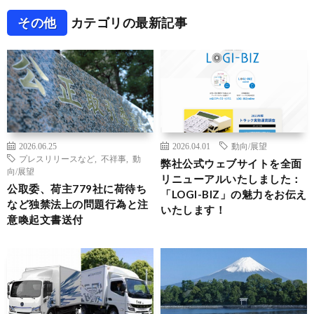
その他
カテゴリの最新記事
2026.06.25
2026.04.01
動向/展望
プレスリリースなど
,
不祥事
,
動
弊社公式ウェブサイトを全面
向/展望
リニューアルいたしました：
公取委、荷主779社に荷待ち
「LOGI-BIZ」の魅力をお伝え
など独禁法上の問題行為と注
いたします！
意喚起文書送付