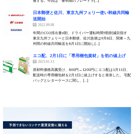
催する。今回は「黎明期のフレートラ[…]
日本郵便と佐川、東京九州フェリー使い幹線共同輸
送開始
2022.09.08
年間のCO2排出量6割、ドライバー運転時間9割削減目指す
東京九州フェリーと日本郵便、佐川急便は9月8日、関東～九
州間の幹線共同輸送を8月1日に開始し[…]
エコ配、2月1日に「専用梱包資材」を初の値上げ
2023.01.13
原材料価格高騰受け、800円→1200円に エコ配は1月11日、
配送時の専用梱包材を2月1日に値上げすると発表した。 宅配
バッグとレターケースに関し、[…]