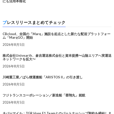
にも活用本格化
プレスリリースまとめてチェック
CBcloud、全国の「Marq」施設を起点とした新たな配送プラットフォー
ム「MarqGO」開始
2026年8月5日
株式会社Univearth、倉吉運送株式会社と資本提携〜山陰エリアへ実運送
ネットワークを拡大〜
2026年8月5日
川崎重工業／ばら積運搬船「ARISTOS II」の引き渡し
2026年8月5日
フジトランスコーポレーション／新造船「蓉翔丸」就航
2026年8月5日
ネバーマイル：TGR Haas F1 Teamとのパートナーシップ契約を締結しま