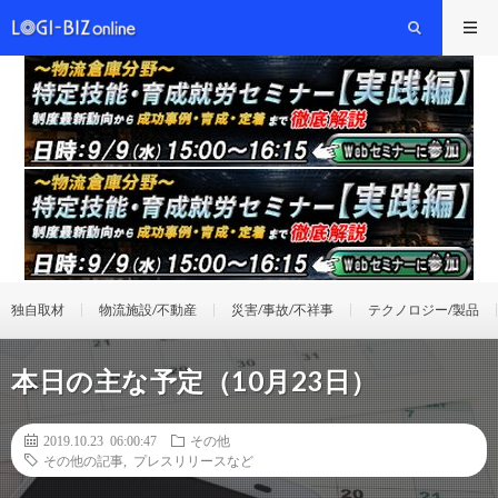
独自取材
物流施設/不動産
災害/事故/不祥事
テクノロジー/製品
本日の主な予定（10月23日）
2019.10.23 06:00:47
その他
その他の記事
,
プレスリリースなど