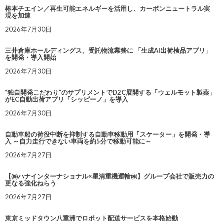
椿本チエイン／再生可能エネルギーを活用し、カーボンニュートラル実
現を加速
2026年7月30日
三井倉庫ホールディングス、受託物流業務に 「生成AI出荷検品アプリ」
を開発・導入開始
2026年7月30日
“独自開発こだわり”のサプリメントでD2C展開する「ウェルモット製薬」
がEC自動出荷アプリ「シッピーノ」を導入
2026年7月30日
自動車船の荷役中断を抑制する自動車移動用「スケーター」を開発・導
入 ～自力走行できない車両を約5分で移動可能に～
2026年7月27日
【㈱ハナインターナショナル×星清重機運輸㈱】グループ会社で販売力の
更なる強化ねらう
2026年7月27日
東京ミッドタウン八重洲でロボット配送サービスを本格始動