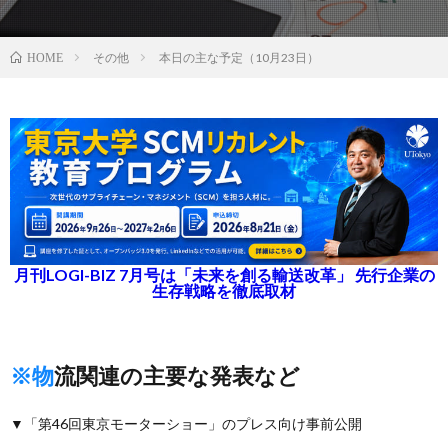
その他
本日の主な予定（10月23日）
HOME
月刊LOGI-BIZ 7月号は「未来を創る輸送改革」 先行企業の
生存戦略を徹底取材
※物流関連の主要な発表など
▼「第46回東京モーターショー」のプレス向け事前公開