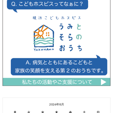
2026年8月
月
火
水
木
金
土
日