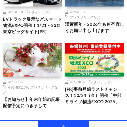
2026.01.09
タイアップ2
2026.01.01
プレスリリースなど
EVトラック展示などスマート
謹賀新年・2026年も何卒宜し
物流EXPO開催！1/21～23＠
くお願い申し上げます
東京ビッグサイト[PR]
2025.12.25
2025.10.06
タイアップ2
その他の記事
,
プレスリリースな
[PR]事前登録ラストチャン
ど
ス！10/24（金）開催「中部
【お知らせ】年末年始の記事
ミライノ物流EXCO 2025」
配信予定につきまして