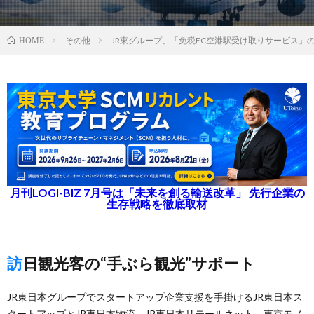
その他
JR東グループ、「免税EC空港駅受け取りサービス」
HOME
月刊LOGI-BIZ 7月号は「未来を創る輸送改革」 先行企業の
生存戦略を徹底取材
訪日観光客の“手ぶら観光”サポート
JR東日本グループでスタートアップ企業支援を手掛けるJR東日本ス
タートアップとJR東日本物流、JR東日本リテールネット、東京モノ