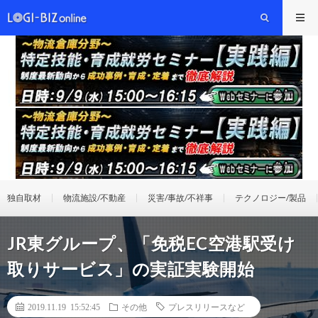
独自取材
物流施設/不動産
災害/事故/不祥事
テクノロジー/製品
JR東グループ、「免税EC空港駅受け
取りサービス」の実証実験開始
2019.11.19 15:52:45
その他
プレスリリースなど