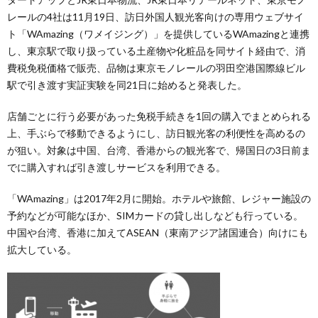
レールの4社は11月19日、訪日外国人観光客向けの専用ウェブサイ
ト「WAmazing（ワメイジング）」を提供しているWAmazingと連携
し、東京駅で取り扱っている土産物や化粧品を同サイト経由で、消
費税免税価格で販売、品物は東京モノレールの羽田空港国際線ビル
駅で引き渡す実証実験を同21日に始めると発表した。
店舗ごとに行う必要があった免税手続きを1回の購入でまとめられる
上、手ぶらで移動できるようにし、訪日観光客の利便性を高めるの
が狙い。対象は中国、台湾、香港からの観光客で、帰国日の3日前ま
でに購入すれば引き渡しサービスを利用できる。
「WAmazing」は2017年2月に開始。ホテルや旅館、レジャー施設の
予約などが可能なほか、SIMカードの貸し出しなども行っている。
中国や台湾、香港に加えてASEAN（東南アジア諸国連合）向けにも
拡大している。