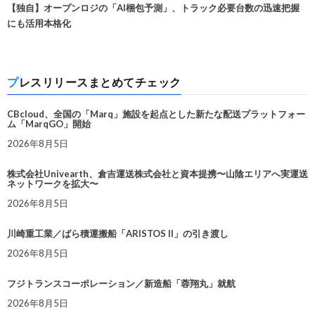
【独自】オープンロジの「AI梱包予測」、トラック必要台数の迅速把握
にも活用本格化
プレスリリースまとめてチェック
CBcloud、全国の「Marq」施設を起点とした新たな配送プラットフォー
ム「MarqGO」開始
2026年8月5日
株式会社Univearth、倉吉運送株式会社と資本提携〜山陰エリアへ実運送
ネットワークを拡大〜
2026年8月5日
川崎重工業／ばら積運搬船「ARISTOS II」の引き渡し
2026年8月5日
フジトランスコーポレーション／新造船「蓉翔丸」就航
2026年8月5日