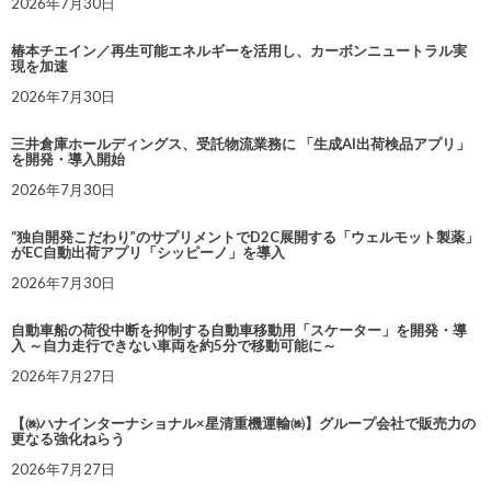
2026年7月30日
椿本チエイン／再生可能エネルギーを活用し、カーボンニュートラル実
現を加速
2026年7月30日
三井倉庫ホールディングス、受託物流業務に 「生成AI出荷検品アプリ」
を開発・導入開始
2026年7月30日
“独自開発こだわり”のサプリメントでD2C展開する「ウェルモット製薬」
がEC自動出荷アプリ「シッピーノ」を導入
2026年7月30日
自動車船の荷役中断を抑制する自動車移動用「スケーター」を開発・導
入 ～自力走行できない車両を約5分で移動可能に～
2026年7月27日
【㈱ハナインターナショナル×星清重機運輸㈱】グループ会社で販売力の
更なる強化ねらう
2026年7月27日