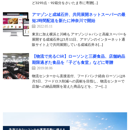
ど3293点・92箱分をさいたま市に寄贈[…]
アマゾンと成城石井、共同展開ネットスーパーの最
短2時間配送を新たに神奈川で開始
2022.05.11
東京に加え横浜と川崎も アマゾンジャパンと高級スーパーを
展開する成城石井は5月11日、アマゾンのインターネット通
販サイト上で共同展開している成城石井ネ[…]
【物流で光るCSR】ローソンと三菱食品、店舗納品
期限過ぎた食品を「子ども食堂」などに寄贈
2019.08.06
物流センターから直接送付、フードバンク経由 ローソンは8
月5日、フードロス削減への貢献を目指し、物流センターで
店舗への納品期限を迎えた商品などを、フー[…]