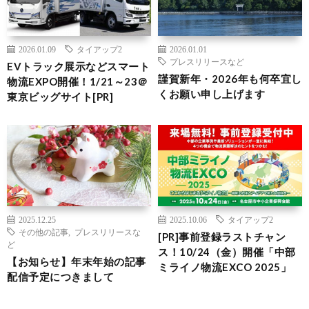
2026.01.09
タイアップ2
2026.01.01
プレスリリースなど
EVトラック展示などスマート
謹賀新年・2026年も何卒宜し
物流EXPO開催！1/21～23＠
くお願い申し上げます
東京ビッグサイト[PR]
2025.12.25
2025.10.06
タイアップ2
その他の記事
,
プレスリリースな
[PR]事前登録ラストチャン
ど
ス！10/24（金）開催「中部
【お知らせ】年末年始の記事
ミライノ物流EXCO 2025」
配信予定につきまして