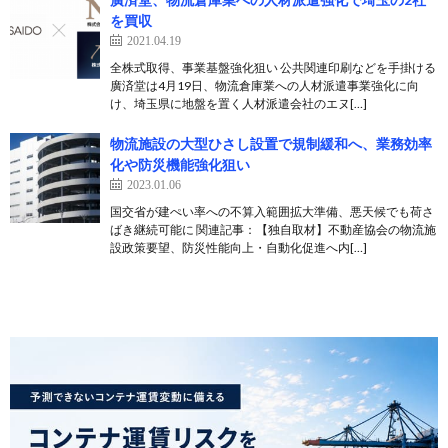
を買収
2021.04.19
全株式取得、事業基盤強化狙い 公共関連印刷などを手掛ける
廣済堂は4月19日、物流倉庫業への人材派遣事業強化に向
け、埼玉県に地盤を置く人材派遣会社のエヌ[…]
物流施設の大型ひさし設置で規制緩和へ、業務効率
化や防災機能強化狙い
2023.01.06
国交省が建ぺい率への不算入範囲拡大準備、悪天候でも荷さ
ばき継続可能に 関連記事：【独自取材】不動産協会の物流施
設政策要望、防災性能向上・自動化促進へ内[…]