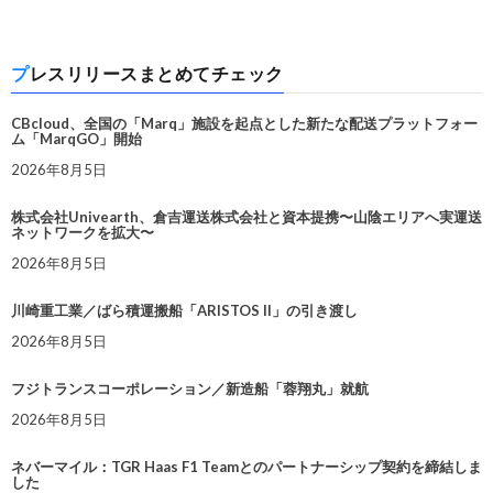
プレスリリースまとめてチェック
CBcloud、全国の「Marq」施設を起点とした新たな配送プラットフォー
ム「MarqGO」開始
2026年8月5日
株式会社Univearth、倉吉運送株式会社と資本提携〜山陰エリアへ実運送
ネットワークを拡大〜
2026年8月5日
川崎重工業／ばら積運搬船「ARISTOS II」の引き渡し
2026年8月5日
フジトランスコーポレーション／新造船「蓉翔丸」就航
2026年8月5日
ネバーマイル：TGR Haas F1 Teamとのパートナーシップ契約を締結しま
した