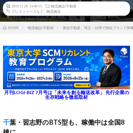
2019.11.28 14:40:55
物流施設/不動産
プレスリリースなど
,
物流施設
物流施設/不動産
東急不動産、埼玉・白岡で独自ブランド関東
HOME
月刊LOGI-BIZ 7月号は「未来を創る輸送改革」 先行企業の
生存戦略を徹底取材
千葉・習志野のBTS型も、稼働中は全国8
棟に