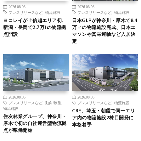
2026.08.06
2026.08.06
プレスリリースなど
,
物流施設
プレスリリースなど
,
物流施設
ヨコレイが上信越エリア初、
日本GLPが神奈川・厚木で8.4
新潟・長岡で2.7万tの物流拠
万㎡の物流施設完成、日本エ
点開設
マソンや真栄運輸など入居決
定
2026.08.06
2026.08.06
プレスリリースなど
,
動向/展望
,
プレスリリースなど
,
物流施設
物流施設
CRE、埼玉・朝霞で同一エリ
住友林業グループ、神奈川・
ア内の物流施設2棟目開発に
厚木で初の自社運営型物流拠
本格着手
点が稼働開始