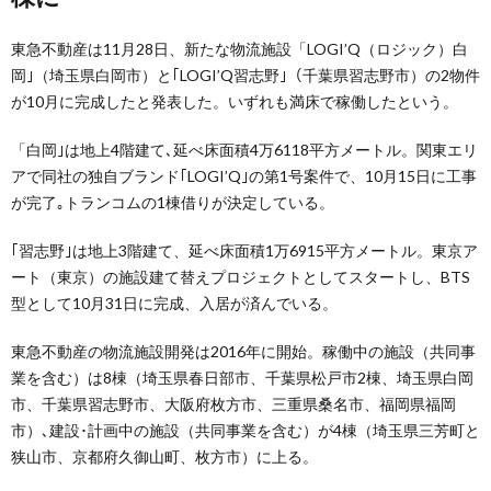
東急不動産は11月28日、新たな物流施設「LOGI’Q（ロジック）白
岡｣（埼玉県白岡市）と｢LOGI’Q習志野｣（千葉県習志野市）の2物件
が10月に完成したと発表した。いずれも満床で稼働したという。
「白岡｣は地上4階建て､延べ床面積4万6118平方メートル。関東エリ
アで同社の独自ブランド｢LOGI’Q｣の第1号案件で、10月15日に工事
が完了｡トランコムの1棟借りが決定している。
｢習志野｣は地上3階建て、延べ床面積1万6915平方メートル。東京ア
ート（東京）の施設建て替えプロジェクトとしてスタートし、BTS
型として10月31日に完成、入居が済んでいる。
東急不動産の物流施設開発は2016年に開始。稼働中の施設（共同事
業を含む）は8棟（埼玉県春日部市、千葉県松戸市2棟、埼玉県白岡
市、千葉県習志野市、大阪府枚方市、三重県桑名市、福岡県福岡
市）､建設･計画中の施設（共同事業を含む）が4棟（埼玉県三芳町と
狭山市、京都府久御山町、枚方市）に上る。