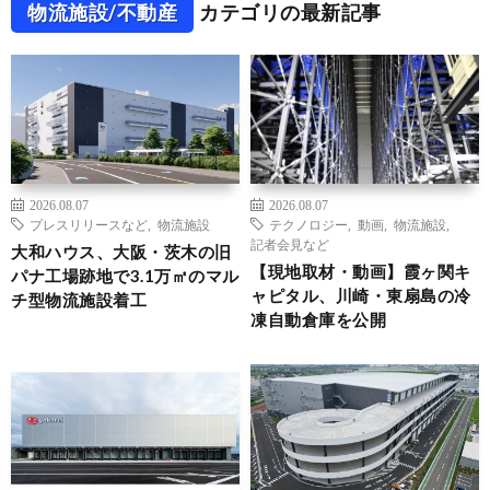
物流施設/不動産
カテゴリの最新記事
2026.08.07
2026.08.07
プレスリリースなど
,
物流施設
テクノロジー
,
動画
,
物流施設
,
記者会見など
大和ハウス、大阪・茨木の旧
【現地取材・動画】霞ヶ関キ
パナ工場跡地で3.1万㎡のマル
ャピタル、川崎・東扇島の冷
チ型物流施設着工
凍自動倉庫を公開