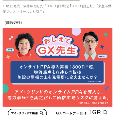
10月に完成、満床稼働した「LOGI’Q白岡｣と｢LOGI’Q習志野｣（東急不動
産プレスリリースより引用）
（藤原秀行）