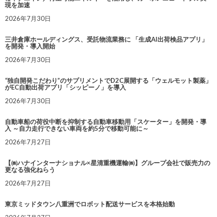
現を加速
2026年7月30日
三井倉庫ホールディングス、受託物流業務に 「生成AI出荷検品アプリ」
を開発・導入開始
2026年7月30日
“独自開発こだわり”のサプリメントでD2C展開する「ウェルモット製薬」
がEC自動出荷アプリ「シッピーノ」を導入
2026年7月30日
自動車船の荷役中断を抑制する自動車移動用「スケーター」を開発・導
入 ～自力走行できない車両を約5分で移動可能に～
2026年7月27日
【㈱ハナインターナショナル×星清重機運輸㈱】グループ会社で販売力の
更なる強化ねらう
2026年7月27日
東京ミッドタウン八重洲でロボット配送サービスを本格始動