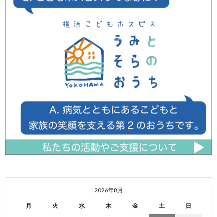
2026年8月
月
火
水
木
金
土
日