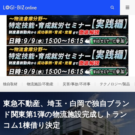
独自取材
物流施設/不動産
災害/事故/不祥事
テクノロジー/製品
東急不動産、埼玉・白岡で独自ブラン
ド関東第1弾の物流施設完成しトラン
コム1棟借り決定