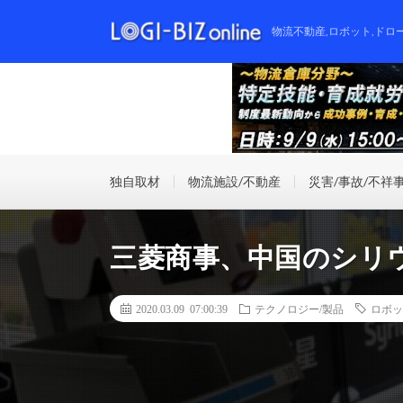
物流不動産,ロボット,ドロ
独自取材
物流施設/不動産
災害/事故/不祥
三菱商事、中国のシリ
2020.03.09 07:00:39
テクノロジー/製品
ロボッ