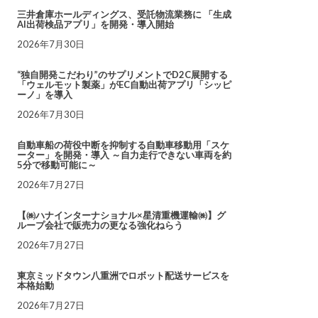
三井倉庫ホールディングス、受託物流業務に 「生成
AI出荷検品アプリ」を開発・導入開始
2026年7月30日
“独自開発こだわり”のサプリメントでD2C展開する
「ウェルモット製薬」がEC自動出荷アプリ「シッピ
ーノ」を導入
2026年7月30日
自動車船の荷役中断を抑制する自動車移動用「スケ
ーター」を開発・導入 ～自力走行できない車両を約
5分で移動可能に～
2026年7月27日
【㈱ハナインターナショナル×星清重機運輸㈱】グ
ループ会社で販売力の更なる強化ねらう
2026年7月27日
東京ミッドタウン八重洲でロボット配送サービスを
本格始動
2026年7月27日