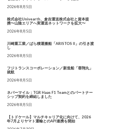
2026年8月5日
株式会社Univearth、倉吉運送株式会社と資本提
携〜山陰エリアへ実運送ネットワークを拡大〜
2026年8月5日
川崎重工業／ばら積運搬船「ARISTOS II」の引き渡
し
2026年8月5日
フジトランスコーポレーション／新造船「蓉翔丸」
就航
2026年8月5日
ネバーマイル：TGR Haas F1 Teamとのパートナー
シップ契約を締結しました
2026年8月5日
【トドケール】マルチキャリア化に向けて、2026
年7月よりヤマト運輸とのAPI連携を開始
2026年7月30日