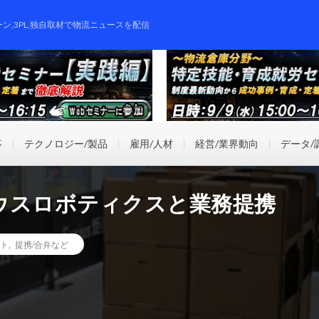
ーン,3PL,独自取材で物流ニュースを配信
事
テクノロジー/製品
雇用/人材
経営/業界動向
データ/
ウスロボティクスと業務提携
ト
,
提携/合弁など