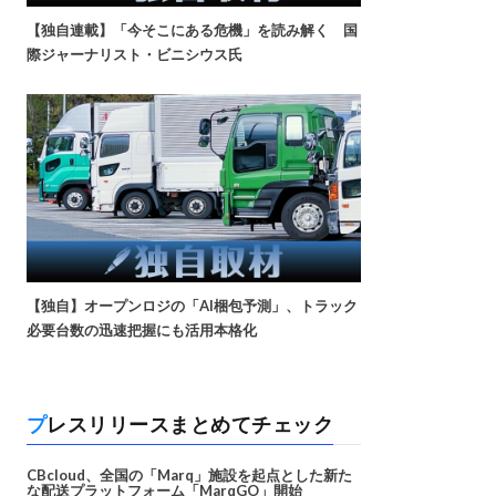
【独自連載】「今そこにある危機」を読み解く 国
際ジャーナリスト・ビニシウス氏
【独自】オープンロジの「AI梱包予測」、トラック
必要台数の迅速把握にも活用本格化
プレスリリースまとめてチェック
CBcloud、全国の「Marq」施設を起点とした新た
な配送プラットフォーム「MarqGO」開始