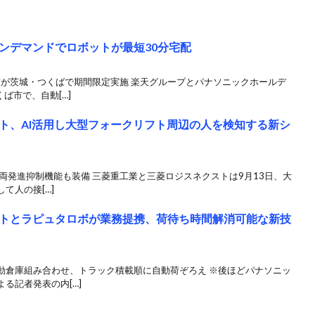
ンデマンドでロボットが最短30分宅配
友が茨城・つくばで期間限定実施 楽天グループとパナソニックホールデ
ば市で、自動[…]
ト、AI活用し大型フォークリフト周辺の人を検知する新シ
両発進抑制機能も装備 三菱重工業と三菱ロジスネクストは9月13日、大
て人の接[…]
トとラピュタロボが業務提携、荷待ち時間解消可能な新技
動倉庫組み合わせ、トラック積載順に自動荷ぞろえ ※後ほどパナソニッ
る記者発表の内[…]