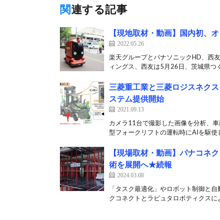
関連する記事
【現地取材・動画】国内初、オ
2022.05.26
楽天グループとパナソニックHD、西
ィングス、西友は5月26日、茨城県つく
三菱重工業と三菱ロジスネクス
ステム提供開始
2021.09.13
カメラ11台で撮影した画像を分析、車
型フォークリフトの運転時にAIを駆使し
【現場取材・動画】パナコネク
術を展開へ★続報
2024.03.08
「タスク最適化」やロボット制御と自
クコネクトとラピュタロボティクスによ