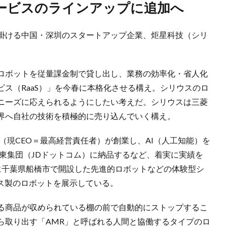
サービスのラインアップに追加へ
掛ける中国・深圳のスタートアップ企業、炬星科技（シリ
ロボットを従量課金制で貸し出し、業務の効率化・省人化
ス（RaaS）」を今春に本格化させる構え。シリウスのロ
ニーズに応えられるようにしたい考えだ。シリウスは三菱
界へ自社の技術を積極的に売り込んでいく構え。
氏（現CEO＝最高経営責任者）が創業し、AI（人工知能）を
東集団（JDドットコム）に納品するなど、着実に実績を
に千葉県船橋市で開設した先進的ロボットなどの体験型シ
シリウス製のロボットを展示している。
る商品が収められている棚の前で自動的にストップするこ
ら取り出す「AMR」と呼ばれる人間と協働するタイプのロ