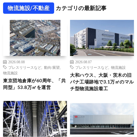
物流施設/不動産
カテゴリの最新記事
2026.08.08
2026.08.07
プレスリリースなど
,
動向/展望
,
プレスリリースなど
,
物流施設
物流施設
大和ハウス、大阪・茨木の旧
東京団地倉庫が60周年、「共
パナ工場跡地で3.1万㎡のマル
同型」53.8万㎡を運営
チ型物流施設着工