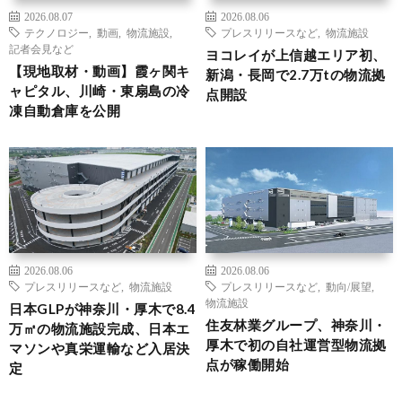
2026.08.07
2026.08.06
テクノロジー
,
動画
,
物流施設
,
プレスリリースなど
,
物流施設
記者会見など
ヨコレイが上信越エリア初、
【現地取材・動画】霞ヶ関キ
新潟・長岡で2.7万tの物流拠
ャピタル、川崎・東扇島の冷
点開設
凍自動倉庫を公開
2026.08.06
2026.08.06
プレスリリースなど
,
物流施設
プレスリリースなど
,
動向/展望
,
物流施設
日本GLPが神奈川・厚木で8.4
住友林業グループ、神奈川・
万㎡の物流施設完成、日本エ
厚木で初の自社運営型物流拠
マソンや真栄運輸など入居決
点が稼働開始
定