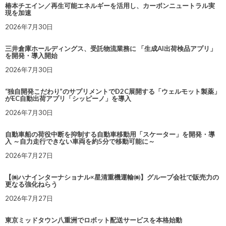
椿本チエイン／再生可能エネルギーを活用し、カーボンニュートラル実
現を加速
2026年7月30日
三井倉庫ホールディングス、受託物流業務に 「生成AI出荷検品アプリ」
を開発・導入開始
2026年7月30日
“独自開発こだわり”のサプリメントでD2C展開する「ウェルモット製薬」
がEC自動出荷アプリ「シッピーノ」を導入
2026年7月30日
自動車船の荷役中断を抑制する自動車移動用「スケーター」を開発・導
入 ～自力走行できない車両を約5分で移動可能に～
2026年7月27日
【㈱ハナインターナショナル×星清重機運輸㈱】グループ会社で販売力の
更なる強化ねらう
2026年7月27日
東京ミッドタウン八重洲でロボット配送サービスを本格始動