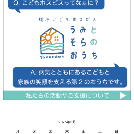
2026年8月
月
火
水
木
金
土
日