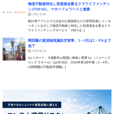
物流不動産特化し投資資金募るクラウドファンディ
ングのFUEL、マネーフォワードと連携
2020.10.06
家計簿アプリ上で入出金や口座残高などの管理容易に インタ
ーネットを介して物流不動産に特化した投資資金を募るクラ
ウドファンディングサービス「CRE Fu[…]
関西圏の賃貸物流施設空室率、1～3月は2・9％まで
低下
2020.06.18
JLLリポート、今後数年は堅調に推移と展望 JLL（ジョーンズ
ラング ラサール）は6月18日、2020年第1四半期（1～3月）
の関西圏の不動産市場動[…]