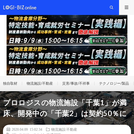
独自取材
物流施設/不動産
災害/事故/不祥事
テクノロジー/製品
プロロジスの物流施設「千葉1」が満
床、開発中の「千葉2」は契約50％に
2020.04.09 15:02:34
物流施設/不動産