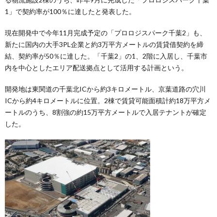
1」で契約率が100％に達したと発表した。
現在開発中で今年11月完成予定の「プロロジスパーク千葉2」も、
新たに国内の大手3PL企業と約3万平方メートルの賃貸借契約を締
結、契約率が50％に達した。「千葉2」の1、2階に入居し、千葉市
内を中心としたエリア配送拠点として活用する計画という。
開発地は東関道の千葉北ICから約3キロメートル、京葉道路の穴川
ICから約4キロメートルに位置。2棟で賃貸可能面積計約18万平方メ
ートルのうち、8割強の約15万平方メートルで入居テナントが確定
した。