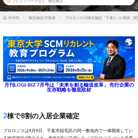
プレスリリースなど
,
物流施設
物流施設/不動産
プロロジスの物流施設「千葉1」が満床、開
HOME
月刊LOGI-BIZ 7月号は「未来を創る輸送改革」 先行企業の
生存戦略を徹底取材
2棟で8割の入居企業確定
プロロジスは4月9日、千葉市稲毛区の同一敷地内で一体開発してい
る物流施設2棟のうち、昨年9月に完成した「プロロジスパーク千葉