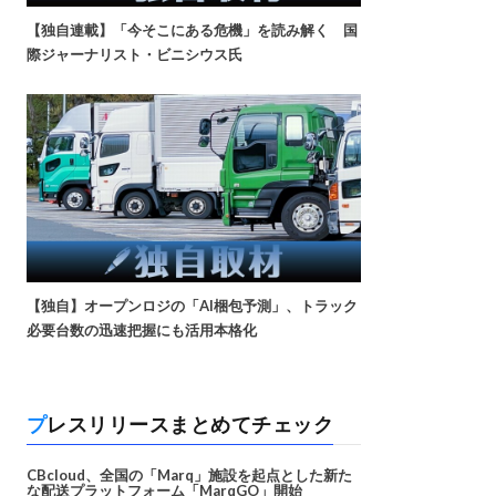
【独自連載】「今そこにある危機」を読み解く 国
際ジャーナリスト・ビニシウス氏
【独自】オープンロジの「AI梱包予測」、トラック
必要台数の迅速把握にも活用本格化
プレスリリースまとめてチェック
CBcloud、全国の「Marq」施設を起点とした新た
な配送プラットフォーム「MarqGO」開始