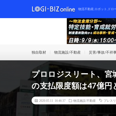
物流不動産,ロボット,ドロ
独自取材
物流施設/不動産
災害/事故/不祥
プロロジスリート、宮
の支払限度額は47億円
2020.05.11 16:46:37
物流施設/不動産
プレスリ