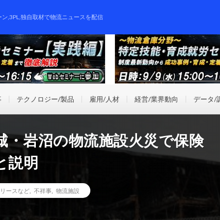
ーン,3PL,独自取材で物流ニュースを配信
事
テクノロジー/製品
雇用/人材
経営/業界動向
データ/
城・岩沼の物流施設火災で保険
と説明
リースなど
,
不祥事
,
物流施設