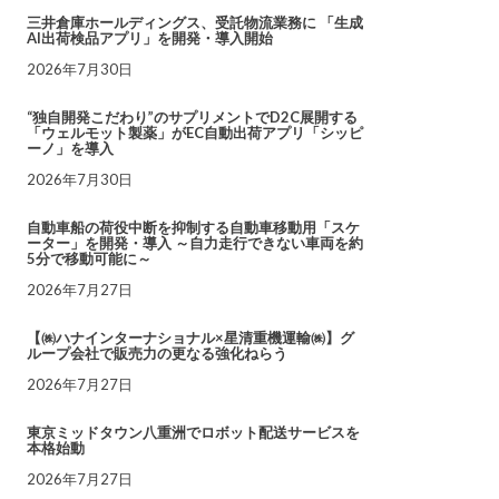
三井倉庫ホールディングス、受託物流業務に 「生成
AI出荷検品アプリ」を開発・導入開始
2026年7月30日
“独自開発こだわり”のサプリメントでD2C展開する
「ウェルモット製薬」がEC自動出荷アプリ「シッピ
ーノ」を導入
2026年7月30日
自動車船の荷役中断を抑制する自動車移動用「スケ
ーター」を開発・導入 ～自力走行できない車両を約
5分で移動可能に～
2026年7月27日
【㈱ハナインターナショナル×星清重機運輸㈱】グ
ループ会社で販売力の更なる強化ねらう
2026年7月27日
東京ミッドタウン八重洲でロボット配送サービスを
本格始動
2026年7月27日