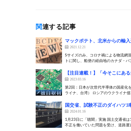
関連する記事
マックポテト、北米からの輸入
2021.12.21
Sサイズのみ、コロナ禍による物流網混
トに関し、船便の経由地のカナダ・バン
【注目連載！】「今そこにある
2023.03.16
第2回：日本が次世代半導体の国産化
ライナ、台湾） ロシアのウクライナ侵攻
国交省、試験不正のダイハツ3
2024.01.16
1月23日に「聴聞」実施 国土交通省
不正を働いていた問題を受け、道路運送