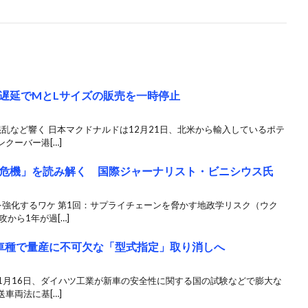
遅延でMとLサイズの販売を一時停止
乱など響く 日本マクドナルドは12月21日、北米から輸入しているポテ
クーバー港[…]
危機」を読み解く 国際ジャーナリスト・ビニシウス氏
を強化するワケ 第1回：サプライチェーンを脅かす地政学リスク（ウク
から1年が過[…]
車種で量産に不可欠な「型式指定」取り消しへ
は1月16日、ダイハツ工業が新車の安全性に関する国の試験などで膨大な
車両法に基[…]