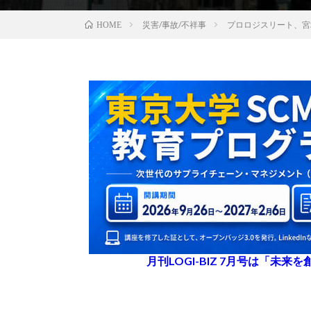
災害/事故/不祥事
プロロジスリート、宮
HOME
月刊LOGI-BIZ 7月号は「未