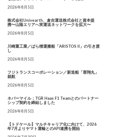
2026年8月5日
株式会社Univearth、倉吉運送株式会社と資本提
携〜山陰エリアへ実運送ネットワークを拡大〜
2026年8月5日
川崎重工業／ばら積運搬船「ARISTOS II」の引き渡
し
2026年8月5日
フジトランスコーポレーション／新造船「蓉翔丸」
就航
2026年8月5日
ネバーマイル：TGR Haas F1 Teamとのパートナー
シップ契約を締結しました
2026年8月5日
【トドケール】マルチキャリア化に向けて、2026
年7月よりヤマト運輸とのAPI連携を開始
2026年7月30日