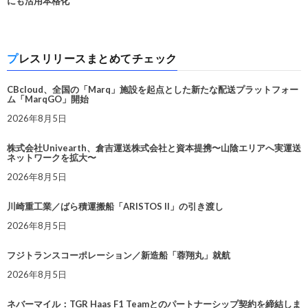
にも活用本格化
プレスリリースまとめてチェック
CBcloud、全国の「Marq」施設を起点とした新たな配送プラットフォー
ム「MarqGO」開始
2026年8月5日
株式会社Univearth、倉吉運送株式会社と資本提携〜山陰エリアへ実運送
ネットワークを拡大〜
2026年8月5日
川崎重工業／ばら積運搬船「ARISTOS II」の引き渡し
2026年8月5日
フジトランスコーポレーション／新造船「蓉翔丸」就航
2026年8月5日
ネバーマイル：TGR Haas F1 Teamとのパートナーシップ契約を締結しま