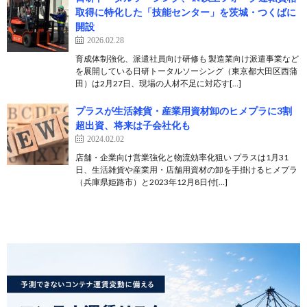
取得に特化した「技能センター」を茨城・つくばに
開設
2026.02.28
育成体制強化、派遣社員向け研修も 製造業向け派遣事業など
を展開している日研トータルソーシング（東京都大田区西蒲
田）は2月27日、現場の人材不足に対応す[…]
プラスが生活雑貨・産業用資材卸のヒメプラに3割
超出資、将来は子会社化も
2024.02.02
店舗・企業向け営業強化と物流効率化狙い プラスは1月31
日、生活雑貨や産業用・店舗用資材の卸を手掛けるヒメプラ
（兵庫県姫路市）と2023年12月8日付[…]