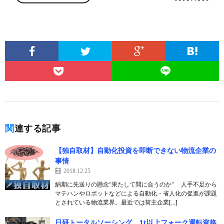
関連する記事
【独自取材】自動化投資を即断できない物流企業の
事情
2018.12.25
納期に先送りの懸念“果たして間に合うのか” 人手不足から
マテハンやロボットなどによる自動化・省人化の促進が課題
とされている物流業界。最近では荷主企業[…]
日研トータルソーシング、1t以上フォーク運転資格