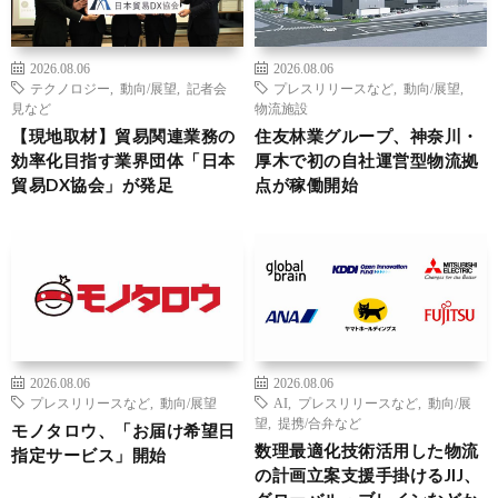
2026.08.06
2026.08.06
テクノロジー
,
動向/展望
,
記者会
プレスリリースなど
,
動向/展望
,
見など
物流施設
【現地取材】貿易関連業務の
住友林業グループ、神奈川・
効率化目指す業界団体「日本
厚木で初の自社運営型物流拠
貿易DX協会」が発足
点が稼働開始
2026.08.06
2026.08.06
プレスリリースなど
,
動向/展望
AI
,
プレスリリースなど
,
動向/展
望
,
提携/合弁など
モノタロウ、「お届け希望日
数理最適化技術活用した物流
指定サービス」開始
の計画立案支援手掛けるJIJ、