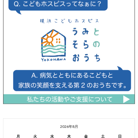
2026年8月
月
火
水
木
金
土
日