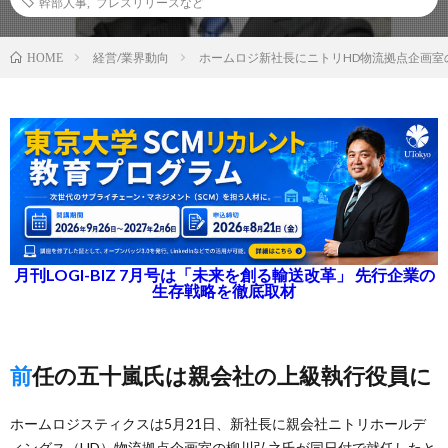
幹部人事
,
プレスリリースなど
経営/業界動向
ホームロジ新社長にニトリHD物流拠点企画室
HOME
月刊LOGI-BIZ 7月号は「未来を創る輸送改革」 先行企業の
生存戦略を徹底取材
前任の五十嵐氏は親会社の上級執行役員に
ホームロジスティクスは5月21日、新社長に親会社ニトリホールデ
ィングス（HD）物流拠点企画室の柳川弘之氏が同日付で就任したと