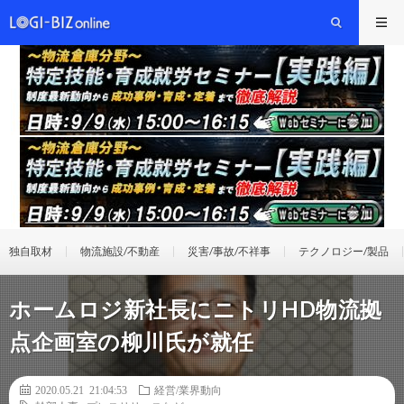
独自取材
物流施設/不動産
災害/事故/不祥事
テクノロジー/製品
ホームロジ新社長にニトリHD物流拠
点企画室の柳川氏が就任
2020.05.21 21:04:53
経営/業界動向