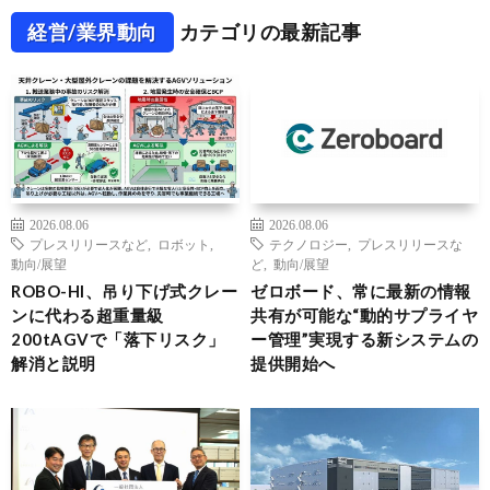
経営/業界動向
カテゴリの最新記事
2026.08.06
2026.08.06
プレスリリースなど
,
ロボット
,
テクノロジー
,
プレスリリースな
動向/展望
ど
,
動向/展望
ROBO-HI、吊り下げ式クレー
ゼロボード、常に最新の情報
ンに代わる超重量級
共有が可能な“動的サプライヤ
200tAGVで「落下リスク」
ー管理”実現する新システムの
解消と説明
提供開始へ