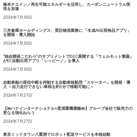
椿本チエイン／再生可能エネルギーを活用し、カーボンニュートラル実
現を加速
2026年7月30日
三井倉庫ホールディングス、受託物流業務に 「生成AI出荷検品アプリ」
を開発・導入開始
2026年7月30日
“独自開発こだわり”のサプリメントでD2C展開する「ウェルモット製薬」
がEC自動出荷アプリ「シッピーノ」を導入
2026年7月30日
自動車船の荷役中断を抑制する自動車移動用「スケーター」を開発・導
入 ～自力走行できない車両を約5分で移動可能に～
2026年7月27日
【㈱ハナインターナショナル×星清重機運輸㈱】グループ会社で販売力の
更なる強化ねらう
2026年7月27日
東京ミッドタウン八重洲でロボット配送サービスを本格始動