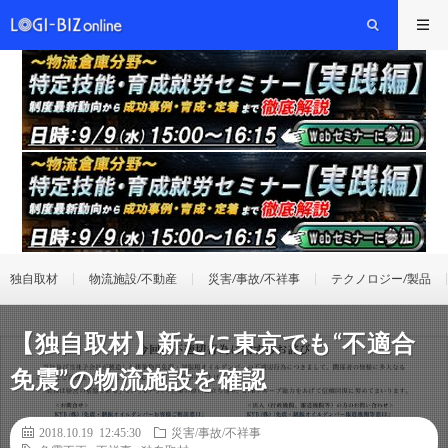
独自取材
物流施設/不動産
災害/事故/不祥事
テクノロジー/製品
【独自取材】新たに東京でも“不適合
免震”の物流施設を確認
2018.10.19 12:45:30
災害/事故/不祥事