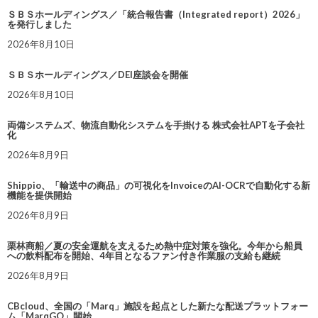
ＳＢＳホールディングス／「統合報告書（Integrated report）2026」
を発行しました
2026年8月10日
ＳＢＳホールディングス／DEI座談会を開催
2026年8月10日
両備システムズ、物流自動化システムを手掛ける 株式会社APTを子会社
化
2026年8月9日
Shippio、「輸送中の商品」の可視化をInvoiceのAI-OCRで自動化する新
機能を提供開始
2026年8月9日
栗林商船／夏の安全運航を支えるため熱中症対策を強化。今年から船員
への飲料配布を開始、4年目となるファン付き作業服の支給も継続
2026年8月9日
CBcloud、全国の「Marq」施設を起点とした新たな配送プラットフォー
ム「MarqGO」開始