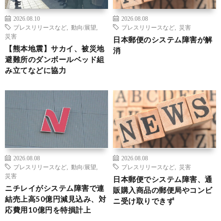
2026.08.10
2026.08.08
プレスリリースなど
,
動向/展望
,
プレスリリースなど
,
災害
災害
日本郵便のシステム障害が解
【熊本地震】サカイ、被災地
消
避難所のダンボールベッド組
み立てなどに協力
2026.08.08
2026.08.08
プレスリリースなど
,
動向/展望
,
プレスリリースなど
,
災害
災害
日本郵便でシステム障害、通
ニチレイがシステム障害で連
販購入商品の郵便局やコンビ
結売上高50億円減見込み、対
ニ受け取りできず
応費用10億円を特損計上