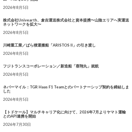
2026年8月5日
株式会社Univearth、倉吉運送株式会社と資本提携〜山陰エリアへ実運送
ネットワークを拡大〜
2026年8月5日
川崎重工業／ばら積運搬船「ARISTOS II」の引き渡し
2026年8月5日
フジトランスコーポレーション／新造船「蓉翔丸」就航
2026年8月5日
ネバーマイル：TGR Haas F1 Teamとのパートナーシップ契約を締結しま
した
2026年8月5日
【トドケール】マルチキャリア化に向けて、2026年7月よりヤマト運輸
とのAPI連携を開始
2026年7月30日