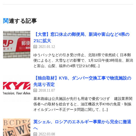
関連する記事
【大雪】窓口休止の郵便局、新潟や富山など4県の
21に拡大
2021.01.12
ゆうパックなどの引き受け停止、北陸3県で依然続く 日本郵
便によると、大雪などの影響で、1月12日午後3時現在、新潟
と富山、山梨、福井の4県で計21の郵[…]
【独自取材】KYB、ダンパー交換工事で物流施設の
先送り否定
2018.11.07
基本路線は公共施設が先行も用途で優劣つけず 建設業界関
係者への取材を総合すると、油圧機器大手KYBの免震・制振
オイルダンパー不正データ問題に関して、[…]
英シェル、ロシアのエネルギー事業から完全に撤退
へ
2022.03.08