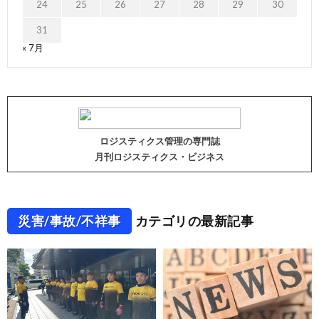
24
25
26
27
28
29
30
31
« 7月
ロジスティクス管理の専門誌
月刊ロジスティクス・ビジネス
災害/事故/不祥事
カテゴリの最新記事