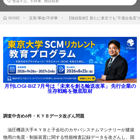
免震不正
,
不祥事
,
独自取材
災害/事故/不祥事
【独自取材】新たに東京でも“不適合免震”
HOME
月刊LOGI-BIZ 7月号は「未来を創る輸送改革」 先行企業の
生存戦略を徹底取材
調査中含め6件・ＫＹＢデータ改ざん問題
油圧機器大手ＫＹＢと子会社のカヤバシステムマシナリーが建築
物用の免震・制振装置に関する性能検査記録データを改ざんし、国