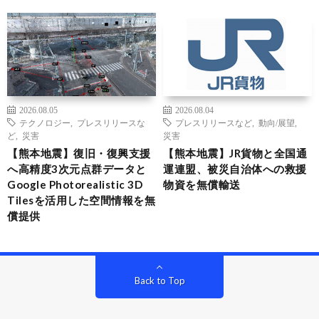
2026.08.05
2026.08.04
テクノロジー
,
プレスリリースな
プレスリリースなど
,
動向/展望
,
ど
,
災害
災害
【熊本地震】復旧・復興支援
【熊本地震】JR貨物と全国通
へ高精度3次元点群データと
運連盟、被災自治体への救援
Google Photorealistic 3D
物資を無償輸送
Tilesを活用した空間情報を無
償提供
Back to Top