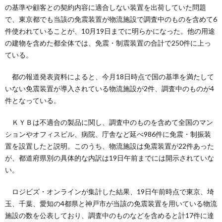
の基準や顧客との契約内容に適合しない装置を出荷していた問題
で、東京都でも当該の免震装置が物流施設で調査中のものを含めて6
件使われていることが、10月19日までに明らかになった。他の用途
の建物を含めた都全体では、免震・制震装置の合計で250件に上っ
ている。
都の報道発表資料によると、今月18日時点で国の基準を満たして
いない免震装置が導入されている物流施設が2件、調査中のものが4
件となっている。
ＫＹＢは不適合の製品に関し、調査中のものを含めて全国のマン
ションやオフィスビル、病院、庁舎など延べ986件に免震・制振装
置を設置したと説明。このうち、物流施設は免震装置が22件あった
が、都道府県別の具体的な内訳は19日午前までには開示されていな
い。
ロジビズ・オンラインが集計した結果、19日午前時点で東京、埼
玉、千葉、愛知の4都県と神戸市が当該の免震装置を用いている物流
施設の数を公表しており、調査中のものなどを含めると計17件に達