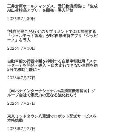
三井倉庫ホールディングス、受託物流業務に 「生成
AI出荷検品アプリ」を開発・導入開始
2026年7月30日
“独自開発こだわり”のサプリメントでD2C展開する
「ウェルモット製薬」がEC自動出荷アプリ「シッピ
ーノ」を導入
2026年7月30日
自動車船の荷役中断を抑制する自動車移動用「スケ
ーター」を開発・導入 ～自力走行できない車両を約
5分で移動可能に～
2026年7月27日
【㈱ハナインターナショナル×星清重機運輸㈱】グ
ループ会社で販売力の更なる強化ねらう
2026年7月27日
東京ミッドタウン八重洲でロボット配送サービスを
本格始動
2026年7月27日