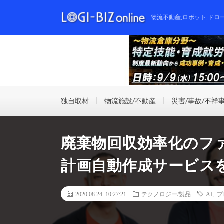
物流不動産,ロボット,ドロ
独自取材
物流施設/不動産
災害/事故/不祥
廃棄物回収効率化のフ
計画自動作成サービス
2020.08.24 10:27:21
テクノロジー/製品
AI
,
プ