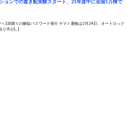
ションでの置き配実験スタート、21年度中に全国1万棟で
フへ1回限りの解錠パスワード発行 ヤマト運輸は2月24日、オートロック
り手が[…]