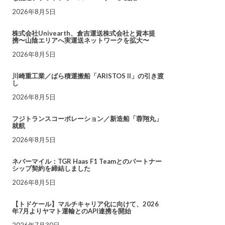
2026年8月5日
株式会社Univearth、倉吉運送株式会社と資本提
携〜山陰エリアへ実運送ネットワークを拡大〜
2026年8月5日
川崎重工業／ばら積運搬船「ARISTOS II」の引き渡
し
2026年8月5日
フジトランスコーポレーション／新造船「蓉翔丸」
就航
2026年8月5日
ネバーマイル：TGR Haas F1 Teamとのパートナー
シップ契約を締結しました
2026年8月5日
【トドケール】マルチキャリア化に向けて、2026
年7月よりヤマト運輸とのAPI連携を開始
2026年7月30日