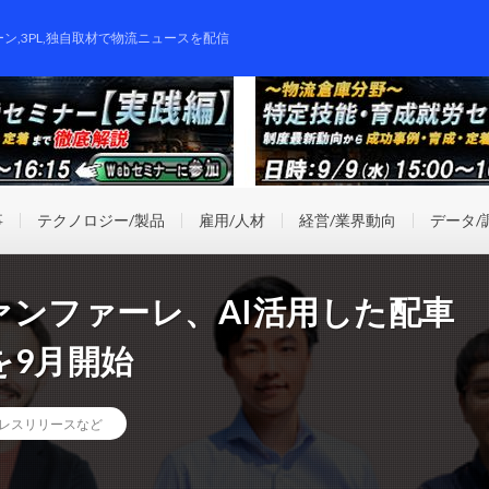
ーン,3PL,独自取材で物流ニュースを配信
事
テクノロジー/製品
雇用/人材
経営/業界動向
データ/
ァンファーレ、AI活用した配車
を9月開始
レスリリースなど