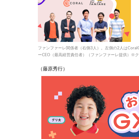
ファンファーレ関係者（右側3人）。左側の2人はCoral
ーCEO（最高経営責任者）（ファンファーレ提供）※
（藤原秀行）