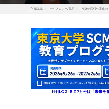
テクノロジー/製品
廃棄物回収効率化の
HOME
月刊LOGI-BIZ 7月号は「未