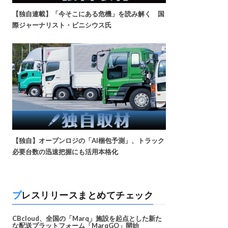
【独自連載】「今そこにある危機」を読み解く 国
際ジャーナリスト・ビニシウス氏
【独自】オープンロジの「AI梱包予測」、トラック
必要台数の迅速把握にも活用本格化
プレスリリースまとめてチェック
CBcloud、全国の「Marq」施設を起点とした新た
な配送プラットフォーム「MarqGO」開始