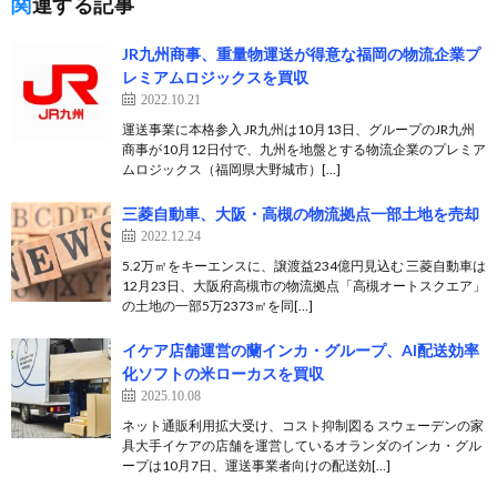
関連する記事
JR九州商事、重量物運送が得意な福岡の物流企業プ
レミアムロジックスを買収
2022.10.21
運送事業に本格参入 JR九州は10月13日、グループのJR九州
商事が10月12日付で、九州を地盤とする物流企業のプレミア
ムロジックス（福岡県大野城市）[…]
三菱自動車、大阪・高槻の物流拠点一部土地を売却
2022.12.24
5.2万㎡をキーエンスに、譲渡益234億円見込む 三菱自動車は
12月23日、大阪府高槻市の物流拠点「高槻オートスクエア」
の土地の一部5万2373㎡を同[…]
イケア店舗運営の蘭インカ・グループ、AI配送効率
化ソフトの米ローカスを買収
2025.10.08
ネット通販利用拡大受け、コスト抑制図る スウェーデンの家
具大手イケアの店舗を運営しているオランダのインカ・グル
ープは10月7日、運送事業者向けの配送効[…]