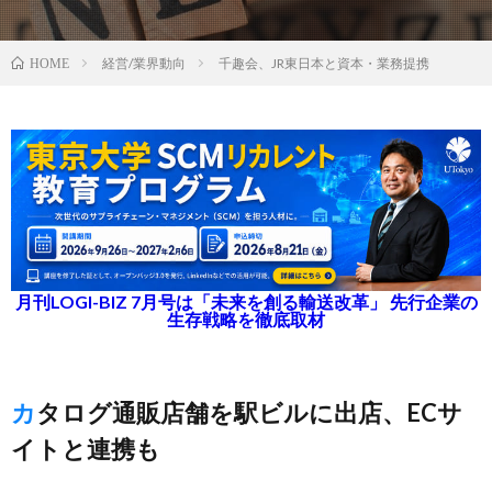
経営/業界動向
千趣会、JR東日本と資本・業務提携
HOME
月刊LOGI-BIZ 7月号は「未来を創る輸送改革」 先行企業の
生存戦略を徹底取材
カタログ通販店舗を駅ビルに出店、ECサ
イトと連携も