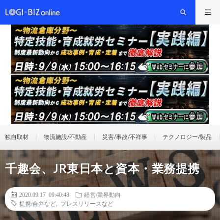
独自取材
物流施設/不動産
災害/事故/不祥事
テクノロジー/製品
千趣会、JR東日本と資本・業務提携
2020.09.17 09:40:48
経営/業界動向
提携/合弁など
,
プレスリリースなど