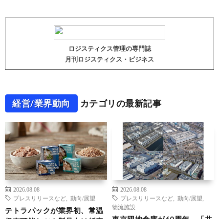
ロジスティクス管理の専門誌
月刊ロジスティクス・ビジネス
経営/業界動向
カテゴリの最新記事
2026.08.08
2026.08.08
プレスリリースなど
,
動向/展望
プレスリリースなど
,
動向/展望
,
物流施設
テトラパックが業界初、常温
東京団地倉庫が60周年、「共