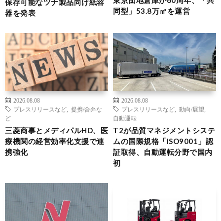
保存可能なツナ製品向け紙容
同型」53.8万㎡を運営
器を発表
2026.08.08
2026.08.08
プレスリリースなど
,
提携/合弁な
プレスリリースなど
,
動向/展望
,
ど
自動運転
三菱商事とメディパルHD、医
T2が品質マネジメントシステ
療機関の経営効率化支援で連
ムの国際規格「ISO9001」認
携強化
証取得、自動運転分野で国内
初