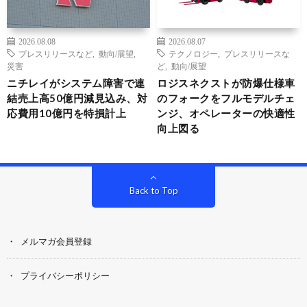
2026.08.08
2026.08.07
プレスリリースなど
,
動向/展望
,
テクノロジー
,
プレスリリースな
災害
ど
,
動向/展望
ニチレイがシステム障害で連
ロジスネクストが防爆仕様車
結売上高50億円減見込み、対
のフォークをフルモデルチェ
応費用10億円を特損計上
ンジ、オペレーターの快適性
向上図る
Back to Top
メルマガ会員登録
プライバシーポリシー