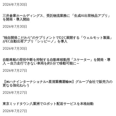
2026年7月30日
三井倉庫ホールディングス、受託物流業務に 「生成AI出荷検品アプリ」
を開発・導入開始
2026年7月30日
“独自開発こだわり”のサプリメントでD2C展開する「ウェルモット製薬」
がEC自動出荷アプリ「シッピーノ」を導入
2026年7月30日
自動車船の荷役中断を抑制する自動車移動用「スケーター」を開発・導
入 ～自力走行できない車両を約5分で移動可能に～
2026年7月27日
【㈱ハナインターナショナル×星清重機運輸㈱】グループ会社で販売力の
更なる強化ねらう
2026年7月27日
東京ミッドタウン八重洲でロボット配送サービスを本格始動
2026年7月27日