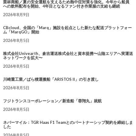
栗林商船／夏の安全運航を支えるため熱中症対策を強化。今年から船員
への飲料配布を開始、4年目となるファン付き作業服の支給も継続
2026年8月9日
CBcloud、全国の「Marq」施設を起点とした新たな配送プラットフォー
ム「MarqGO」開始
2026年8月5日
株式会社Univearth、倉吉運送株式会社と資本提携〜山陰エリアへ実運送
ネットワークを拡大〜
2026年8月5日
川崎重工業／ばら積運搬船「ARISTOS II」の引き渡し
2026年8月5日
フジトランスコーポレーション／新造船「蓉翔丸」就航
2026年8月5日
ネバーマイル：TGR Haas F1 Teamとのパートナーシップ契約を締結しま
した
2026年8月5日