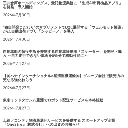
三井倉庫ホールディングス、受託物流業務に 「生成AI出荷検品アプリ」
を開発・導入開始
2026年7月30日
“独自開発こだわり”のサプリメントでD2C展開する「ウェルモット製薬」
がEC自動出荷アプリ「シッピーノ」を導入
2026年7月30日
自動車船の荷役中断を抑制する自動車移動用「スケーター」を開発・導
入 ～自力走行できない車両を約5分で移動可能に～
2026年7月27日
【㈱ハナインターナショナル×星清重機運輸㈱】グループ会社で販売力の
更なる強化ねらう
2026年7月27日
東京ミッドタウン八重洲でロボット配送サービスを本格始動
2026年7月27日
上組／コンテナ物流最適化サービスを提供する スタートアップ企業
「OneStream株式会社」への出資のお知らせ