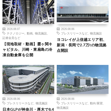
2026.08.07
2026.08.06
テクノロジー
,
動画
,
物流施設
,
プレスリリースなど
,
物流施設
記者会見など
ヨコレイが上信越エリア初、
【現地取材・動画】霞ヶ関キ
新潟・長岡で2.7万tの物流拠
ャピタル、川崎・東扇島の冷
点開設
凍自動倉庫を公開
2026.08.06
2026.08.06
プレスリリースなど
,
物流施設
プレスリリースなど
,
動向/展望
,
物流施設
日本GLPが神奈川・厚木で8.4