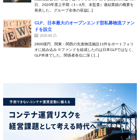
日、2020年度上半期（1～6月、未監査）連結業績の概要を
発表した。 グループ全体の収益[…]
GLP、日本最大のオープンエンド型私募物流ファン
ドを設立
2020.08.25
2800億円、関東・関西の先進物流施設11件をポートフォリ
オに組み込み ※ファンドを組成したのは日本GLPではなく、
GLP本体でした。関係者各位に深く[…]