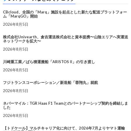
CBcloud、全国の「Marq」施設を起点とした新たな配送プラットフォー
ム「MarqGO」開始
2026年8月5日
株式会社Univearth、倉吉運送株式会社と資本提携〜山陰エリアへ実運送
ネットワークを拡大〜
2026年8月5日
川崎重工業／ばら積運搬船「ARISTOS II」の引き渡し
2026年8月5日
フジトランスコーポレーション／新造船「蓉翔丸」就航
2026年8月5日
ネバーマイル：TGR Haas F1 Teamとのパートナーシップ契約を締結しま
した
2026年8月5日
【トドケール】マルチキャリア化に向けて、2026年7月よりヤマト運輸