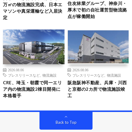
住友林業グループ、神奈川・
万㎡の物流施設完成、日本エ
厚木で初の自社運営型物流拠
マソンや真栄運輸など入居決
点が稼働開始
定
2026.08.06
2026.08.06
プレスリリースなど
,
物流施設
プレスリリースなど
,
物流施設
CRE、埼玉・朝霞で同一エリ
阪急阪神不動産、兵庫・川西
ア内の物流施設2棟目開発に
と京都の2カ所で物流施設竣
本格着手
工
Back to Top