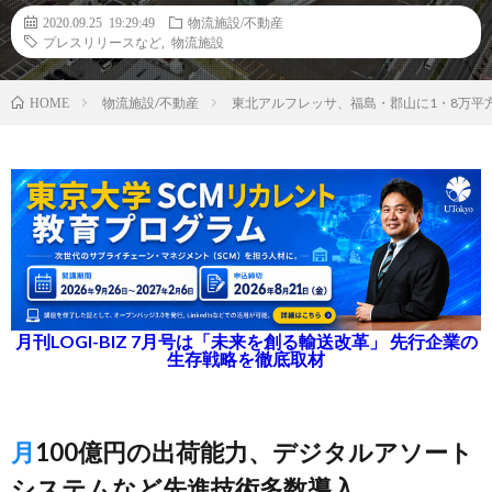
2020.09.25 19:29:49
物流施設/不動産
プレスリリースなど
,
物流施設
物流施設/不動産
東北アルフレッサ、福島・郡山に1・8万平
HOME
月刊LOGI-BIZ 7月号は「未来を創る輸送改革」 先行企業の
生存戦略を徹底取材
月100億円の出荷能力、デジタルアソート
システムなど先進技術多数導入