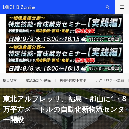
独自取材
物流施設/不動産
災害/事故/不祥事
テクノロジー/製品
東北アルフレッサ、福島・郡山に1・8
万平方メートルの自動化新物流センタ
ー開設