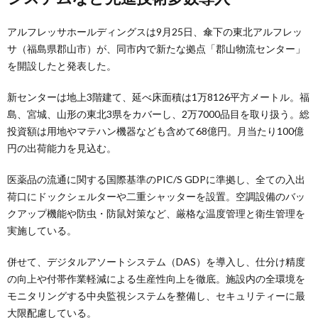
アルフレッサホールディングスは9月25日、傘下の東北アルフレッ
サ（福島県郡山市）が、同市内で新たな拠点「郡山物流センター」
を開設したと発表した。
新センターは地上3階建て、延べ床面積は1万8126平方メートル。福
島、宮城、山形の東北3県をカバーし、2万7000品目を取り扱う。総
投資額は用地やマテハン機器なども含めて68億円。月当たり100億
円の出荷能力を見込む。
医薬品の流通に関する国際基準のPIC/S GDPに準拠し、全ての入出
荷口にドックシェルターや二重シャッターを設置。空調設備のバッ
クアップ機能や防虫・防鼠対策など、厳格な温度管理と衛生管理を
実施している。
併せて、デジタルアソートシステム（DAS）を導入し、仕分け精度
の向上や付帯作業軽減による生産性向上を徹底。施設内の全環境を
モニタリングする中央監視システムを整備し、セキュリティーに最
大限配慮している。