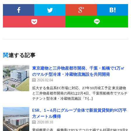
関連する記事
東京建物と三井物産都市開発、千葉・船橋で1万㎡
のマルチ型冷凍・冷蔵物流施設を共同開発
2026.02.04
拡大する食品系EC市場に対応、27年10月竣工予定 東京建物
と三井物産都市開発の両社は2月4日、千葉県船橋市でマルチ
テナント型冷凍・冷蔵物流施設「T-[…]
ESR、1～6月にグループ全体で新規賃貸契約90万平
方メートル獲得
2020.09.10
業績概要公表、稼働率は91％でコロナ禍でも好調 ESRは9月9