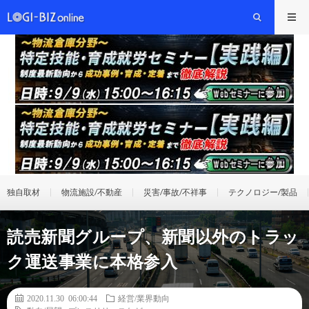
独自取材
物流施設/不動産
災害/事故/不祥事
テクノロジー/製品
読売新聞グループ、新聞以外のトラッ
ク運送事業に本格参入
2020.11.30 06:00:44
経営/業界動向