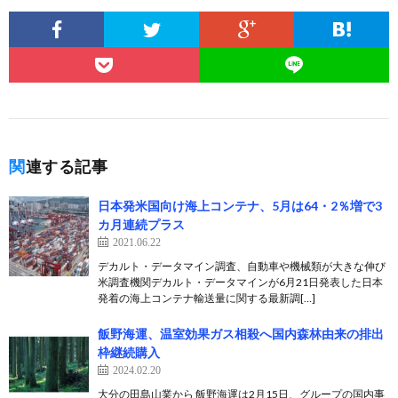
関連する記事
日本発米国向け海上コンテナ、5月は64・2％増で3
カ月連続プラス
2021.06.22
デカルト・データマイン調査、自動車や機械類が大きな伸び
米調査機関デカルト・データマインが6月21日発表した日本
発着の海上コンテナ輸送量に関する最新調[…]
飯野海運、温室効果ガス相殺へ国内森林由来の排出
枠継続購入
2024.02.20
大分の田島山業から 飯野海運は2月15日、グループの国内事