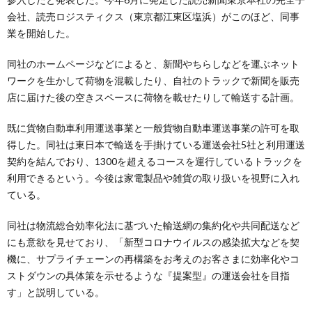
会社、読売ロジスティクス（東京都江東区塩浜）がこのほど、同事
業を開始した。
同社のホームページなどによると、新聞やちらしなどを運ぶネット
ワークを生かして荷物を混載したり、自社のトラックで新聞を販売
店に届けた後の空きスペースに荷物を載せたりして輸送する計画。
既に貨物自動車利用運送事業と一般貨物自動車運送事業の許可を取
得した。同社は東日本で輸送を手掛けている運送会社5社と利用運送
契約を結んでおり、1300を超えるコースを運行しているトラックを
利用できるという。今後は家電製品や雑貨の取り扱いを視野に入れ
ている。
同社は物流総合効率化法に基づいた輸送網の集約化や共同配送など
にも意欲を見せており、「新型コロナウイルスの感染拡大などを契
機に、サプライチェーンの再構築をお考えのお客さまに効率化やコ
ストダウンの具体策を示せるような『提案型』の運送会社を目指
す」と説明している。