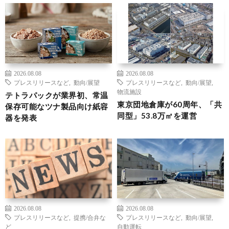
2026.08.08
2026.08.08
プレスリリースなど
,
動向/展望
プレスリリースなど
,
動向/展望
,
物流施設
テトラパックが業界初、常温
東京団地倉庫が60周年、「共
保存可能なツナ製品向け紙容
同型」53.8万㎡を運営
器を発表
2026.08.08
2026.08.08
プレスリリースなど
,
提携/合弁な
プレスリリースなど
,
動向/展望
,
ど
自動運転