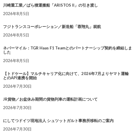
川崎重工業／ばら積運搬船「ARISTOS II」の引き渡し
2026年8月5日
フジトランスコーポレーション／新造船「蓉翔丸」就航
2026年8月5日
ネバーマイル：TGR Haas F1 Teamとのパートナーシップ契約を締結しま
した
2026年8月5日
【トドケール】マルチキャリア化に向けて、2026年7月よりヤマト運輸
とのAPI連携を開始
2026年7月30日
JR貨物／お盆休み期間の貨物列車の運転計画について
2026年7月30日
にしてつドイツ現地法人 シュツットガルト事務所移転のご案内
2026年7月30日