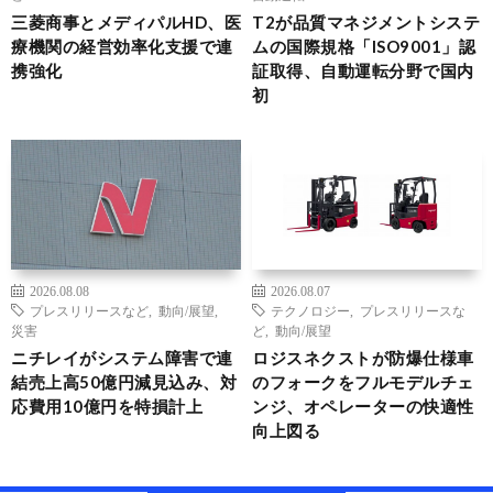
三菱商事とメディパルHD、医
T2が品質マネジメントシステ
療機関の経営効率化支援で連
ムの国際規格「ISO9001」認
携強化
証取得、自動運転分野で国内
初
2026.08.08
2026.08.07
プレスリリースなど
,
動向/展望
,
テクノロジー
,
プレスリリースな
災害
ど
,
動向/展望
ニチレイがシステム障害で連
ロジスネクストが防爆仕様車
結売上高50億円減見込み、対
のフォークをフルモデルチェ
応費用10億円を特損計上
ンジ、オペレーターの快適性
向上図る