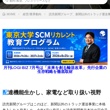
動向/展望
,
プレスリリースなど
経営/業界動向
読売新聞グループ、新聞以外のトラック運送
HOME
月刊LOGI-BIZ 7月号は「未来を創る輸送改革」 先行企業の
生存戦略を徹底取材
配達機能生かし、家電など取り扱い視野
読売新聞グループはこのほど、新聞以外のトラック運送事業に本格
参入したと発表した。今年6月に発足した読売新聞東京本社の完全子