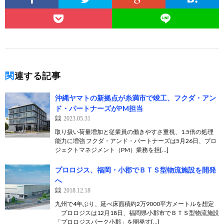
関連する記事
沖縄ヤマトの新拠点が糸満市で竣工、フクダ・アン
ド・パートナーズがPM担当
2023.05.31
取り扱い荷量増加と従業員の働きやすさ重視、1.5倍の処理
能力に増強 フクダ・アンド・パートナーズは5月26日、プロ
ジェクトマネジメント（PM）業務を担[…]
プロロジス、福岡・小郡でＢＴＳ型物流施設を開発
へ
2018.12.18
九州で4年ぶり、延べ床面積約2万9000平方メートルを想定
プロロジスは12月18日、福岡県小郡市でＢＴＳ型物流施設
「プロロジスパーク小郡」を開発す[…]