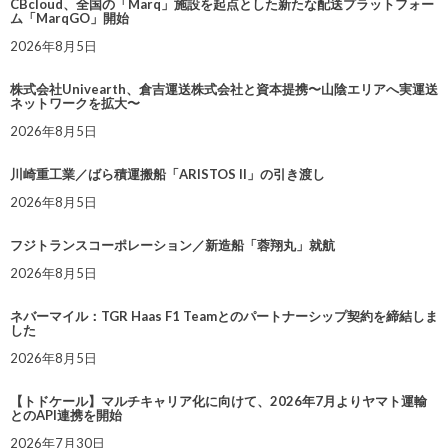
CBcloud、全国の「Marq」施設を起点とした新たな配送プラットフォー
ム「MarqGO」開始
2026年8月5日
株式会社Univearth、倉吉運送株式会社と資本提携〜山陰エリアへ実運送
ネットワークを拡大〜
2026年8月5日
川崎重工業／ばら積運搬船「ARISTOS II」の引き渡し
2026年8月5日
フジトランスコーポレーション／新造船「蓉翔丸」就航
2026年8月5日
ネバーマイル：TGR Haas F1 Teamとのパートナーシップ契約を締結しま
した
2026年8月5日
【トドケール】マルチキャリア化に向けて、2026年7月よりヤマト運輸
とのAPI連携を開始
2026年7月30日