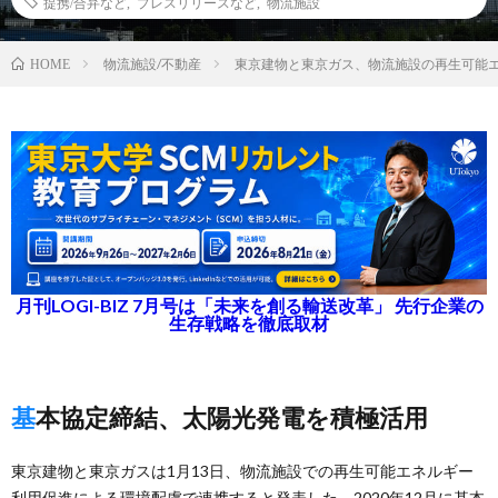
提携/合弁など
,
プレスリリースなど
,
物流施設
物流施設/不動産
東京建物と東京ガス、物流施設の再生可能
HOME
月刊LOGI-BIZ 7月号は「未来を創る輸送改革」 先行企業の
生存戦略を徹底取材
基本協定締結、太陽光発電を積極活用
東京建物と東京ガスは1月13日、物流施設での再生可能エネルギー
利用促進による環境配慮で連携すると発表した。2020年12月に基本