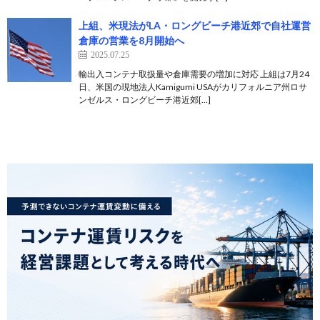
上組、米現法がLA・ロングビーチ港近郊で自社運営
倉庫の営業を8月開始へ
2025.07.25
輸出入コンテナ取扱量や倉庫需要の増加に対応 上組は7月24
日、米国の現地法人Kamigumi USAがカリフォルニア州ロサ
ンゼルス・ロングビーチ港近郊[…]