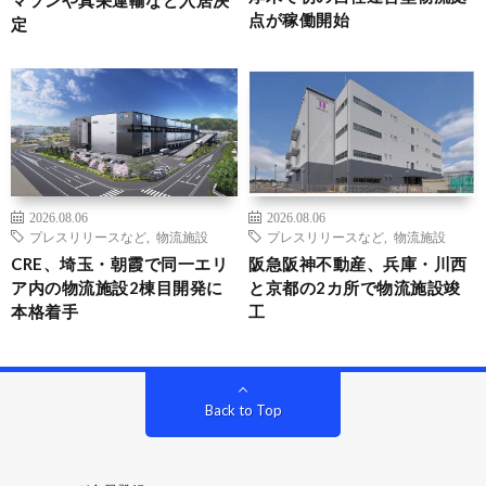
マソンや真栄運輸など入居決
点が稼働開始
定
2026.08.06
2026.08.06
プレスリリースなど
,
物流施設
プレスリリースなど
,
物流施設
CRE、埼玉・朝霞で同一エリ
阪急阪神不動産、兵庫・川西
ア内の物流施設2棟目開発に
と京都の2カ所で物流施設竣
本格着手
工
Back to Top