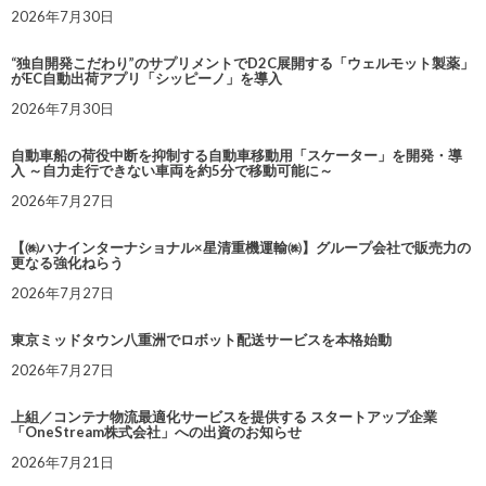
2026年7月30日
“独自開発こだわり”のサプリメントでD2C展開する「ウェルモット製薬」
がEC自動出荷アプリ「シッピーノ」を導入
2026年7月30日
自動車船の荷役中断を抑制する自動車移動用「スケーター」を開発・導
入 ～自力走行できない車両を約5分で移動可能に～
2026年7月27日
【㈱ハナインターナショナル×星清重機運輸㈱】グループ会社で販売力の
更なる強化ねらう
2026年7月27日
東京ミッドタウン八重洲でロボット配送サービスを本格始動
2026年7月27日
上組／コンテナ物流最適化サービスを提供する スタートアップ企業
「OneStream株式会社」への出資のお知らせ
2026年7月21日