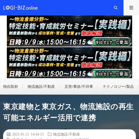
独自取材
物流施設/不動産
災害/事故/不祥事
テクノロジー/製品
東京建物と東京ガス、物流施設の再生
可能エネルギー活用で連携
2021.01.13 14:44:15
物流施設/不動産