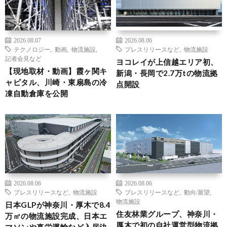
2026.08.07
2026.08.06
テクノロジー
,
動画
,
物流施設
,
プレスリリースなど
,
物流施設
記者会見など
ヨコレイが上信越エリア初、
【現地取材・動画】霞ヶ関キ
新潟・長岡で2.7万tの物流拠
ャピタル、川崎・東扇島の冷
点開設
凍自動倉庫を公開
2026.08.06
2026.08.06
プレスリリースなど
,
物流施設
プレスリリースなど
,
動向/展望
,
物流施設
日本GLPが神奈川・厚木で8.4
住友林業グループ、神奈川・
万㎡の物流施設完成、日本エ
厚木で初の自社運営型物流拠