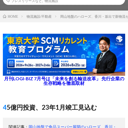
プレスリリースなど
,
物流施設
物流施設/不動産
岡山地盤のハローズ、香川・坂出で新物流
HOME
月刊LOGI-BIZ 7月号は「未来を創る輸送改革」 先行企業の
生存戦略を徹底取材
45億円投資、23年1月竣工見込む
関連記事：
岡山地盤で食品スーパー展開のハローズ、香川・