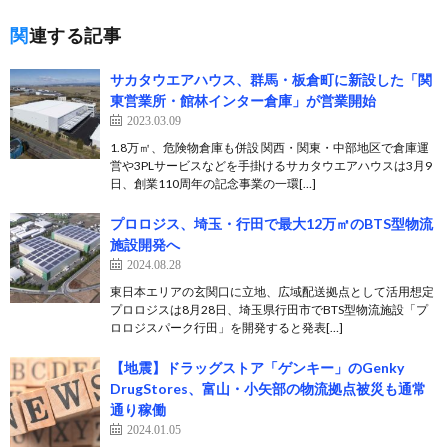
関連する記事
サカタウエアハウス、群馬・板倉町に新設した「関
東営業所・館林インター倉庫」が営業開始
2023.03.09
1.8万㎡、危険物倉庫も併設 関西・関東・中部地区で倉庫運
営や3PLサービスなどを手掛けるサカタウエアハウスは3月9
日、創業110周年の記念事業の一環[…]
プロロジス、埼玉・行田で最大12万㎡のBTS型物流
施設開発へ
2024.08.28
東日本エリアの玄関口に立地、広域配送拠点として活用想定
プロロジスは8月28日、埼玉県行田市でBTS型物流施設「プ
ロロジスパーク行田」を開発すると発表[…]
【地震】ドラッグストア「ゲンキー」のGenky
DrugStores、富山・小矢部の物流拠点被災も通常
通り稼働
2024.01.05