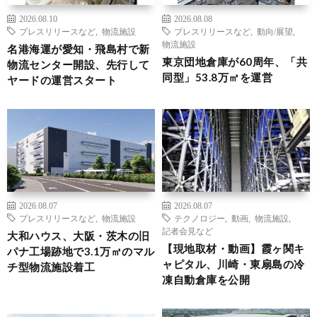
2026.08.10
2026.08.08
プレスリリースなど
,
物流施設
プレスリリースなど
,
動向/展望
,
物流施設
名港海運が愛知・飛島村で新
東京団地倉庫が60周年、「共
物流センター開設、先行して
同型」53.8万㎡を運営
ヤードの運営スタート
2026.08.07
2026.08.07
プレスリリースなど
,
物流施設
テクノロジー
,
動画
,
物流施設
,
記者会見など
大和ハウス、大阪・茨木の旧
【現地取材・動画】霞ヶ関キ
パナ工場跡地で3.1万㎡のマル
ャピタル、川崎・東扇島の冷
チ型物流施設着工
凍自動倉庫を公開