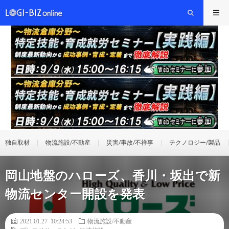
独自取材
物流施設/不動産
災害/事故/不祥事
テクノロジー/製品
岡山地盤のハローズ、香川・坂出で新
物流センター開設を発表
2021.01.27 10:24:53
物流施設/不動産