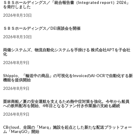
ＳＢＳホールディングス／「統合報告書（Integrated report）2026」
を発行しました
2026年8月10日
ＳＢＳホールディングス／DEI座談会を開催
2026年8月10日
両備システムズ、物流自動化システムを手掛ける 株式会社APTを子会社
化
2026年8月9日
Shippio、「輸送中の商品」の可視化をInvoiceのAI-OCRで自動化する新
機能を提供開始
2026年8月9日
栗林商船／夏の安全運航を支えるため熱中症対策を強化。今年から船員
への飲料配布を開始、4年目となるファン付き作業服の支給も継続
2026年8月9日
CBcloud、全国の「Marq」施設を起点とした新たな配送プラットフォー
ム「MarqGO」開始