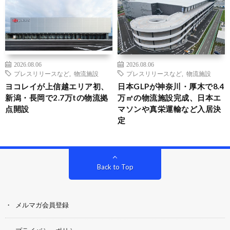
2026.08.06
2026.08.06
プレスリリースなど
,
物流施設
プレスリリースなど
,
物流施設
ヨコレイが上信越エリア初、
日本GLPが神奈川・厚木で8.4
新潟・長岡で2.7万tの物流拠
万㎡の物流施設完成、日本エ
点開設
マソンや真栄運輸など入居決
定
Back to Top
メルマガ会員登録