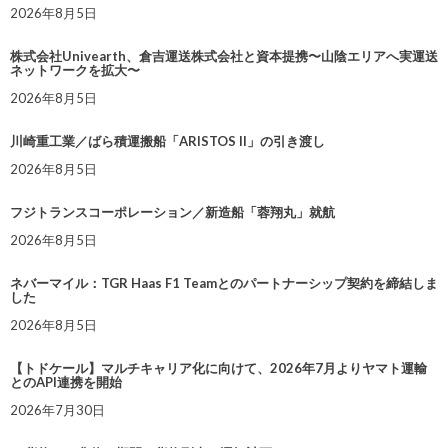
2026年8月5日
株式会社Univearth、倉吉運送株式会社と資本提携〜山陰エリアへ実運送
ネットワークを拡大〜
2026年8月5日
川崎重工業／ばら積運搬船「ARISTOS II」の引き渡し
2026年8月5日
フジトランスコーポレーション／新造船「蓉翔丸」就航
2026年8月5日
ネバーマイル：TGR Haas F1 Teamとのパートナーシップ契約を締結しま
した
2026年8月5日
【トドケール】マルチキャリア化に向けて、2026年7月よりヤマト運輸
とのAPI連携を開始
2026年7月30日