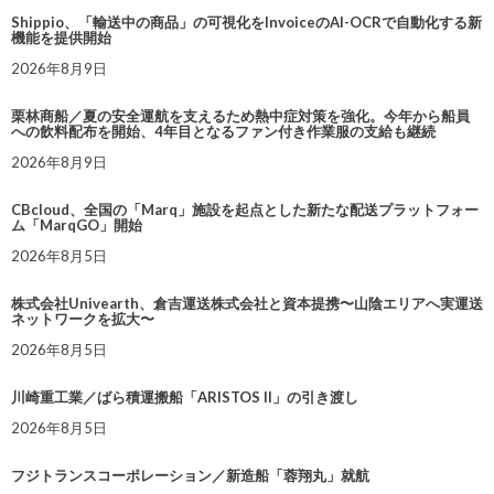
Shippio、「輸送中の商品」の可視化をInvoiceのAI-OCRで自動化する新
機能を提供開始
2026年8月9日
栗林商船／夏の安全運航を支えるため熱中症対策を強化。今年から船員
への飲料配布を開始、4年目となるファン付き作業服の支給も継続
2026年8月9日
CBcloud、全国の「Marq」施設を起点とした新たな配送プラットフォー
ム「MarqGO」開始
2026年8月5日
株式会社Univearth、倉吉運送株式会社と資本提携〜山陰エリアへ実運送
ネットワークを拡大〜
2026年8月5日
川崎重工業／ばら積運搬船「ARISTOS II」の引き渡し
2026年8月5日
フジトランスコーポレーション／新造船「蓉翔丸」就航