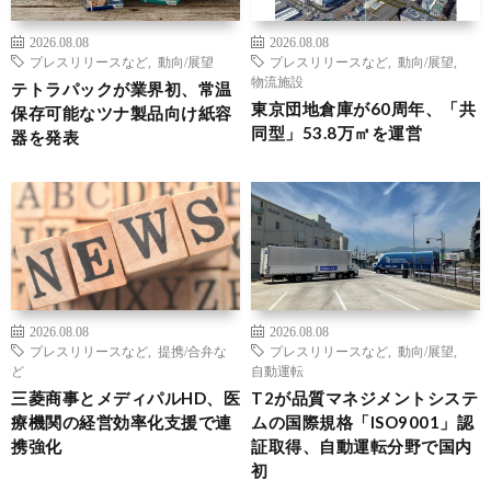
2026.08.08
2026.08.08
プレスリリースなど
,
動向/展望
プレスリリースなど
,
動向/展望
,
物流施設
テトラパックが業界初、常温
東京団地倉庫が60周年、「共
保存可能なツナ製品向け紙容
同型」53.8万㎡を運営
器を発表
2026.08.08
2026.08.08
プレスリリースなど
,
提携/合弁な
プレスリリースなど
,
動向/展望
,
ど
自動運転
三菱商事とメディパルHD、医
T2が品質マネジメントシステ
療機関の経営効率化支援で連
ムの国際規格「ISO9001」認
携強化
証取得、自動運転分野で国内
初