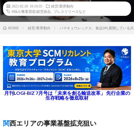
2021.02.18 16:14:35
経営/業界動向
M&A/事業買収/経営統合
,
プレスリリースなど
経営/業界動向
ハマキョウレックス、食品3PL展開している
HOME
月刊LOGI-BIZ 7月号は「未来を創る輸送改革」 先行企業の
生存戦略を徹底取材
関西エリアの事業基盤拡充狙い