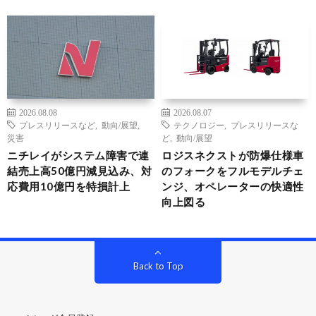
2026.08.08
2026.08.07
プレスリリースなど
,
動向/展望
,
テクノロジー
,
プレスリリースな
災害
ど
,
動向/展望
ニチレイがシステム障害で連
ロジスネクストが防爆仕様車
結売上高50億円減見込み、対
のフォークをフルモデルチェ
応費用10億円を特損計上
ンジ、オペレーターの快適性
向上図る
Back to Top