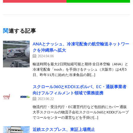
関連する記事
ANAとナッシュ、冷凍宅配食の航空輸送ネットワー
クを沖縄県へ拡大
2024.04.06
輸送時間を最大2日間短縮可能と期待 全日本空輸（ANA）と
冷凍宅配食「nosh」を手掛けるナッシュ（大阪市）は4月5
日、昨年11月に始めた冷凍食品の新[…]
スクロール360とKDDIエボルバ、EC・通販事業者
向けフルフィルメント領域で業務提携
2023.06.22
物流代行・受注代行・EC運営代行など包括的にカバー 通販
大手スクロールの物流子会社スクロール360とKDDIグループ
でコールセンターの運営などを手掛け[…]
近鉄エクスプレス、東証上場廃止