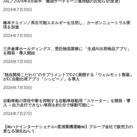
JAL／2026年8月前半 燃油サーチャージ適用額のお知らせ(変更)
2026年7月30日
椿本チエイン／再生可能エネルギーを活用し、カーボンニュートラル実
現を加速
2026年7月30日
三井倉庫ホールディングス、受託物流業務に 「生成AI出荷検品アプリ」
を開発・導入開始
2026年7月30日
“独自開発こだわり”のサプリメントでD2C展開する「ウェルモット製薬」
がEC自動出荷アプリ「シッピーノ」を導入
2026年7月30日
自動車船の荷役中断を抑制する自動車移動用「スケーター」を開発・導
入 ～自力走行できない車両を約5分で移動可能に～
2026年7月27日
【㈱ハナインターナショナル×星清重機運輸㈱】グループ会社で販売力の
更なる強化ねらう