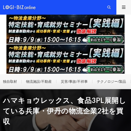
独自取材
物流施設/不動産
災害/事故/不祥事
テクノロジー/製品
ハマキョウレックス、食品3PL展開し
ている兵庫・伊丹の物流企業2社を買
収