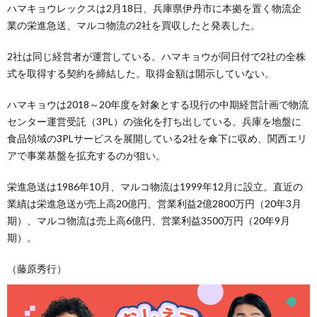
ハマキョウレックスは2月18日、兵庫県伊丹市に本拠を置く物流企
業の栄進急送、マルコ物流の2社を買収したと発表した。
2社は同じ経営者が運営している。ハマキョウが同日付で2社の全株
式を取得する契約を締結した。取得金額は開示していない。
ハマキョウは2018～20年度を対象とする現行の中期経営計画で物流
センター運営受託（3PL）の強化を打ち出している。兵庫を地盤に
食品領域の3PLサービスを展開している2社を傘下に収め、関西エリ
アで事業基盤を拡充するのが狙い。
栄進急送は1986年10月、マルコ物流は1999年12月に設立。直近の
業績は栄進急送が売上高20億円、営業利益2億2800万円（20年3月
期）、マルコ物流は売上高6億円、営業利益3500万円（20年9月
期）。
（藤原秀行）