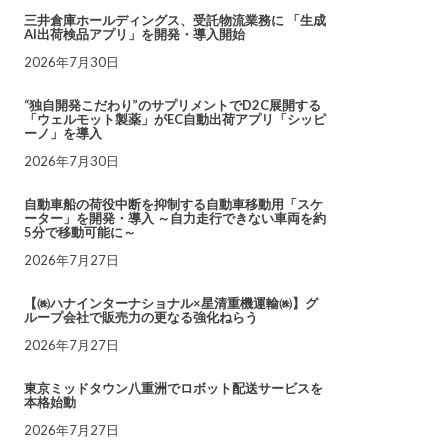
三井倉庫ホールディングス、受託物流業務に 「生成
AI出荷検品アプリ」を開発・導入開始
2026年7月30日
“独自開発こだわり”のサプリメントでD2C展開する
「ウェルモット製薬」がEC自動出荷アプリ「シッピ
ーノ」を導入
2026年7月30日
自動車船の荷役中断を抑制する自動車移動用「スケ
ーター」を開発・導入 ～自力走行できない車両を約
5分で移動可能に～
2026年7月27日
【㈱ハナインターナショナル×星清重機運輸㈱】グ
ループ会社で販売力の更なる強化ねらう
2026年7月27日
東京ミッドタウン八重洲でロボット配送サービスを
本格始動
2026年7月27日