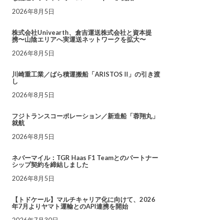
2026年8月5日
株式会社Univearth、倉吉運送株式会社と資本提
携〜山陰エリアへ実運送ネットワークを拡大〜
2026年8月5日
川崎重工業／ばら積運搬船「ARISTOS II」の引き渡
し
2026年8月5日
フジトランスコーポレーション／新造船「蓉翔丸」
就航
2026年8月5日
ネバーマイル：TGR Haas F1 Teamとのパートナー
シップ契約を締結しました
2026年8月5日
【トドケール】マルチキャリア化に向けて、2026
年7月よりヤマト運輸とのAPI連携を開始
2026年7月30日