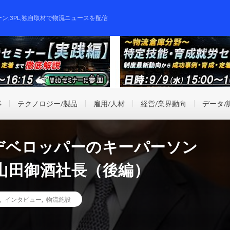
ーン,3PL,独自取材で物流ニュースを配信
事
テクノロジー/製品
雇用/人材
経営/業界動向
データ/
デベロッパーのキーパーソン
山田御酒社長（後編）
,
インタビュー
,
物流施設