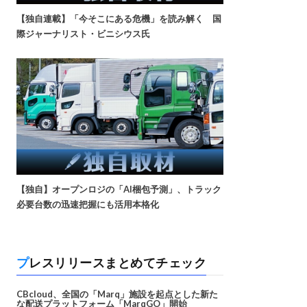
【独自連載】「今そこにある危機」を読み解く 国
際ジャーナリスト・ビニシウス氏
【独自】オープンロジの「AI梱包予測」、トラック
必要台数の迅速把握にも活用本格化
プレスリリースまとめてチェック
CBcloud、全国の「Marq」施設を起点とした新た
な配送プラットフォーム「MarqGO」開始