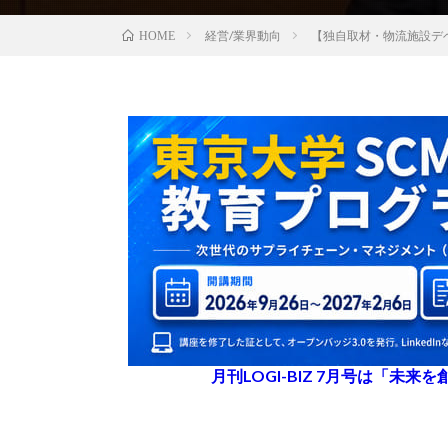
経営/業界動向
【独自取材・物流施設デ
HOME
月刊LOGI-BIZ 7月号は「未