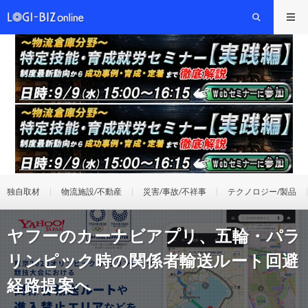
独自取材
物流施設/不動産
災害/事故/不祥事
テクノロジー/製品
ヤフーのカーナビアプリ、五輪・パラ
リンピック時の関係者輸送ルート回避
経路提案へ