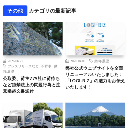
その他
カテゴリの最新記事
2026.06.25
2026.04.01
動向/展望
プレスリリースなど
,
不祥事
,
動
弊社公式ウェブサイトを全面
向/展望
リニューアルいたしました：
公取委、荷主779社に荷待ち
「LOGI-BIZ」の魅力をお伝え
など独禁法上の問題行為と注
いたします！
意喚起文書送付