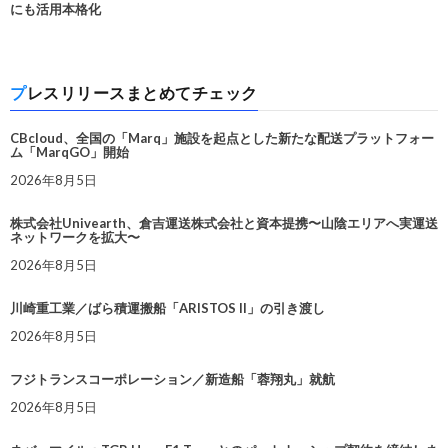
にも活用本格化
プレスリリースまとめてチェック
CBcloud、全国の「Marq」施設を起点とした新たな配送プラットフォー
ム「MarqGO」開始
2026年8月5日
株式会社Univearth、倉吉運送株式会社と資本提携〜山陰エリアへ実運送
ネットワークを拡大〜
2026年8月5日
川崎重工業／ばら積運搬船「ARISTOS II」の引き渡し
2026年8月5日
フジトランスコーポレーション／新造船「蓉翔丸」就航
2026年8月5日