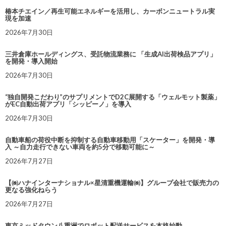
椿本チエイン／再生可能エネルギーを活用し、カーボンニュートラル実
現を加速
2026年7月30日
三井倉庫ホールディングス、受託物流業務に 「生成AI出荷検品アプリ」
を開発・導入開始
2026年7月30日
“独自開発こだわり”のサプリメントでD2C展開する「ウェルモット製薬」
がEC自動出荷アプリ「シッピーノ」を導入
2026年7月30日
自動車船の荷役中断を抑制する自動車移動用「スケーター」を開発・導
入 ～自力走行できない車両を約5分で移動可能に～
2026年7月27日
【㈱ハナインターナショナル×星清重機運輸㈱】グループ会社で販売力の
更なる強化ねらう
2026年7月27日
東京ミッドタウン八重洲でロボット配送サービスを本格始動