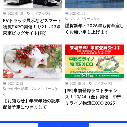
2026.01.09
タイアップ2
2026.01.01
プレスリリースなど
EVトラック展示などスマート
謹賀新年・2026年も何卒宜し
物流EXPO開催！1/21～23＠
くお願い申し上げます
東京ビッグサイト[PR]
2025.12.25
2025.10.06
タイアップ2
その他の記事
,
プレスリリースな
[PR]事前登録ラストチャン
ど
ス！10/24（金）開催「中部
【お知らせ】年末年始の記事
ミライノ物流EXCO 2025」
配信予定につきまして