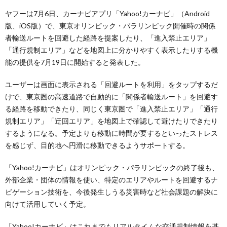
ヤフーは7月6日、カーナビアプリ「Yahoo!カーナビ」（Android
版、iOS版）で、東京オリンピック・パラリンピック開催時の関係
者輸送ルートを回避した経路を提案したり、「進入禁止エリア」
「通行規制エリア」などを地図上に分かりやすく表示したりする機
能の提供を7月19日に開始すると発表した。
ユーザーは画面に表示される「回避ルートを利用」をタップするだ
けで、東京圏の高速道路で自動的に「関係者輸送ルート」を回避す
る経路を移動できたり、同じく東京圏で「進入禁止エリア」「通行
規制エリア」「迂回エリア」を地図上で確認して避けたりできたり
するようになる。予定よりも移動に時間が要するといったストレス
を感じず、目的地へ円滑に移動できるようサポートする。
「Yahoo!カーナビ」はオリンピック・パラリンピックの終了後も、
外部企業・団体の情報を使い、特定のエリアやルートを回避するナ
ビゲーション技術を、今後発生しうる災害時など社会課題の解決に
向けて活用していく予定。
「Yahoo!カーナビ」はこれまでもリアルタイムな交通規制情報を基