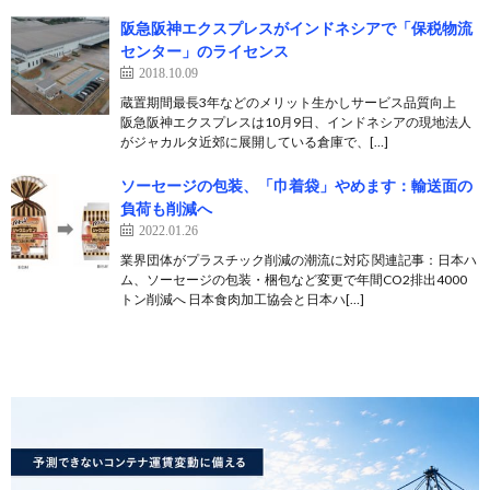
阪急阪神エクスプレスがインドネシアで「保税物流
センター」のライセンス
2018.10.09
蔵置期間最長3年などのメリット生かしサービス品質向上
阪急阪神エクスプレスは10月9日、インドネシアの現地法人
がジャカルタ近郊に展開している倉庫で、[…]
ソーセージの包装、「巾着袋」やめます：輸送面の
負荷も削減へ
2022.01.26
業界団体がプラスチック削減の潮流に対応 関連記事：日本ハ
ム、ソーセージの包装・梱包など変更で年間CO2排出4000
トン削減へ 日本食肉加工協会と日本ハ[…]