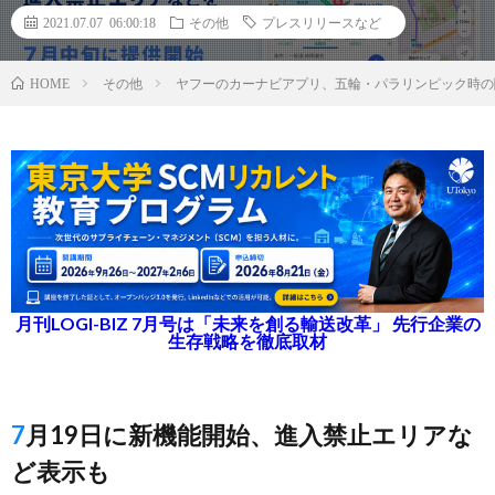
2021.07.07 06:00:18
その他
プレスリリースなど
その他
ヤフーのカーナビアプリ、五輪・パラリンピック時の
HOME
月刊LOGI-BIZ 7月号は「未来を創る輸送改革」 先行企業の
生存戦略を徹底取材
7月19日に新機能開始、進入禁止エリアな
ど表示も