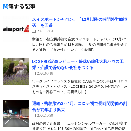
関連する記事
スイスポートジャパン、「12月以降の時間外労働拒
否」を回避
2023.12.04
労組と36協定再締結で合意 スイスポートジャパンは11月29
日、同社の労働組合が12月以降、一切の時間外労働を拒否す
ると通告してきた件について、労使間[…]
LOGI-BIZ記事レビュー・箸休め編④大和ハウス工
業・介護で辞めない会社をつくる
2020.03.16
ワークライフバランスを積極的に支援 ※この記事は月刊ロジ
スティクス・ビジネス（LOGI-BIZ）2015年9月号で紹介した
ものを一部修正の上、再掲載し[…]
運輸・郵便業の3～4月、コロナ禍で長時間労働の割
合が前年より拡大
2020.10.30
政府の過労死白書、「エッセンシャルワーカー」の負担増浮
き彫りに 政府は10月30日の閣議で、過労死・過労自殺の現