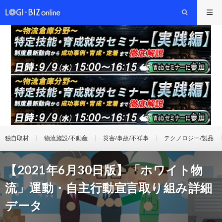
独自取材
物流施設/不動産
災害/事故/不祥事
テクノロジー/製品
【2021年6月30日版】「ホワイト物
流」運動・自主行動宣言取り組み詳細
データ