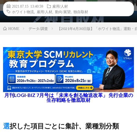
2021.07.15 13:40:59
雇用/人材
ホワイト物流
,
雇用/人材
,
動向/展望
,
独自取材
データ/調査
【2021年6月30日版】「ホワイト物流」運動
HOME
月刊LOGI-BIZ 7月号は「未来を創る輸送改革」 先行企業の
生存戦略を徹底取材
選択した項目ごとに集計、業種別分類