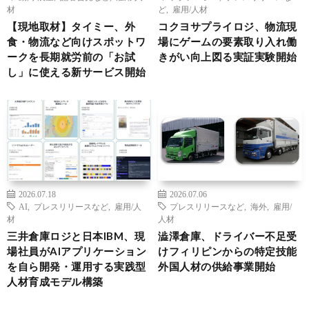
材
ど
,
雇用/人材
【現地取材】タイミー、外
コクヨサプライロジ、物流現
食・物流など向けスポットワ
場にゲームの要素取り入れ働
ークを長期就労前の「お試
きがい向上図る実証実験開始
し」に使える新サービス開始
2026.07.18
2026.07.06
AI
,
プレスリリースなど
,
雇用/人
プレスリリースなど
,
海外
,
雇用/
材
人材
三井倉庫ロジと日本IBM、現
澁澤倉庫、ドライバー不足受
場社員がAIアプリケーション
けフィリピンからの特定技能
を自ら開発・運用する実践型
外国人材の供給事業開始
人材育成モデル構築