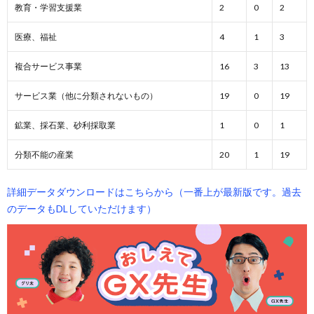
教育・学習支援業
2
0
2
医療、福祉
4
1
3
複合サービス事業
16
3
13
サービス業（他に分類されないもの）
19
0
19
鉱業、採石業、砂利採取業
1
0
1
分類不能の産業
20
1
19
詳細データダウンロードはこちらから（一番上が最新版です。過去
のデータもDLしていただけます）