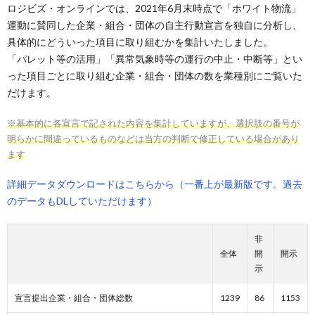
ロジビズ・オンラインでは、2021年6月末時点で「ホワイト物流」
運動に賛同した企業・組合・団体の自主行動宣言を独自に分析し、
具体的にどういった項目に取り組むかを集計いたしました。
「パレット等の活用」「異常気象時等の運行の中止・中断等」とい
った項目ごとに取り組む企業・組合・団体の数を業種別にご覧いた
だけます。
※基本的に各宣言で記された内容を集計していますが、選択肢の番号が
明らかに間違っているものなどは当方の判断で修正している場合があり
ます
詳細データダウンロードはこちらから（一番上が最新版です。過去
のデータもDLしていただけます）
非
全体
開
開示
示
宣言提出企業・組合・団体総数
1239
86
1153