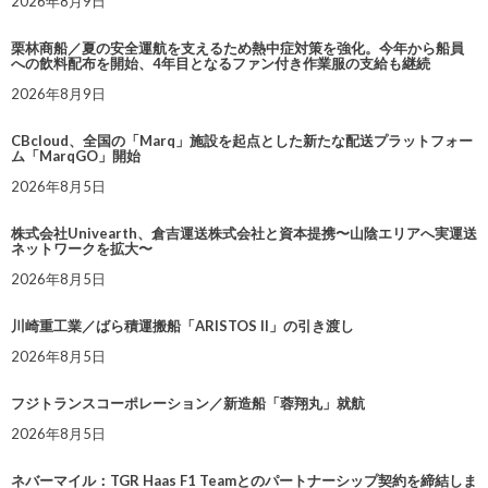
2026年8月9日
栗林商船／夏の安全運航を支えるため熱中症対策を強化。今年から船員
への飲料配布を開始、4年目となるファン付き作業服の支給も継続
2026年8月9日
CBcloud、全国の「Marq」施設を起点とした新たな配送プラットフォー
ム「MarqGO」開始
2026年8月5日
株式会社Univearth、倉吉運送株式会社と資本提携〜山陰エリアへ実運送
ネットワークを拡大〜
2026年8月5日
川崎重工業／ばら積運搬船「ARISTOS II」の引き渡し
2026年8月5日
フジトランスコーポレーション／新造船「蓉翔丸」就航
2026年8月5日
ネバーマイル：TGR Haas F1 Teamとのパートナーシップ契約を締結しま