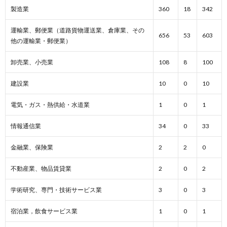
製造業
360
18
342
運輸業、郵便業（道路貨物運送業、倉庫業、その
656
53
603
他の運輸業・郵便業）
卸売業、小売業
108
8
100
建設業
10
0
10
電気・ガス・熱供給・水道業
1
0
1
情報通信業
34
0
33
金融業、保険業
2
2
0
不動産業、物品賃貸業
2
0
2
学術研究、専門・技術サービス業
3
0
3
宿泊業，飲食サービス業
1
0
1