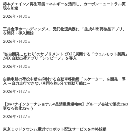
椿本チエイン／再生可能エネルギーを活用し、カーボンニュートラル実
現を加速
2026年7月30日
三井倉庫ホールディングス、受託物流業務に 「生成AI出荷検品アプリ」
を開発・導入開始
2026年7月30日
“独自開発こだわり”のサプリメントでD2C展開する「ウェルモット製薬」
がEC自動出荷アプリ「シッピーノ」を導入
2026年7月30日
自動車船の荷役中断を抑制する自動車移動用「スケーター」を開発・導
入 ～自力走行できない車両を約5分で移動可能に～
2026年7月27日
【㈱ハナインターナショナル×星清重機運輸㈱】グループ会社で販売力の
更なる強化ねらう
2026年7月27日
東京ミッドタウン八重洲でロボット配送サービスを本格始動