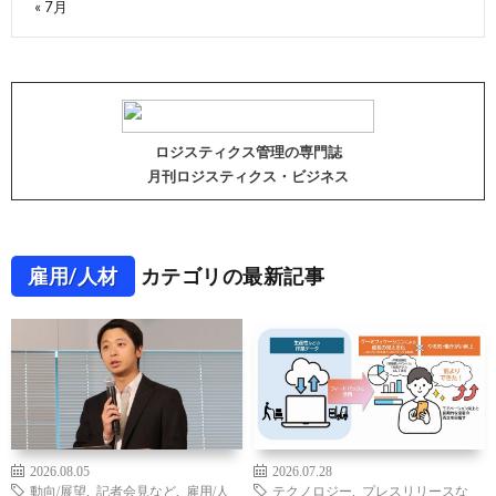
« 7月
ロジスティクス管理の専門誌
月刊ロジスティクス・ビジネス
雇用/人材
カテゴリの最新記事
2026.08.05
2026.07.28
動向/展望
,
記者会見など
,
雇用/人
テクノロジー
,
プレスリリースな