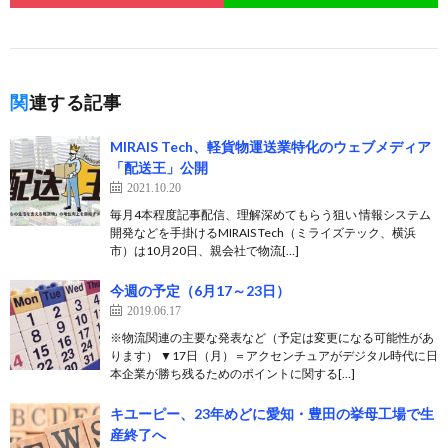
関連する記事
MIRAIS Tech、軽貨物運送業特化のウェブメディア
「配送王」公開
2021.10.20
毎月4本程度記事配信、理解深めてもらう狙い 情報システム
開発などを手掛けるMIRAIS Tech（ミライズテック、横浜
市）は10月20日、親会社で物流[…]
今週の予定（6月17～23日）
2019.06.17
※物流関連の主要な発表など（予定は変更になる可能性があ
ります） ▼17日（月）＝アクセンチュアがデジタル時代に日
本企業が勝ち残るためのポイントに関する[…]
キユーピー、23年めどに愛知・豊田の挙母工場で生
産終了へ