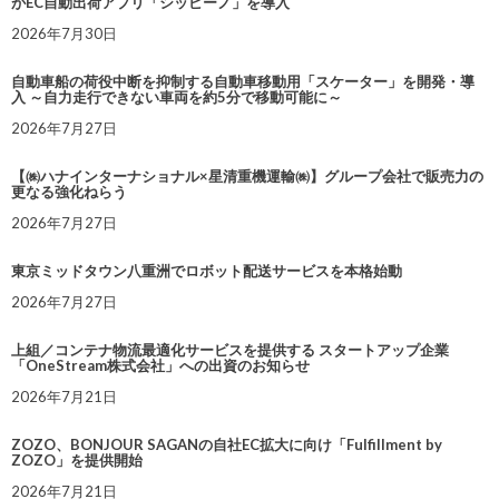
がEC自動出荷アプリ「シッピーノ」を導入
2026年7月30日
自動車船の荷役中断を抑制する自動車移動用「スケーター」を開発・導
入 ～自力走行できない車両を約5分で移動可能に～
2026年7月27日
【㈱ハナインターナショナル×星清重機運輸㈱】グループ会社で販売力の
更なる強化ねらう
2026年7月27日
東京ミッドタウン八重洲でロボット配送サービスを本格始動
2026年7月27日
上組／コンテナ物流最適化サービスを提供する スタートアップ企業
「OneStream株式会社」への出資のお知らせ
2026年7月21日
ZOZO、BONJOUR SAGANの自社EC拡大に向け「Fulfillment by
ZOZO」を提供開始
2026年7月21日