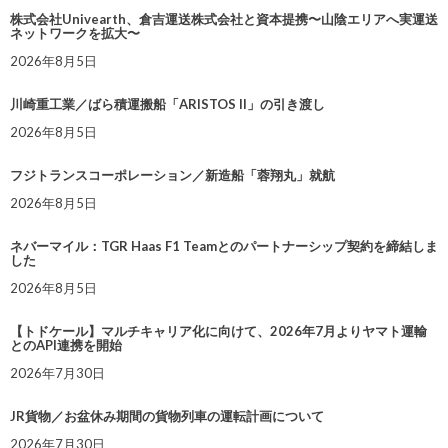
株式会社Univearth、倉吉運送株式会社と資本提携〜山陰エリアへ実運送
ネットワークを拡大〜
2026年8月5日
川崎重工業／ばら積運搬船「ARISTOS II」の引き渡し
2026年8月5日
フジトランスコーポレーション／新造船「蓉翔丸」就航
2026年8月5日
ネバーマイル：TGR Haas F1 Teamとのパートナーシップ契約を締結しま
した
2026年8月5日
【トドケール】マルチキャリア化に向けて、2026年7月よりヤマト運輸
とのAPI連携を開始
2026年7月30日
JR貨物／お盆休み期間の貨物列車の運転計画について
2026年7月30日