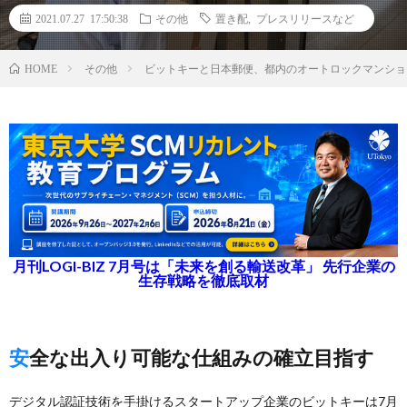
2021.07.27 17:50:38
その他
置き配
,
プレスリリースなど
その他
ビットキーと日本郵便、都内のオートロックマンショ
HOME
月刊LOGI-BIZ 7月号は「未来を創る輸送改革」 先行企業の
生存戦略を徹底取材
安全な出入り可能な仕組みの確立目指す
デジタル認証技術を手掛けるスタートアップ企業のビットキーは7月