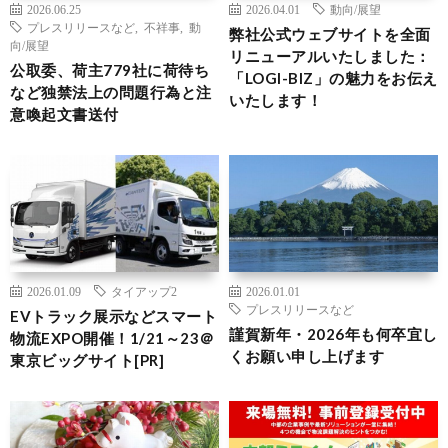
2026.06.25
2026.04.01
動向/展望
プレスリリースなど
,
不祥事
,
動
弊社公式ウェブサイトを全面
向/展望
リニューアルいたしました：
公取委、荷主779社に荷待ち
「LOGI-BIZ」の魅力をお伝え
など独禁法上の問題行為と注
いたします！
意喚起文書送付
2026.01.09
タイアップ2
2026.01.01
プレスリリースなど
EVトラック展示などスマート
謹賀新年・2026年も何卒宜し
物流EXPO開催！1/21～23＠
くお願い申し上げます
東京ビッグサイト[PR]