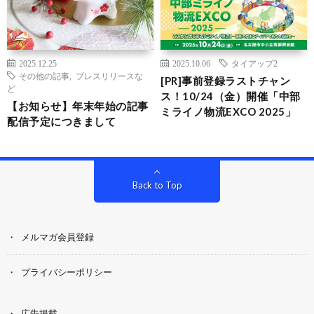
2025.12.25
2025.10.06
タイアップ2
その他の記事
,
プレスリリースな
[PR]事前登録ラストチャン
ど
ス！10/24（金）開催「中部
【お知らせ】年末年始の記事
ミライノ物流EXCO 2025」
配信予定につきまして
Back to Top
メルマガ会員登録
プライバシーポリシー
広告掲載