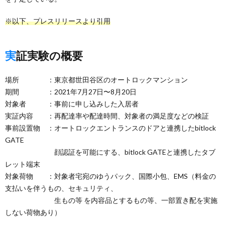
※以下、プレスリリースより引用
実証実験の概要
場所 ：東京都世田谷区のオートロックマンション
期間 ：2021年7月27日〜8月20日
対象者 ：事前に申し込みした入居者
実証内容 ：再配達率や配達時間、対象者の満足度などの検証
事前設置物 ：オートロックエントランスのドアと連携したbitlock
GATE
顔認証を可能にする、bitlock GATEと連携したタブ
レット端末
対象荷物 ：対象者宅宛のゆうパック、国際小包、EMS（料金の
支払いを伴うもの、セキュリティ、
生もの等 を内容品とするもの等、一部置き配を実施
しない荷物あり）