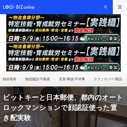
独自取材
物流施設/不動産
災害/事故/不祥事
テクノロジー/製品
ビットキーと日本郵便、都内のオート
ロックマンションで顔認証使った置
き配実験