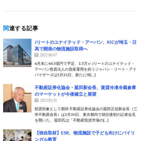
関連する記事
Jリートのユナイテッド・アーバン、KICが埼玉・日
高で開発の物流施設取得へ
2022.06.07
6月末に44.5億円で予定、1.5万㎡ Jリートのユナイテッド・
アーバン投資法人の資産運用を担うジャパン・リート・アド
バイザーズは5月31日、新たに埼[…]
不動産証券化協会・菰田新会長、賃貸冷凍冷蔵倉庫
のマーケットが今後確立と展望
2023.05.31
投資対象として期待 不動産証券化協会の菰田正信新会長（三
井不動産会長）は5月30日、東京都内で就任後初の記者会見
を開いた。 菰田氏は「不動産投資市場の[…]
【独自取材】ESR、物流施設で子ども向けにバイリ
ンガル教育