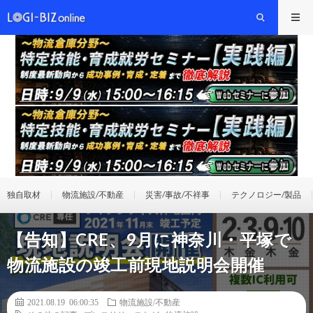
独自取材
物流施設/不動産
災害/事故/不祥事
テクノロジー/製品
【告知】CRE、9月に神奈川・平塚で
物流施設の竣工前現地説明会開催
2021.08.19 06:00:35
物流施設/不動産