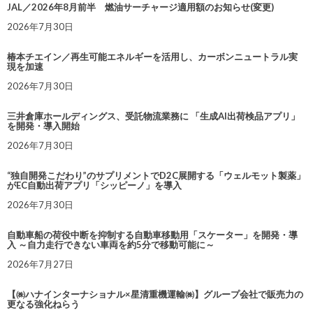
JAL／2026年8月前半 燃油サーチャージ適用額のお知らせ(変更)
2026年7月30日
椿本チエイン／再生可能エネルギーを活用し、カーボンニュートラル実
現を加速
2026年7月30日
三井倉庫ホールディングス、受託物流業務に 「生成AI出荷検品アプリ」
を開発・導入開始
2026年7月30日
“独自開発こだわり”のサプリメントでD2C展開する「ウェルモット製薬」
がEC自動出荷アプリ「シッピーノ」を導入
2026年7月30日
自動車船の荷役中断を抑制する自動車移動用「スケーター」を開発・導
入 ～自力走行できない車両を約5分で移動可能に～
2026年7月27日
【㈱ハナインターナショナル×星清重機運輸㈱】グループ会社で販売力の
更なる強化ねらう