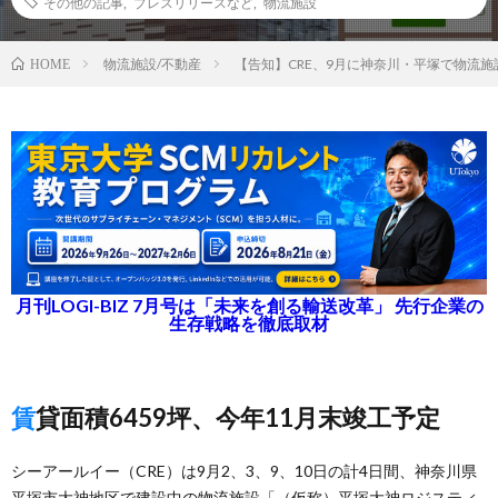
その他の記事
,
プレスリリースなど
,
物流施設
物流施設/不動産
【告知】CRE、9月に神奈川・平塚で物流
HOME
月刊LOGI-BIZ 7月号は「未来を創る輸送改革」 先行企業の
生存戦略を徹底取材
賃貸面積6459坪、今年11月末竣工予定
シーアールイー（CRE）は9月2、3、9、10日の計4日間、神奈川県
平塚市大神地区で建設中の物流施設「（仮称）平塚大神ロジスティ