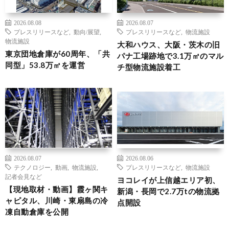
2026.08.08
2026.08.07
プレスリリースなど
,
動向/展望
,
プレスリリースなど
,
物流施設
物流施設
大和ハウス、大阪・茨木の旧
東京団地倉庫が60周年、「共
パナ工場跡地で3.1万㎡のマル
同型」53.8万㎡を運営
チ型物流施設着工
2026.08.07
2026.08.06
テクノロジー
,
動画
,
物流施設
,
プレスリリースなど
,
物流施設
記者会見など
ヨコレイが上信越エリア初、
【現地取材・動画】霞ヶ関キ
新潟・長岡で2.7万tの物流拠
ャピタル、川崎・東扇島の冷
点開設
凍自動倉庫を公開