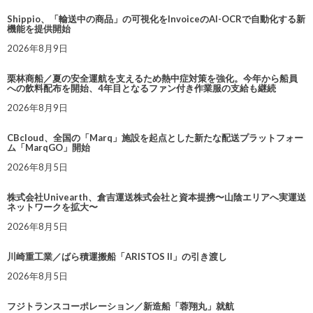
Shippio、「輸送中の商品」の可視化をInvoiceのAI-OCRで自動化する新
機能を提供開始
2026年8月9日
栗林商船／夏の安全運航を支えるため熱中症対策を強化。今年から船員
への飲料配布を開始、4年目となるファン付き作業服の支給も継続
2026年8月9日
CBcloud、全国の「Marq」施設を起点とした新たな配送プラットフォー
ム「MarqGO」開始
2026年8月5日
株式会社Univearth、倉吉運送株式会社と資本提携〜山陰エリアへ実運送
ネットワークを拡大〜
2026年8月5日
川崎重工業／ばら積運搬船「ARISTOS II」の引き渡し
2026年8月5日
フジトランスコーポレーション／新造船「蓉翔丸」就航