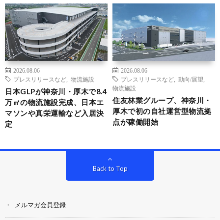
2026.08.06
2026.08.06
プレスリリースなど
,
物流施設
プレスリリースなど
,
動向/展望
,
物流施設
日本GLPが神奈川・厚木で8.4
住友林業グループ、神奈川・
万㎡の物流施設完成、日本エ
厚木で初の自社運営型物流拠
マソンや真栄運輸など入居決
点が稼働開始
定
Back to Top
メルマガ会員登録