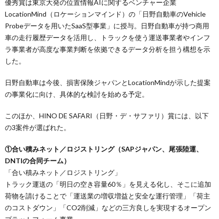
優秀賞は東京大発の位置情報AIに関するベンチャー企業
LocationMind（ロケーションマインド）の「日野自動車のVehicle
Probeデータを用いたSaaS型事業」に授与。日野自動車が持つ商用
車の走行履歴データを活用し、トラックを使う運送事業者やインフ
ラ事業者が高度な事業判断を依拠できるデータ分析を担う構想を示
した。
日野自動車は今後、損害保険ジャパンとLocationMindが示した提案
の事業化に向け、具体的な検討を始める予定。
このほか、HINO DE SAFARI（日野・デ・サファリ）賞には、以下
の3案件が選ばれた。
①合い積みネット／ロジストリング（SAPジャパン、尾張陸運、
DNTIの合同チーム）
「合い積みネット／ロジストリング」
トラック運送の「明日の空き容量60％」を見える化し、そこに追加
荷物を請けることで「運送業の増収増益と安全な運行管理」「荷主
のコストダウン」「CO2削減」などの三方良しを実現するオープン