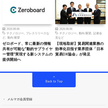
2026.08.06
2026.08.06
テクノロジー
,
プレスリリースな
テクノロジー
,
動向/展望
,
記者会
ど
,
動向/展望
見など
ゼロボード、常に最新の情報
【現地取材】貿易関連業務の
共有が可能な“動的サプライヤ
効率化目指す業界団体「日本
ー管理”実現する新システムの
貿易DX協会」が発足
提供開始へ
Back to Top
メルマガ会員登録