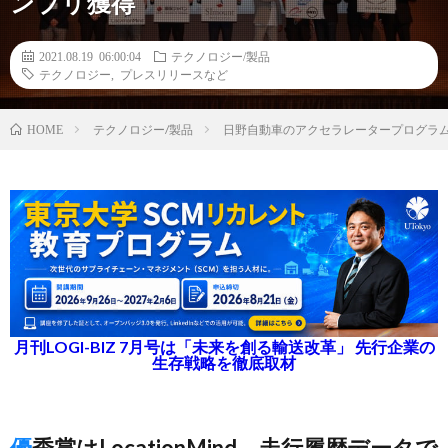
ンプリ獲得
2021.08.19 06:00:04
テクノロジー/製品
テクノロジー
,
プレスリリースなど
テクノロジー/製品
日野自動車のアクセラレータープログラ
HOME
月刊LOGI-BIZ 7月号は「未来を創る輸送改革」 先行企業の
生存戦略を徹底取材
優秀賞はLocationMind、走行履歴データで