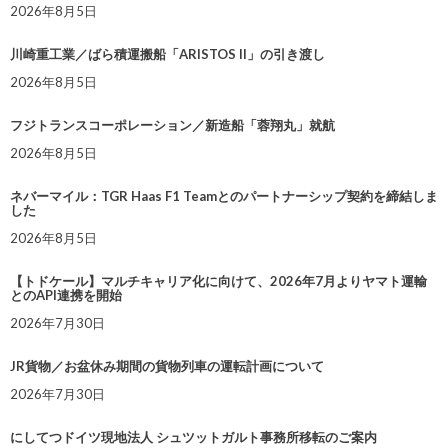
2026年8月5日
川崎重工業／ばら積運搬船「ARISTOS II」の引き渡し
2026年8月5日
フジトランスコーポレーション／新造船「蓉翔丸」就航
2026年8月5日
ネバーマイル：TGR Haas F1 Teamとのパートナーシップ契約を締結しま
した
2026年8月5日
【トドケール】マルチキャリア化に向けて、2026年7月よりヤマト運輸
とのAPI連携を開始
2026年7月30日
JR貨物／お盆休み期間の貨物列車の運転計画について
2026年7月30日
にしてつドイツ現地法人 シュツットガルト事務所移転のご案内