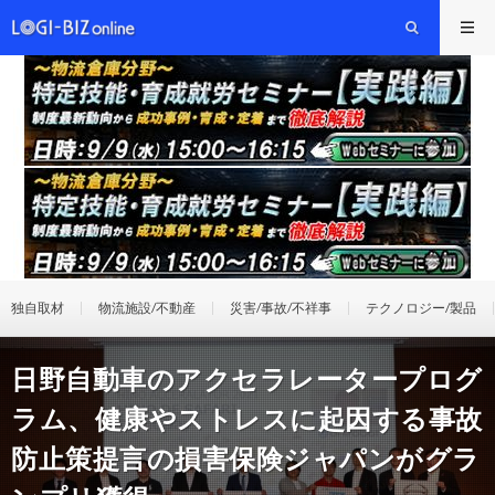
独自取材
物流施設/不動産
災害/事故/不祥事
テクノロジー/製品
日野自動車のアクセラレータープログ
ラム、健康やストレスに起因する事故
防止策提言の損害保険ジャパンがグラ