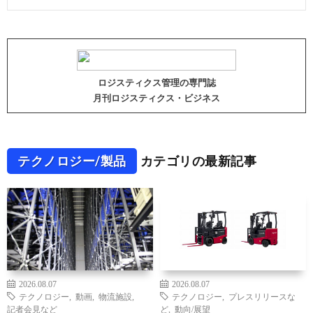
ロジスティクス管理の専門誌
月刊ロジスティクス・ビジネス
テクノロジー/製品
カテゴリの最新記事
2026.08.07
2026.08.07
テクノロジー
,
動画
,
物流施設
,
テクノロジー
,
プレスリリースな
記者会見など
ど
,
動向/展望