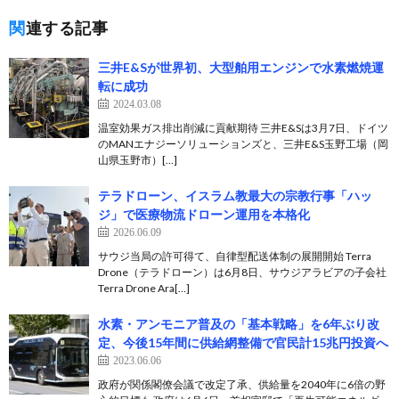
関連する記事
三井E&Sが世界初、大型舶用エンジンで水素燃焼運
転に成功
2024.03.08
温室効果ガス排出削減に貢献期待 三井E&Sは3月7日、ドイツ
のMANエナジーソリューションズと、三井E&S玉野工場（岡
山県玉野市）[…]
テラドローン、イスラム教最大の宗教行事「ハッ
ジ」で医療物流ドローン運用を本格化
2026.06.09
サウジ当局の許可得て、自律型配送体制の展開開始 Terra
Drone（テラドローン）は6月8日、サウジアラビアの子会社
Terra Drone Ara[…]
水素・アンモニア普及の「基本戦略」を6年ぶり改
定、今後15年間に供給網整備で官民計15兆円投資へ
2023.06.06
政府が関係閣僚会議で改定了承、供給量を2040年に6倍の野