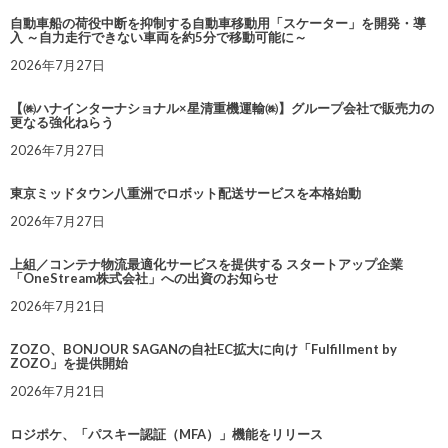
自動車船の荷役中断を抑制する自動車移動用「スケーター」を開発・導
入 ～自力走行できない車両を約5分で移動可能に～
2026年7月27日
【㈱ハナインターナショナル×星清重機運輸㈱】グループ会社で販売力の
更なる強化ねらう
2026年7月27日
東京ミッドタウン八重洲でロボット配送サービスを本格始動
2026年7月27日
上組／コンテナ物流最適化サービスを提供する スタートアップ企業
「OneStream株式会社」への出資のお知らせ
2026年7月21日
ZOZO、BONJOUR SAGANの自社EC拡大に向け「Fulfillment by
ZOZO」を提供開始
2026年7月21日
ロジポケ、「パスキー認証（MFA）」機能をリリース