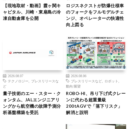
【現地取材・動画】霞ヶ関キ
ロジスネクストが防爆仕様車
ャピタル、川崎・東扇島の冷
のフォークをフルモデルチェ
凍自動倉庫を公開
ンジ、オペレーターの快適性
向上図る
2026.08.07
2026.08.06
テクノロジー
,
プレスリリースな
プレスリリースなど
,
ロボット
,
ど
動向/展望
量子技術のエー・スター・ク
ROBO-HI、吊り下げ式クレー
ォンタム、JALエンジニアリ
ンに代わる超重量級
ングから航空機の故障予測分
200tAGVで「落下リスク」
析基盤構築を受託
解消と説明