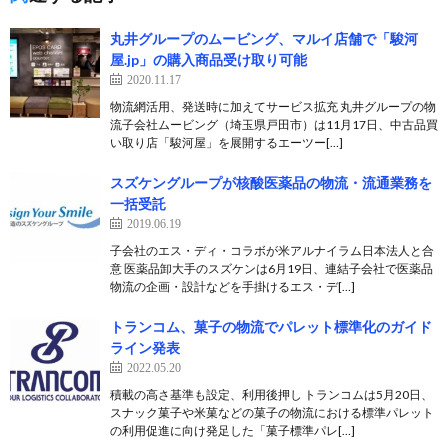
丸井グループのムービング、マルイ店舗で「駿河
屋.jp」の購入商品受け取り可能
2020.11.17
物流網活用、発送時に加えてサービス拡充 丸井グループの物
流子会社ムービング（埼玉県戸田市）は11月17日、中古品買
い取り店「駿河屋」を展開するエーツー[…]
スズケングループが核酸医薬品の物流・流通業務を
一括受託
2019.06.19
子会社のエス・ディ・コラボが米アルナイラム日本法人と合
意 医薬品卸大手のスズケンは6月19日、連結子会社で医薬品
物流の企画・設計などを手掛けるエス・デ[…]
トランコム、菓子の物流でパレット標準化のガイド
ライン発表
2022.05.20
積載の高さ基準も設定、利用後押し トランコムは5月20日、
スナック菓子や米菓などの菓子の物流における標準パレット
の利用促進に向け発足した「菓子標準パレ[…]