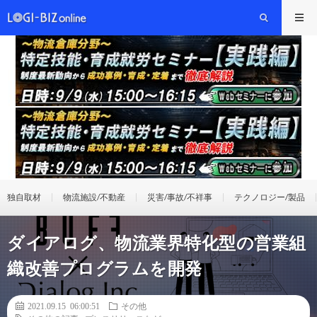
独自取材
物流施設/不動産
災害/事故/不祥事
テクノロジー/製品
ダイアログ、物流業界特化型の営業組
織改善プログラムを開発
2021.09.15 06:00:51
その他