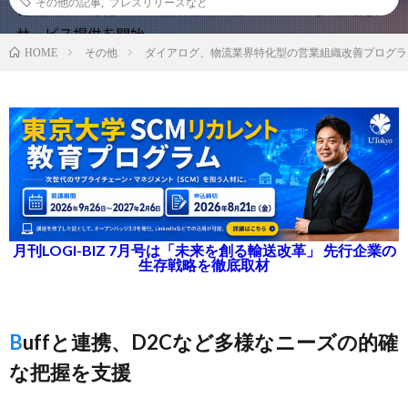
その他の記事
,
プレスリリースなど
その他
ダイアログ、物流業界特化型の営業組織改善プログラ
HOME
月刊LOGI-BIZ 7月号は「未来を創る輸送改革」 先行企業の
生存戦略を徹底取材
Buffと連携、D2Cなど多様なニーズの的確
な把握を支援