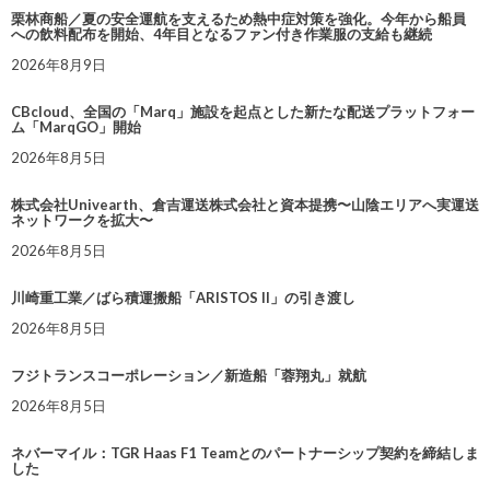
栗林商船／夏の安全運航を支えるため熱中症対策を強化。今年から船員
への飲料配布を開始、4年目となるファン付き作業服の支給も継続
2026年8月9日
CBcloud、全国の「Marq」施設を起点とした新たな配送プラットフォー
ム「MarqGO」開始
2026年8月5日
株式会社Univearth、倉吉運送株式会社と資本提携〜山陰エリアへ実運送
ネットワークを拡大〜
2026年8月5日
川崎重工業／ばら積運搬船「ARISTOS II」の引き渡し
2026年8月5日
フジトランスコーポレーション／新造船「蓉翔丸」就航
2026年8月5日
ネバーマイル：TGR Haas F1 Teamとのパートナーシップ契約を締結しま
した