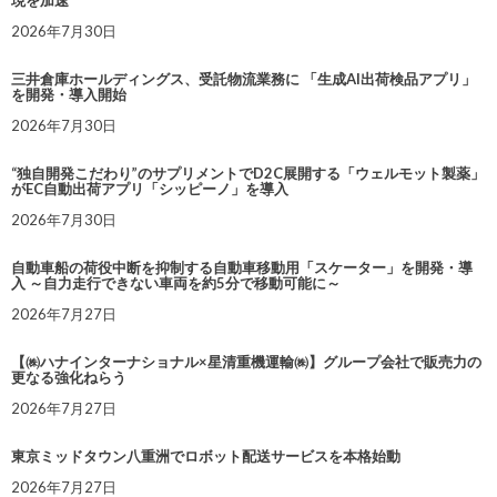
2026年7月30日
三井倉庫ホールディングス、受託物流業務に 「生成AI出荷検品アプリ」
を開発・導入開始
2026年7月30日
“独自開発こだわり”のサプリメントでD2C展開する「ウェルモット製薬」
がEC自動出荷アプリ「シッピーノ」を導入
2026年7月30日
自動車船の荷役中断を抑制する自動車移動用「スケーター」を開発・導
入 ～自力走行できない車両を約5分で移動可能に～
2026年7月27日
【㈱ハナインターナショナル×星清重機運輸㈱】グループ会社で販売力の
更なる強化ねらう
2026年7月27日
東京ミッドタウン八重洲でロボット配送サービスを本格始動
2026年7月27日