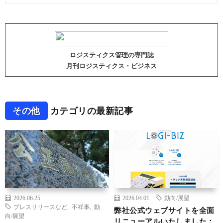
ロジスティクス管理の専門誌
月刊ロジスティクス・ビジネス
その他
カテゴリの最新記事
2026.06.25
2026.04.01
動向/展望
プレスリリースなど
,
不祥事
,
動
弊社公式ウェブサイトを全面
向/展望
リニューアルいたしました：