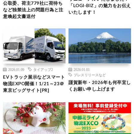
公取委、荷主779社に荷待ち
「LOGI-BIZ」の魅力をお伝え
など独禁法上の問題行為と注
いたします！
意喚起文書送付
2026.01.09
タイアップ2
2026.01.01
プレスリリースなど
EVトラック展示などスマート
謹賀新年・2026年も何卒宜し
物流EXPO開催！1/21～23＠
くお願い申し上げます
東京ビッグサイト[PR]