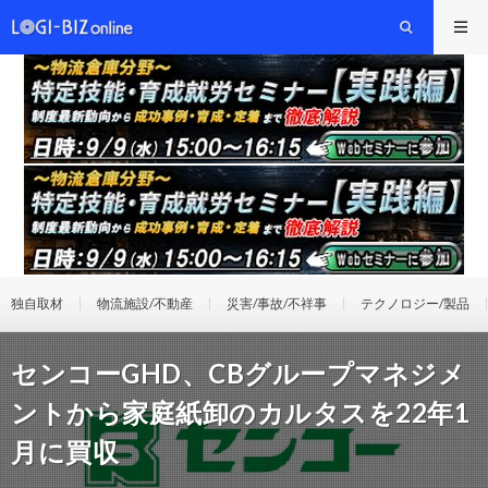
独自取材
物流施設/不動産
災害/事故/不祥事
テクノロジー/製品
センコーGHD、CBグループマネジメ
ントから家庭紙卸のカルタスを22年1
月に買収