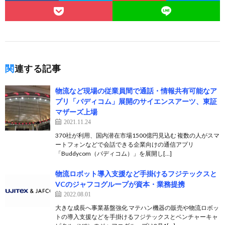
関連する記事
物流など現場の従業員間で通話・情報共有可能なア
プリ「バディコム」展開のサイエンスアーツ、東証
マザーズ上場
2021.11.24
370社が利用、国内潜在市場1500億円見込む 複数の人がスマ
ートフォンなどで会話できる企業向けの通信アプリ
「Buddycom（バディコム）」を展開し[…]
物流ロボット導入支援など手掛けるフジテックスと
VCのジャフコグループが資本・業務提携
2022.08.01
大きな成長へ事業基盤強化 マテハン機器の販売や物流ロボッ
トの導入支援などを手掛けるフジテックスとベンチャーキャ