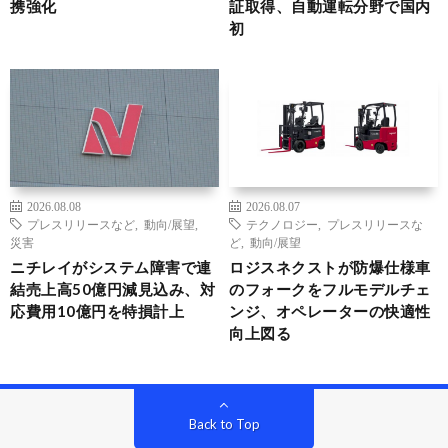
携強化
証取得、自動運転分野で国内
初
2026.08.08
2026.08.07
プレスリリースなど
,
動向/展望
,
テクノロジー
,
プレスリリースな
災害
ど
,
動向/展望
ニチレイがシステム障害で連
ロジスネクストが防爆仕様車
結売上高50億円減見込み、対
のフォークをフルモデルチェ
応費用10億円を特損計上
ンジ、オペレーターの快適性
向上図る
Back to Top