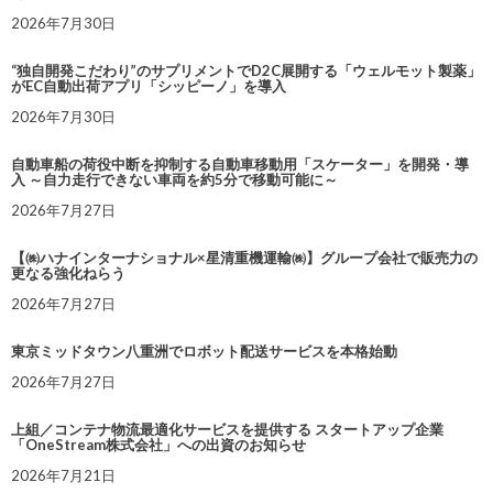
2026年7月30日
“独自開発こだわり”のサプリメントでD2C展開する「ウェルモット製薬」
がEC自動出荷アプリ「シッピーノ」を導入
2026年7月30日
自動車船の荷役中断を抑制する自動車移動用「スケーター」を開発・導
入 ～自力走行できない車両を約5分で移動可能に～
2026年7月27日
【㈱ハナインターナショナル×星清重機運輸㈱】グループ会社で販売力の
更なる強化ねらう
2026年7月27日
東京ミッドタウン八重洲でロボット配送サービスを本格始動
2026年7月27日
上組／コンテナ物流最適化サービスを提供する スタートアップ企業
「OneStream株式会社」への出資のお知らせ
2026年7月21日