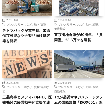
2026.08.08
2026.08.08
プレスリリースなど
,
動向/展望
プレスリリースなど
,
動向/展望
,
物流施設
テトラパックが業界初、常温
東京団地倉庫が60周年、「共
保存可能なツナ製品向け紙容
同型」53.8万㎡を運営
器を発表
2026.08.08
2026.08.08
プレスリリースなど
,
提携/合弁な
プレスリリースなど
,
動向/展望
,
ど
自動運転
三菱商事とメディパルHD、医
T2が品質マネジメントシステ
療機関の経営効率化支援で連
ムの国際規格「ISO9001」認