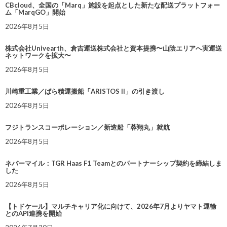
CBcloud、全国の「Marq」施設を起点とした新たな配送プラットフォー
ム「MarqGO」開始
2026年8月5日
株式会社Univearth、倉吉運送株式会社と資本提携〜山陰エリアへ実運送
ネットワークを拡大〜
2026年8月5日
川崎重工業／ばら積運搬船「ARISTOS II」の引き渡し
2026年8月5日
フジトランスコーポレーション／新造船「蓉翔丸」就航
2026年8月5日
ネバーマイル：TGR Haas F1 Teamとのパートナーシップ契約を締結しま
した
2026年8月5日
【トドケール】マルチキャリア化に向けて、2026年7月よりヤマト運輸
とのAPI連携を開始