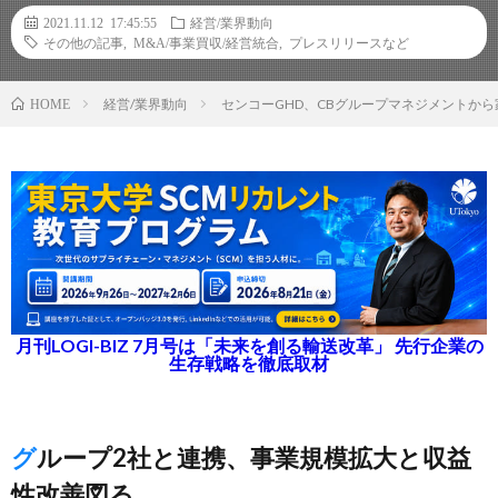
2021.11.12 17:45:55
経営/業界動向
その他の記事
,
M&A/事業買収/経営統合
,
プレスリリースなど
経営/業界動向
センコーGHD、CBグループマネジメントから
HOME
月刊LOGI-BIZ 7月号は「未来を創る輸送改革」 先行企業の
生存戦略を徹底取材
グループ2社と連携、事業規模拡大と収益
性改善図る