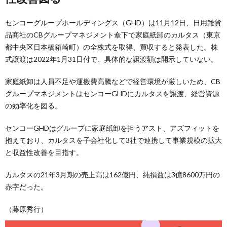
センコーグループホールディングス（GHD）は11月12日、日用雑貨
品商社のCBグループマネジメント傘下で家庭紙卸のカルタス（東京
都中央区日本橋箱崎町）の全株式を取得、買収すると発表した。株
式譲渡は2022年1月31日付で、具体的な譲渡額は開示していない。
家庭紙卸は人員不足や運搬費高騰などで経営環境が厳しいため、CB
グループマネジメントはセンコーGHDにカルタスを譲渡、経営資源
の効率化を図る。
センコーGHDはグループに家庭紙卸を担うアスト、アズフィットを
抱えており、カルタスを子会社化して3社で連携して事業規模の拡大
と収益性改善を目指す。
カルタスの21年3月期の売上高は162億円、純損益は3億8600万円の
赤字だった。
（藤原秀行）