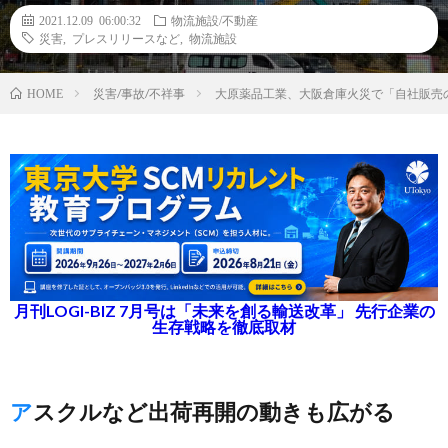
2021.12.09 06:00:32
物流施設/不動産
災害
,
プレスリリースなど
,
物流施設
災害/事故/不祥事
大原薬品工業、大阪倉庫火災で「自社販売
HOME
月刊LOGI-BIZ 7月号は「未来を創る輸送改革」 先行企業の
生存戦略を徹底取材
アスクルなど出荷再開の動きも広がる