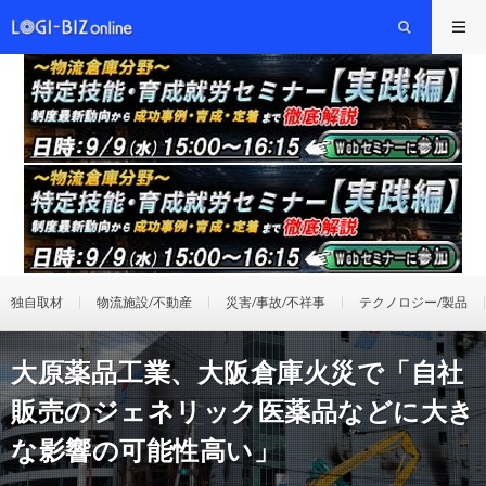
独自取材
物流施設/不動産
災害/事故/不祥事
テクノロジー/製品
大原薬品工業、大阪倉庫火災で「自社
販売のジェネリック医薬品などに大き
な影響の可能性高い」