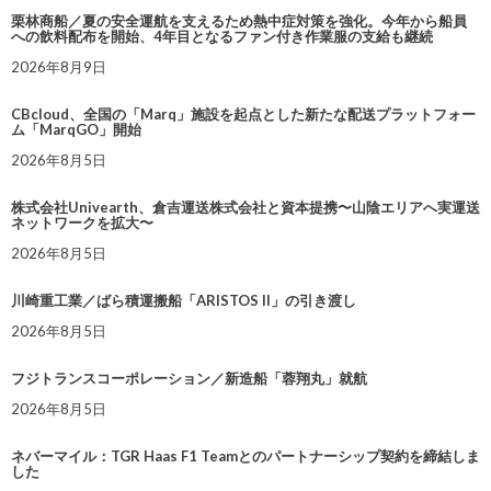
栗林商船／夏の安全運航を支えるため熱中症対策を強化。今年から船員
への飲料配布を開始、4年目となるファン付き作業服の支給も継続
2026年8月9日
CBcloud、全国の「Marq」施設を起点とした新たな配送プラットフォー
ム「MarqGO」開始
2026年8月5日
株式会社Univearth、倉吉運送株式会社と資本提携〜山陰エリアへ実運送
ネットワークを拡大〜
2026年8月5日
川崎重工業／ばら積運搬船「ARISTOS II」の引き渡し
2026年8月5日
フジトランスコーポレーション／新造船「蓉翔丸」就航
2026年8月5日
ネバーマイル：TGR Haas F1 Teamとのパートナーシップ契約を締結しま
した