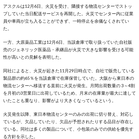
アスクルは12月6日、火災を受け、隣接する物流センターでストッ
プしていた当日配送サービスを再開した。火災でセンター内に従業
員や車両が立ち入ることができず、一時停止を余儀なくされてい
た。
一方、大原薬品工業は12月6日、当該倉庫で取り扱っていた自社販
売のジェネリック医薬品・承継品が火災で大きな影響を受ける可能
性が高いとの見解を表明した。
同社によると、火災が起きた11月29日時点で、自社で販売している
製品群の約65％を当該倉庫で在庫保管していた。大阪から東日本の
物流センターへ移送する直前に火災が発生。月間出荷数量の 3～4割
を月初の3営業日に出荷しているため、月末の在庫量が最大に達して
いたことも重なり、影響がより大きくなっているという。
火災発生以降、東日本物流センターのみの出荷に切り替え、対応し
ているが、欠品していたり、欠品が予想されたりする品目が存在し
ている。同社は多くの製品について、小包装のみでの供給を優先す
る方針を示した。