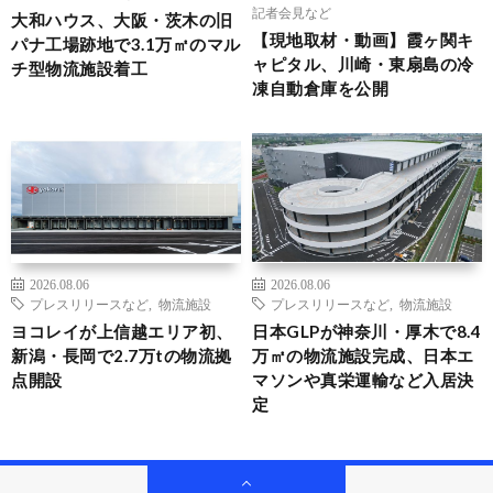
記者会見など
大和ハウス、大阪・茨木の旧
【現地取材・動画】霞ヶ関キ
パナ工場跡地で3.1万㎡のマル
ャピタル、川崎・東扇島の冷
チ型物流施設着工
凍自動倉庫を公開
2026.08.06
2026.08.06
プレスリリースなど
,
物流施設
プレスリリースなど
,
物流施設
ヨコレイが上信越エリア初、
日本GLPが神奈川・厚木で8.4
新潟・長岡で2.7万tの物流拠
万㎡の物流施設完成、日本エ
点開設
マソンや真栄運輸など入居決
定