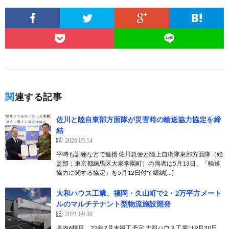
関連する記事
佐川と陸自東部方面隊が災害時の輸送協力協定を締
結
2026.05.14
平時も訓練などで連携 佐川急便と陸上自衛隊東部方面隊（総
監部：東京都練馬区大泉学園町）の両者は5月13日、「輸送
協力に関する協定」を5月12日付で締結[…]
大和ハウス工業、福岡・久山町で2・2万平方メート
ルのマルチテナント型物流施設開発
2021.09.30
県内6棟目、22年7月末竣工予定 大和ハウス工業は9月30日、