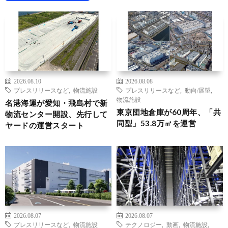
2026.08.10
2026.08.08
プレスリリースなど
,
物流施設
プレスリリースなど
,
動向/展望
,
物流施設
名港海運が愛知・飛島村で新
東京団地倉庫が60周年、「共
物流センター開設、先行して
同型」53.8万㎡を運営
ヤードの運営スタート
2026.08.07
2026.08.07
プレスリリースなど
,
物流施設
テクノロジー
,
動画
,
物流施設
,