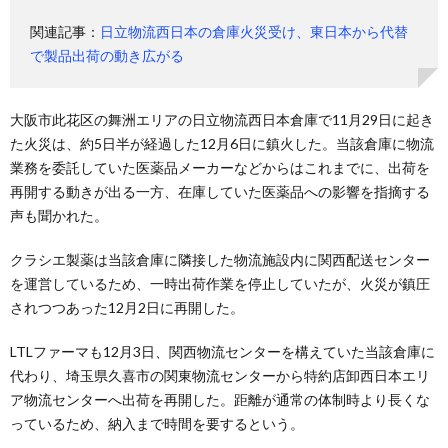
関連記事：
日立物流西日本の倉庫火災受け、東日本から代替
で製品出荷の動き広がる
大阪市此花区の舞洲エリアの日立物流西日本倉庫で11月29日に起き
た火災は、約5日半が経過した12月6日に鎮火した。当該倉庫に物流
業務を委託していた医薬品メーカーなどからはこれまでに、出荷を
再開する動きが出る一方、在庫していた医薬品への影響を指摘する
声も聞かれた。
クラシエ製薬は当該倉庫に隣接した物流施設内に関西配送センター
を運営しているため、一時出荷作業を停止していたが、火災が鎮圧
されつつあった12月2日に再開した。
LTLファーマも12月3日、関西物流センターを構えていた当該倉庫に
代わり、埼玉県久喜市の関東物流センターから特約店卸西日本エリ
ア物流センターへ出荷を再開した。距離が通常の体制時より長くな
っているため、納入まで時間を要するという。