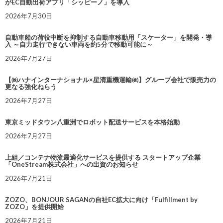
がEC自動出荷アプリ「シッピーノ」を導入
2026年7月30日
自動車船の荷役中断を抑制する自動車移動用「スケーター」を開発・導
入 ～自力走行できない車両を約5分で移動可能に～
2026年7月27日
【㈱ハナインターナショナル×星清重機運輸㈱】グループ会社で販売力の
更なる強化ねらう
2026年7月27日
東京ミッドタウン八重洲でロボット配送サービスを本格始動
2026年7月27日
上組／コンテナ物流最適化サービスを提供する スタートアップ企業
「OneStream株式会社」への出資のお知らせ
2026年7月21日
ZOZO、BONJOUR SAGANの自社EC拡大に向け「Fulfillment by
ZOZO」を提供開始
2026年7月21日