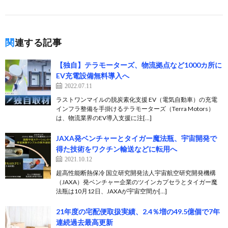
関連する記事
【独自】テラモーターズ、物流拠点など1000カ所に
EV充電設備無料導入へ
2022.07.11
ラストワンマイルの脱炭素化支援 EV（電気自動車）の充電
インフラ整備を手掛けるテラモーターズ（Terra Motors）
は、物流業界のEV導入支援に注[…]
JAXA発ベンチャーとタイガー魔法瓶、宇宙開発で
得た技術をワクチン輸送などに転用へ
2021.10.12
超高性能断熱保冷 国立研究開発法人宇宙航空研究開発機構
（JAXA）発ベンチャー企業のツインカプセラとタイガー魔
法瓶は10月12日、JAXAが宇宙空間か[…]
21年度の宅配便取扱実績、2.4％増の49.5億個で7年
連続過去最高更新