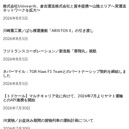
株式会社Univearth、倉吉運送株式会社と資本提携〜山陰エリアへ実運送
ネットワークを拡大〜
2026年8月5日
川崎重工業／ばら積運搬船「ARISTOS II」の引き渡し
2026年8月5日
フジトランスコーポレーション／新造船「蓉翔丸」就航
2026年8月5日
ネバーマイル：TGR Haas F1 Teamとのパートナーシップ契約を締結しま
した
2026年8月5日
【トドケール】マルチキャリア化に向けて、2026年7月よりヤマト運輸
とのAPI連携を開始
2026年7月30日
JR貨物／お盆休み期間の貨物列車の運転計画について
2026年7月30日