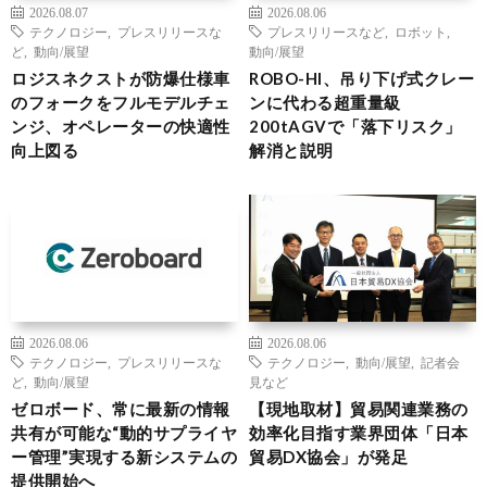
2026.08.07
2026.08.06
テクノロジー
,
プレスリリースな
プレスリリースなど
,
ロボット
,
ど
,
動向/展望
動向/展望
ロジスネクストが防爆仕様車
ROBO-HI、吊り下げ式クレー
のフォークをフルモデルチェ
ンに代わる超重量級
ンジ、オペレーターの快適性
200tAGVで「落下リスク」
向上図る
解消と説明
2026.08.06
2026.08.06
テクノロジー
,
プレスリリースな
テクノロジー
,
動向/展望
,
記者会
ど
,
動向/展望
見など
ゼロボード、常に最新の情報
【現地取材】貿易関連業務の
共有が可能な“動的サプライヤ
効率化目指す業界団体「日本
ー管理”実現する新システムの
貿易DX協会」が発足
提供開始へ