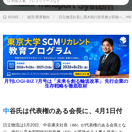
幹部人事
,
プレスリリースなど
経営/業界動向
日立物流社長に髙木執行役常務が昇格へ、9年
HOME
月刊LOGI-BIZ 7月号は「未来を創る輸送改革」 先行企業の
生存戦略を徹底取材
中谷氏は代表権のある会長に、4月1日付
日立物流は1月20日、中谷康夫社長（66）が代表権のある会長とな
り、後任に髙木宏明執行役常務（59）が昇格する人事を発表した。