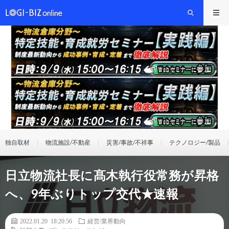
独自取材
物流施設/不動産
災害/事故/不祥事
テクノロジー/製品
日立物流社長に髙木執行役常務が昇格
へ、9年ぶりトップ交代★速報
2022.01.20 18:20:56
経営/業界動向