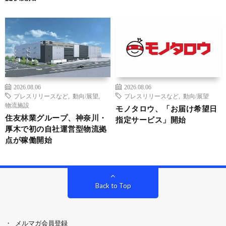
2026.08.06
2026.08.06
プレスリリースなど
,
動向/展望
,
プレスリリースなど
,
動向/展望
物流施設
モノタロウ、「お届け希望日
住友林業グループ、神奈川・
指定サービス」開始
厚木で初の自社運営型物流拠
点が稼働開始
Back to Top
メルマガ会員登録